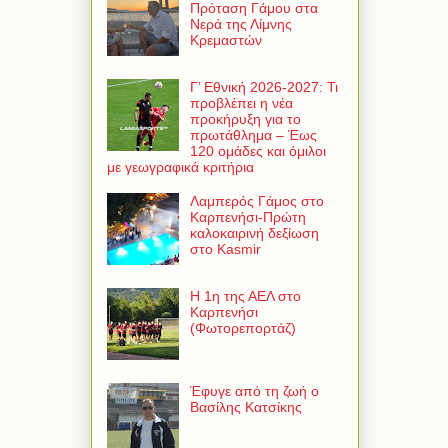
Πρόταση Γάμου στα
Νερά της Λίμνης
Κρεμαστών
Γ’ Εθνική 2026-2027: Τι
προβλέπει η νέα
προκήρυξη για το
πρωτάθλημα – Έως
120 ομάδες και όμιλοι
με γεωγραφικά κριτήρια
Λαμπερός Γάμος στο
Καρπενήσι-Πρώτη
καλοκαιρινή δεξίωση
στο Kasmir
Η 1η της ΑΕΛ στο
Καρπενήσι
(Φωτορεπορτάζ)
Έφυγε από τη ζωή ο
Βασίλης Κατσίκης