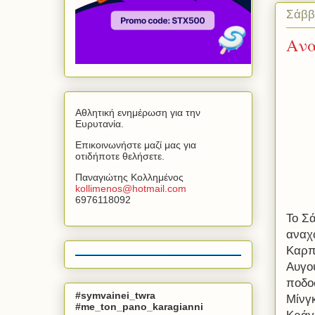
Σάββ
Ανα
Αθλητική ενημέρωση για την
Ευρυτανία.
Επικοινωνήστε μαζί μας για
οτιδήποτε θελήσετε.
Παναγιώτης Κολλημένος
kollimenos
@
hotmail
.
com
6976118092
Το Σά
αναχ
Καρπ
Αυγού
ποδο
#symvainei_twra
Μίνγκ
#me_ton_pano_karagianni