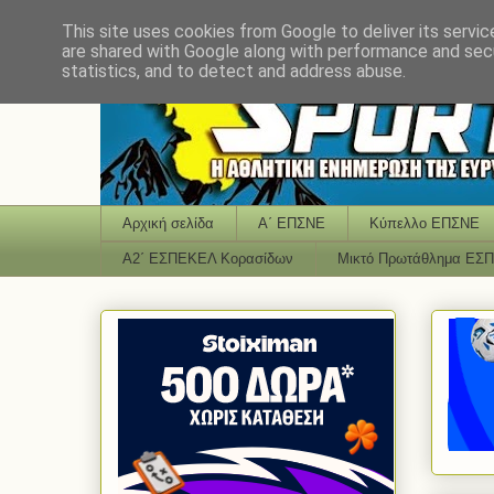
This site uses cookies from Google to deliver its servic
are shared with Google along with performance and secu
statistics, and to detect and address abuse.
Αρχική σελίδα
Α΄ ΕΠΣΝΕ
Κύπελλο ΕΠΣΝΕ
Α2΄ ΕΣΠΕΚΕΛ Κορασίδων
Μικτό Πρωτάθλημα ΕΣ