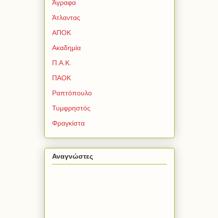
Άγραφα
Άτλαντας
ΑΠΟΚ
Ακαδημία
Π.Α.Κ.
ΠΑΟΚ
Ραπτόπουλο
Τυμφρηστός
Φραγκίστα
Αναγνώστες