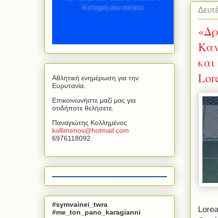
Δευτέ
«Δρ
Καν
και
Lor
Αθλητική ενημέρωση για την
Ευρυτανία.
Επικοινωνήστε μαζί μας για
οτιδήποτε θελήσετε.
Παναγιώτης Κολλημένος
kollimenos
@
hotmail
.
com
6976118092
#symvainei_twra
Lorea
#me_ton_pano_karagianni