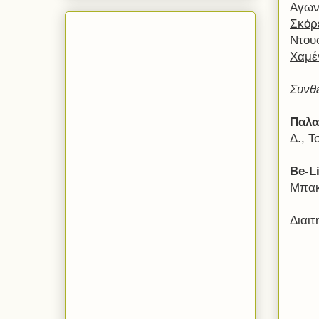
Αγωνι
Σκόρ
Ντουφ
Χαμέ
Συνθ
Παλα
Δ., 
Be
-
L
Μπακ
Διαιτ