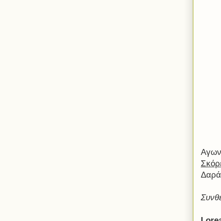
Αγωνι
Σκόρ
Δαρά
Συνθ
Lore