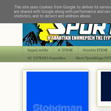
This site uses cookies from Google to deliver its servic
are shared with Google along with performance and secu
statistics, and to detect and address abuse.
Αρχική σελίδα
Α΄ ΕΠΣΝΕ
Κύπελλο ΕΠΣΝΕ
Α2΄ ΕΣΠΕΚΕΛ Κορασίδων
Μικτό Πρωτάθλημα ΕΣ