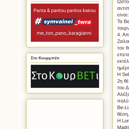
Ωστό
αντι
είναι
Τα
B
τουρν
4. Απ
Ζαλο
τον 
επετ
Στο Κουρμπέτι
εκτέλ
ημέρα
Η
Se
2η θέ
του Δ
Αλέξ
πολύ
Be
-
L
θέση
Η
Lor
Madr