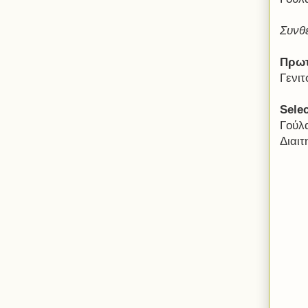
Συνθ
Πρωτ
Γενι
Sele
Γούλ
Διαι