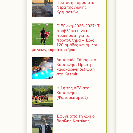
Πρόταση Γάμου στα
Νερά της Λίμνης
Κρεμαστών
Γ’ Εθνική 2026-2027: Τι
προβλέπει η νέα
προκήρυξη για το
πρωτάθλημα – Έως
120 ομάδες και όμιλοι
με γεωγραφικά κριτήρια
Λαμπερός Γάμος στο
Καρπενήσι-Πρώτη
καλοκαιρινή δεξίωση
στο Kasmir
Η 1η της ΑΕΛ στο
Καρπενήσι
(Φωτορεπορτάζ)
Έφυγε από τη ζωή ο
Βασίλης Κατσίκης