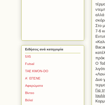
τέρμ
ντεμ
αλλά
σκόρε
Στο μ
7-6 κ
Εντυ
«Καλά
Bacar
Ειδήσεις ανά κατηγορία
κατέλ
5Χ5
πρόκ
Ο Τα
Futsal
λιγότ
TAE KWON-DO
«Λον
Α΄ ΕΠΣΝΕ
Δυο γ
τερμ
Αφιερώματα
Για τ
Βίντεο
Ιουλί
Βόλεϊ
Κορμ