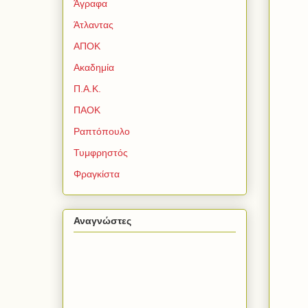
Άγραφα
Άτλαντας
ΑΠΟΚ
Ακαδημία
Π.Α.Κ.
ΠΑΟΚ
Ραπτόπουλο
Τυμφρηστός
Φραγκίστα
Αναγνώστες