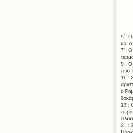
5΄: Ο
και ο
7΄: 
τερμ
9΄: Ο
που 
11΄: 
αρισ
ο Ρο
δοκά
13΄:
περά
πλασ
21΄:
Ηρακ