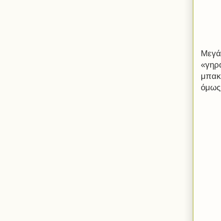
Μεγάλ
«γηρ
μπακ
όμως