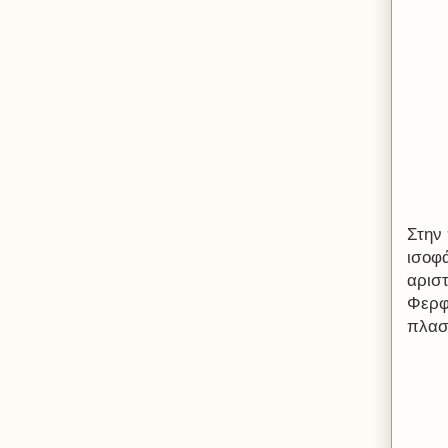
Στην
ισοφ
αρισ
Φερφ
πλασ