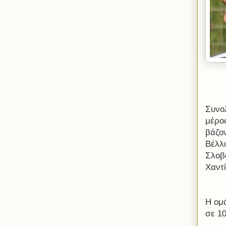
Συνο
μέρο
βάζο
Βέλλ
Σλοβ
Χαντί
Η ομά
σε 10