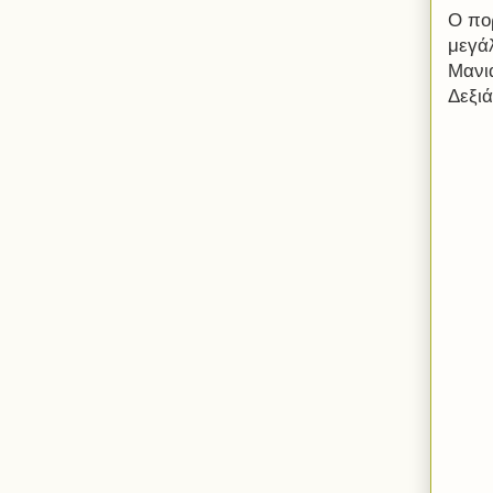
Ο πο
μεγά
Μανι
Δεξι