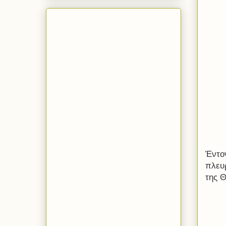
Έντον
πλευρ
της 