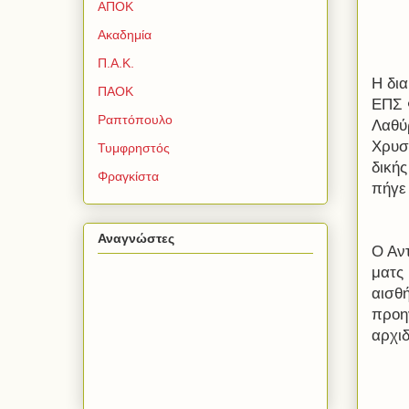
ΑΠΟΚ
Ακαδημία
Π.Α.Κ.
Η δια
ΠΑΟΚ
ΕΠΣ 
Ραπτόπουλο
Λαθύ
Χρυσ
Τυμφρηστός
δική
Φραγκίστα
πήγε
Αναγνώστες
Ο Αν
ματς
αισθή
προηγ
αρχι