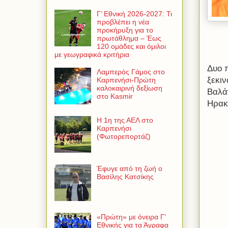
Γ’ Εθνική 2026-2027: Τι
προβλέπει η νέα
προκήρυξη για το
πρωτάθλημα – Έως
120 ομάδες και όμιλοι
με γεωγραφικά κριτήρια
Δυο 
Λαμπερός Γάμος στο
ξεκιν
Καρπενήσι-Πρώτη
καλοκαιρινή δεξίωση
Βαλά
στο Kasmir
Ηρακ
Η 1η της ΑΕΛ στο
Καρπενήσι
(Φωτορεπορτάζ)
Έφυγε από τη ζωή ο
Βασίλης Κατσίκης
«Πρώτη» με όνειρα Γ'
Εθνικής για τα Άγραφα