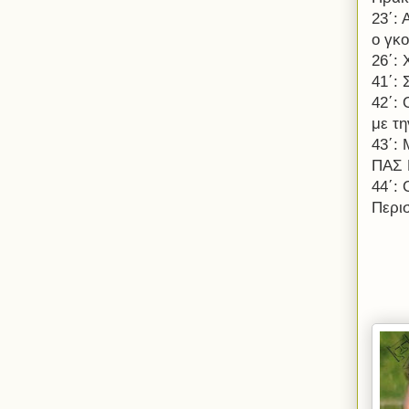
23΄:
ο γκο
26΄:
41΄:
42΄:
με τη
43΄:
ΠΑΣ 
44΄: 
Περι