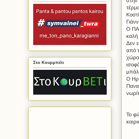
στην
τέρμ
Κοστί
Γιάν
Ο ΠΑ
καλή
Δεν ε
από 
χώρο
Στο Κουρμπέτι
ισοφ
μπάλ
Ο Ηρα
Πανα
νωρί
Το φι
καιρ