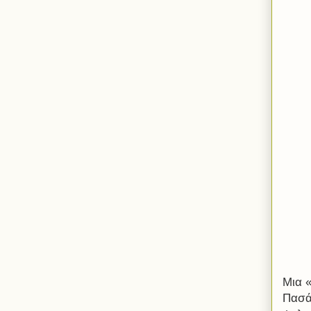
Μια 
Πασά