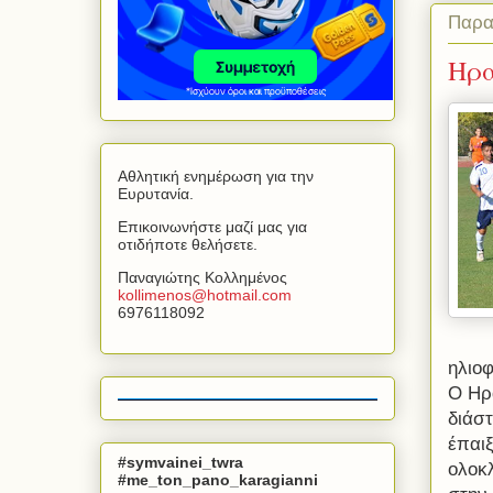
Παρα
Ηρα
Αθλητική ενημέρωση για την
Ευρυτανία.
Επικοινωνήστε μαζί μας για
οτιδήποτε θελήσετε.
Παναγιώτης Κολλημένος
kollimenos
@
hotmail
.
com
6976118092
ηλιο
Ο Ηρ
διάστ
έπαι
#symvainei_twra
ολοκ
#me_ton_pano_karagianni