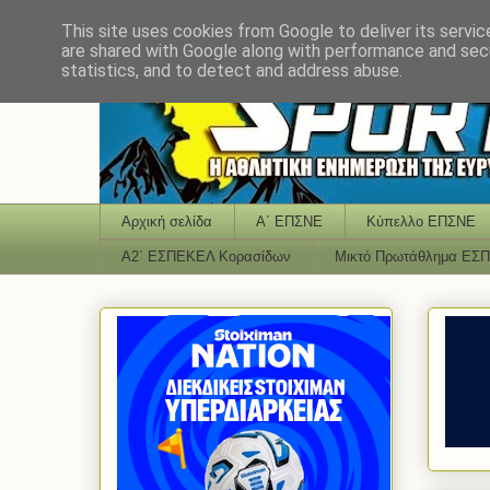
This site uses cookies from Google to deliver its servic
are shared with Google along with performance and secu
statistics, and to detect and address abuse.
Αρχική σελίδα
Α΄ ΕΠΣΝΕ
Κύπελλο ΕΠΣΝΕ
Α2΄ ΕΣΠΕΚΕΛ Κορασίδων
Μικτό Πρωτάθλημα ΕΣ