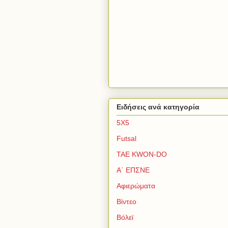
Ειδήσεις ανά κατηγορία
5Χ5
Futsal
TAE KWON-DO
Α΄ ΕΠΣΝΕ
Αφιερώματα
Βίντεο
Βόλεϊ