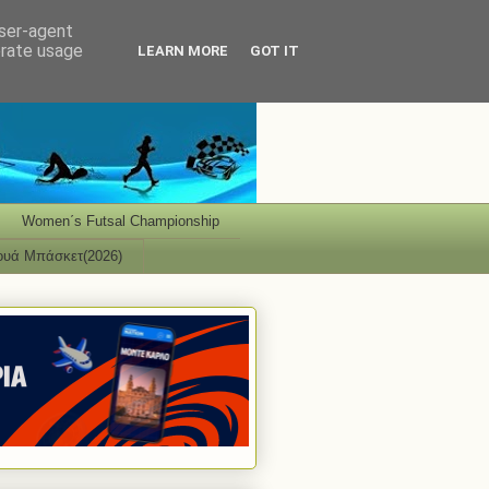
user-agent
erate usage
LEARN MORE
GOT IT
Women΄s Futsal Championship
ουά Μπάσκετ(2026)