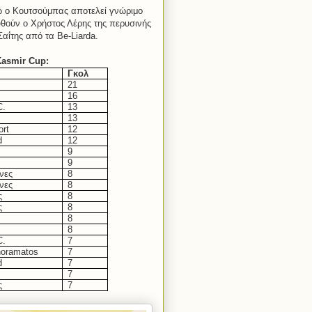
ώ ο Κουτσούμπας αποτελεί γνώριμο
υθούν ο Χρήστος Λέρης της περυσινής
 Σαΐτης από τα
Be
-
Liarda
.
Kasmir
Cup
:
Γκολ
21
16
C.
13
13
ort
12
d
12
9
9
νες
8
νες
8
ς
8
ς
8
8
8
C.
7
noramatos
7
d
7
7
ς
7