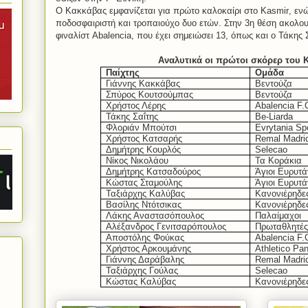
Ο Κακκάβας εμφανίζεται για πρώτο καλοκαίρι στο
Kasmir
, εν
ποδοσφαιριστή και τροπαιούχο δυο ετών. Στην 3η θέση ακολο
φιναλίστ
Abalencia
, που έχει σημειώσει 13, όπως και ο Τάκης
Αναλυτικά οι πρώτοι σκόρερ του
Παίχτης
Ομάδα
Γιάννης Κακκάβας
Βεντούζα
Σπύρος Κουτσούμπας
Βεντούζα
Χρήστος Λέρης
Abalencia F.
Τάκης Σαΐτης
Be-Liarda
Φλοριάν Μπούτσι
Evrytania Sp
Χρήστος Κατσαρής
Remal Madri
Δημήτρης Κουρλός
Selecao
Νίκος Νικολάου
Τα Κοράκια
Δημήτρης Κατσαδούρος
Άγιοι Ευρυτά
Κώστας Σταμούλης
Άγιοι Ευρυτά
Ταξιάρχης Καλύβας
Κανονιέρηδε
Βασίλης Ντότσικας
Κανονιέρηδε
Λάκης Αναστασόπουλος
Παλαίμαχοι
Αλέξανδρος Γενιτσαρόπουλος
Πρωταθλητές
Αποστόλης Φούκας
Abalencia F.
Χρήστος Αρκουμάνης
Athletico Pa
Γιάννης Δαράβαλης
Remal Madri
Ταξιάρχης Γούλας
Selecao
Κώστας Καλύβας
Κανονιέρηδε