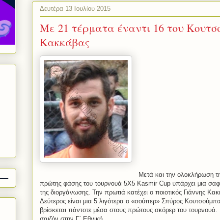
Δευτέρα 13 Ιουλίου 2015
Με 21 τέρματα έναντι 16 του Κουτσ
Κακκάβας
Μετά και την ολοκλήρωση τ
πρώτης φάσης του τουρνουά 5Χ5
Kasmir
Cup
υπάρχει μια σαφ
της διοργάνωσης. Την πρωτιά κατέχει ο ποιοτικός Γιάννης Κακ
Δεύτερος είναι μια 5 λιγότερα ο «σούπερ» Σπύρος Κουτσούμπα
βρίσκεται πάντοτε μέσα στους πρώτους σκόρερ του τουρνουά. 
σαιζόν στην Γ΄ Εθνική.