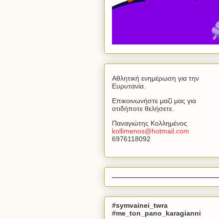
Αθλητική ενημέρωση για την
Ευρυτανία.
Επικοινωνήστε μαζί μας για
οτιδήποτε θελήσετε.
Παναγιώτης Κολλημένος
kollimenos
@
hotmail
.
com
6976118092
#symvainei_twra
#me_ton_pano_karagianni