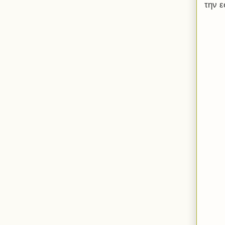
την ε