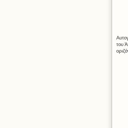
Αυτογ
του 
οριζ