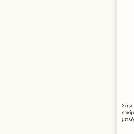
Στην
δοκί
μπλό