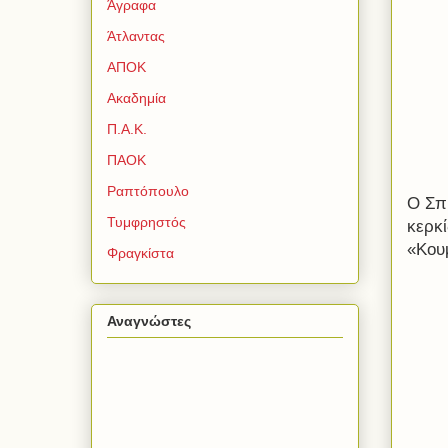
Άγραφα
Άτλαντας
ΑΠΟΚ
Ακαδημία
Π.Α.Κ.
ΠΑΟΚ
Ραπτόπουλο
Ο Σπ
Τυμφρηστός
κερκί
«Κου
Φραγκίστα
Αναγνώστες