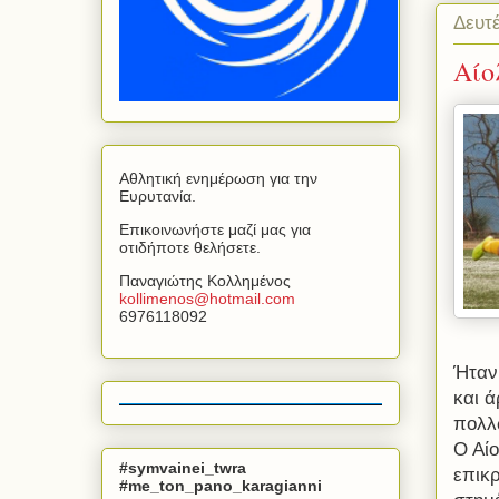
Δευτ
Αίο
Αθλητική ενημέρωση για την
Ευρυτανία.
Επικοινωνήστε μαζί μας για
οτιδήποτε θελήσετε.
Παναγιώτης Κολλημένος
kollimenos
@
hotmail
.
com
6976118092
Ήταν
και ά
πολλ
Ο Αίο
#symvainei_twra
επικρ
#me_ton_pano_karagianni