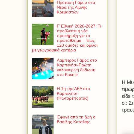
Πρόταση Γάμου στα
Νερά της Λίμνης
Κρεμαστών
Γ’ Εθνική 2026-2027: Τι
προβλέπει η νέα
προκήρυξη για το
πρωτάθλημα – Έως
120 ομάδες και όμιλοι
με γεωγραφικά κριτήρια
Λαμπερός Γάμος στο
Καρπενήσι-Πρώτη
καλοκαιρινή δεξίωση
στο Kasmir
Η Μυρ
Η 1η της ΑΕΛ στο
τιμωρ
Καρπενήσι
είδε 
(Φωτορεπορτάζ)
οι: 
τραυ
Έφυγε από τη ζωή ο
Βασίλης Κατσίκης