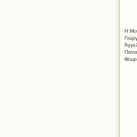
Η Μυ
Γιώρ
Άγγε
Πανα
θεωρ