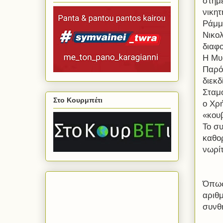
στημέ
νικη
Ράμμ
Νικο
διαφ
Η Μυ
Παρό
διεκ
Σταμο
Στο Κουρμπέτι
ο Χρ
«κου
Το σ
καθο
νωρί
Όπως
αριθ
συνθ