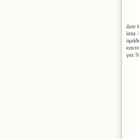
Δυο 
ίσια
ομάδ
κοντ
για 