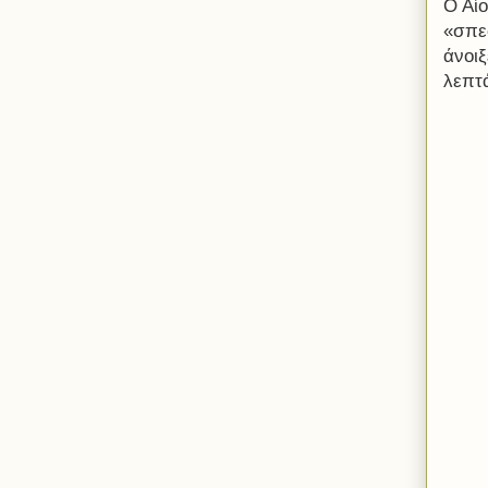
Ο Αίο
«σπε
άνοι
λεπτ