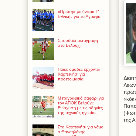
«Πρώτη» με όνειρα Γ'
Εθνικής για τα Άγραφα
Σπουδαία μεταγραφή
στο Βελούχι
Ποιες ομάδες έρχονται
Καρπενήσι για
Διαιτ
προετοιμασία
Λεωνί
πρωτ
Μεταγραφικό σαφάρι για
«κόκ
τον ΑΠΟΚ Βελούχι:
Παπα
Ενίσχυση με τις οδηγίες
(Φωτ
της τεχνικής ηγεσίας
της Α
Στο Καρπενήσι για γάμο
ο Θαναηλάκης,