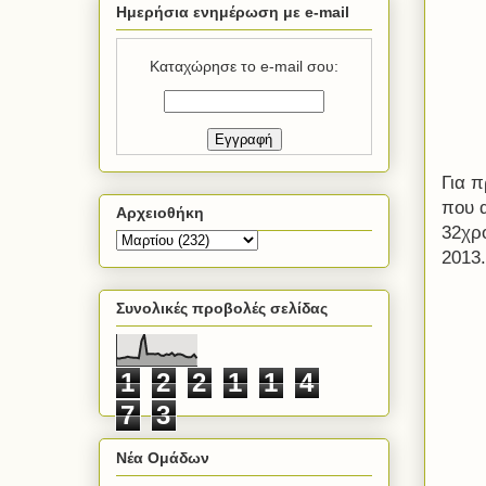
Ημερήσια ενημέρωση με e-mail
Καταχώρησε το e-mail σου:
Για 
που 
Αρχειοθήκη
32χρ
2013.
Συνολικές προβολές σελίδας
1
2
2
1
1
4
7
3
Νέα Ομάδων