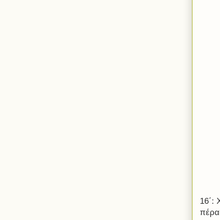
16΄:
πέρα