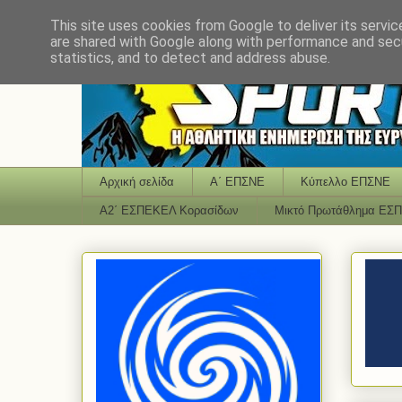
This site uses cookies from Google to deliver its servic
are shared with Google along with performance and secu
statistics, and to detect and address abuse.
Αρχική σελίδα
Α΄ ΕΠΣΝΕ
Κύπελλο ΕΠΣΝΕ
Α2΄ ΕΣΠΕΚΕΛ Κορασίδων
Μικτό Πρωτάθλημα ΕΣ