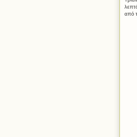
λεπτό
από 