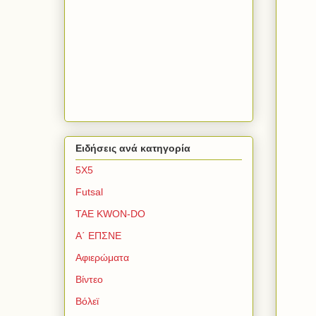
Ειδήσεις ανά κατηγορία
5Χ5
Futsal
TAE KWON-DO
Α΄ ΕΠΣΝΕ
Αφιερώματα
Βίντεο
Βόλεϊ