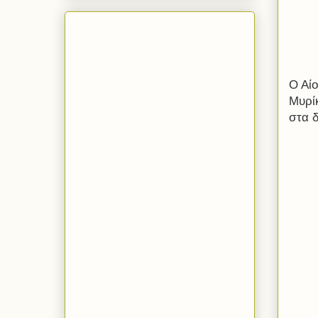
Ο Αίο
Μυρίκ
στα δ