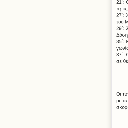
21΄:
προς 
27΄: 
του 
29΄:
Δόση
35΄:
γωνία
37΄:
σε θέ
Οι τ
με α
σκορ