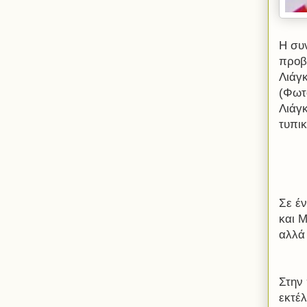
Η συ
προβ
Λιάγ
(Φωτ
Λιάγ
τυπι
Σε έν
και Μ
αλλά
Στην
εκτέ