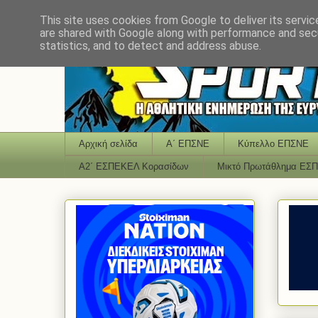
This site uses cookies from Google to deliver its servic
are shared with Google along with performance and secu
statistics, and to detect and address abuse.
Αρχική σελίδα
Α΄ ΕΠΣΝΕ
Κύπελλο ΕΠΣΝΕ
Α2΄ ΕΣΠΕΚΕΛ Κορασίδων
Μικτό Πρωτάθλημα ΕΣ