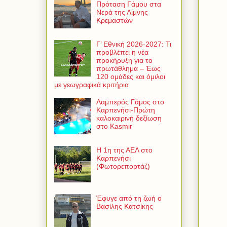
Πρόταση Γάμου στα
Νερά της Λίμνης
Κρεμαστών
Γ’ Εθνική 2026-2027: Τι
προβλέπει η νέα
προκήρυξη για το
πρωτάθλημα – Έως
120 ομάδες και όμιλοι
με γεωγραφικά κριτήρια
Λαμπερός Γάμος στο
Καρπενήσι-Πρώτη
καλοκαιρινή δεξίωση
στο Kasmir
Η 1η της ΑΕΛ στο
Καρπενήσι
(Φωτορεπορτάζ)
Έφυγε από τη ζωή ο
Βασίλης Κατσίκης