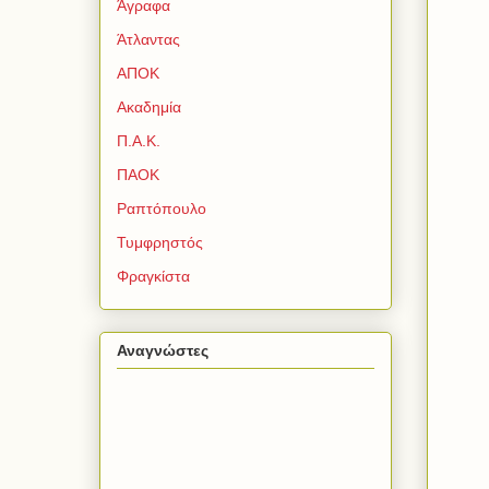
Άγραφα
Άτλαντας
ΑΠΟΚ
Ακαδημία
Π.Α.Κ.
ΠΑΟΚ
Ραπτόπουλο
Τυμφρηστός
Φραγκίστα
Αναγνώστες