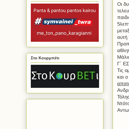
Οι δ
τελευ
παιδι
5λεπτ
μεταξ
αυτή 
Προπ
αθλη
Μάλι
Στο Κουρμπέτι
Γ΄ Ε
Τις 
και 
αποτε
Ανδρέ
Τόλη
Ντότ
Αντω