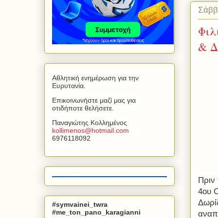
Σάββ
Φιλ
& Δ
Αθλητική ενημέρωση για την
Ευρυτανία.
Επικοινωνήστε μαζί μας για
οτιδήποτε θελήσετε.
Παναγιώτης Κολλημένος
kollimenos
@
hotmail
.
com
6976118092
Πριν
4ου 
Δωρί
#symvainei_twra
#me_ton_pano_karagianni
αναπ