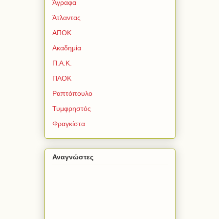
Άγραφα
Άτλαντας
ΑΠΟΚ
Ακαδημία
Π.Α.Κ.
ΠΑΟΚ
Ραπτόπουλο
Τυμφρηστός
Φραγκίστα
Αναγνώστες