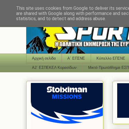
This site uses cookies from Google to deliver its servic
are shared with Google along with performance and secu
statistics, and to detect and address abuse.
Αρχική σελίδα
Α΄ ΕΠΣΝΕ
Κύπελλο ΕΠΣΝΕ
Α2΄ ΕΣΠΕΚΕΛ Κορασίδων
Μικτό Πρωτάθλημα ΕΣ