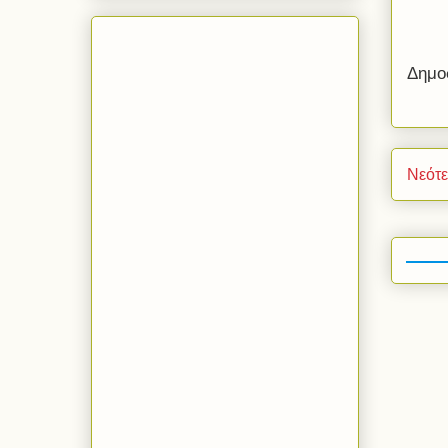
Δημο
Νεότ