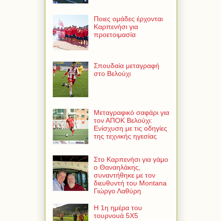
Ποιες ομάδες έρχονται
Καρπενήσι για
προετοιμασία
Σπουδαία μεταγραφή
στο Βελούχι
Μεταγραφικό σαφάρι για
τον ΑΠΟΚ Βελούχι:
Ενίσχυση με τις οδηγίες
της τεχνικής ηγεσίας
Στο Καρπενήσι για γάμο
ο Θαναηλάκης,
συναντήθηκε με τον
διευθυντή του Montana
Γιώργο Λαθύρη
Η 1η ημέρα του
τουρνουά 5Χ5