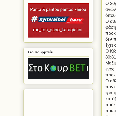
Ο 20
αγών
όπου 
Ο αθλ
φάση
προκ
δεν 
έχει 
Ο Κώ
Στο Κουρμπέτι
80:8
Μαξιμ
ενός 
προκρ
Ο αθ
παγκ
τραυμ
κατά
πρόκ
πρωτ