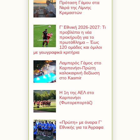
Πρόταση Γάμου στα
Νερά της Λίμνης
Κρεμαστών
Γ’ Εθνική 2026-2027: Τι
προβλέπει η νέα
προκήρυξη για το
πρωτάθλημα – Έως
120 ομάδες και όμιλοι
με γεωγραφικά κριτήρια
Λαμπερός Γάμος στο
Καρπενήσι-Πρώτη
καλοκαιρινή δεξίωση
στο Kasmir
Η 1η της ΑΕΛ στο
Καρπενήσι
(Φωτορεπορτάζ)
«Πρώτη» με όνειρα Γ'
Εθνικής για τα Άγραφα