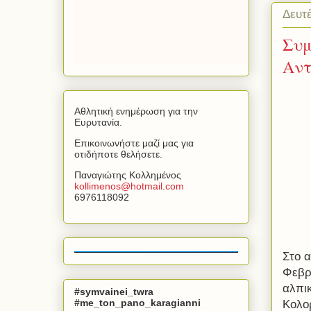
Δευτ
Συμ
Αντ
Αθλητική ενημέρωση για την
Ευρυτανία.
Επικοινωνήστε μαζί μας για
οτιδήποτε θελήσετε.
Παναγιώτης Κολλημένος
kollimenos
@
hotmail
.
com
6976118092
Στο α
Φεβρ
αλπι
#symvainei_twra
#me_ton_pano_karagianni
Κολο