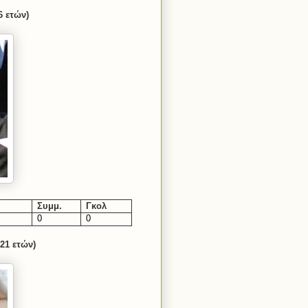
6 ετών)
Συμμ.
Γκολ
0
0
21 ετών)