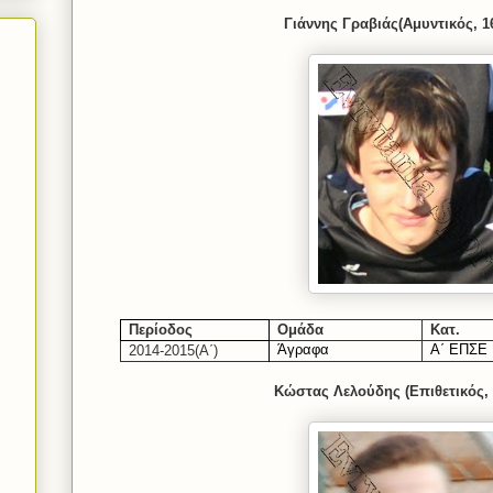
Γιάννης Γραβιάς(Αμυντικός, 1
Περίοδος
Ομάδα
Κατ.
Άγραφα
Α΄ ΕΠΣΕ
201
4-2015
(Α΄)
Κώστας Λελούδης (Επιθετικός, 