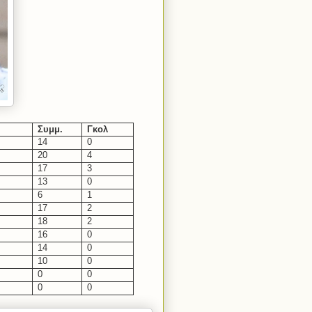
Συμμ.
Γκολ
14
0
20
4
17
3
13
0
6
1
17
2
18
2
16
0
14
0
10
0
0
0
0
0