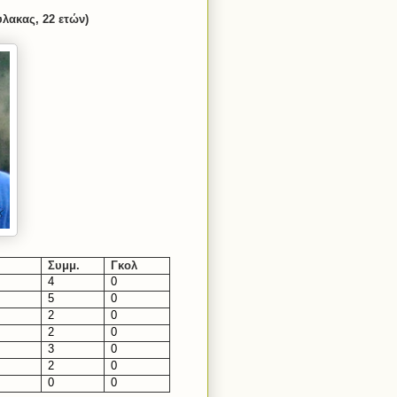
λακας, 22 ετών)
Συμμ.
Γκολ
4
0
5
0
2
0
2
0
3
0
2
0
0
0