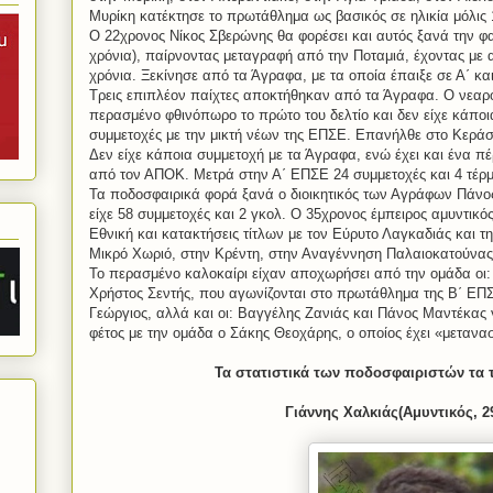
Μυρίκη κατέκτησε το πρωτάθλημα ως βασικός σε ηλικία μόλις 
Ο 22χρονος Νίκος Σβερώνης θα φορέσει και αυτός ξανά την 
χρόνια), παίρνοντας μεταγραφή από την Ποταμιά, έχοντας με α
χρόνια. Ξεκίνησε από τα Άγραφα, με τα οποία έπαιξε σε Α΄ και
Τρεις επιπλέον παίχτες αποκτήθηκαν από τα Άγραφα. Ο νεαρό
περασμένο φθινόπωρο το πρώτο του δελτίο και δεν είχε κάποι
συμμετοχές με την μικτή νέων της ΕΠΣΕ. Επανήλθε στο Κεράσ
Δεν είχε κάποια συμμετοχή με τα Άγραφα, ενώ έχει και ένα π
από τον ΑΠΟΚ. Μετρά στην Α΄ ΕΠΣΕ 24 συμμετοχές και 4 τέρ
Τα ποδοσφαιρικά φορά ξανά ο διοικητικός των Αγράφων Πάν
είχε 58 συμμετοχές και 2 γκολ. Ο 35χρονος έμπειρος αμυντικός
Εθνική και κατακτήσεις τίτλων με τον Εύρυτο Λαγκαδιάς και τη
Μικρό Χωριό, στην Κρέντη, στην Αναγέννηση Παλαιοκατούνας 
Το περασμένο καλοκαίρι είχαν αποχωρήσει από την ομάδα οι:
Χρήστος Σεντής, που αγωνίζονται στο πρωτάθλημα της Β΄ ΕΠΣ 
Γεώργιος, αλλά και οι: Βαγγέλης Ζανιάς και Πάνος Μαντέκας 
φέτος με την ομάδα ο Σάκης Θεοχάρης, ο οποίος έχει «μετανασ
Τα στατιστικά των ποδοσφαιριστών τα τ
Γιάννης Χαλκιάς(Αμυντικός, 2