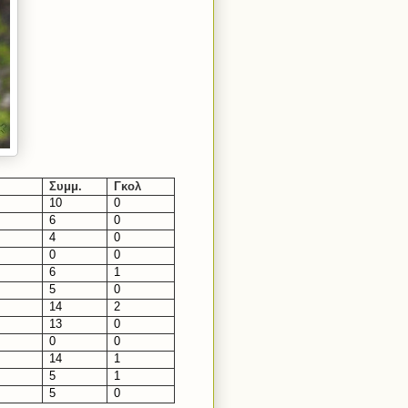
Συμμ.
Γκολ
10
0
6
0
4
0
0
0
6
1
5
0
14
2
13
0
0
0
14
1
5
1
5
0