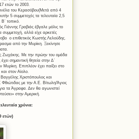
17 ετών το 2003.
φανέλα του Κερασόβου(Μετά από 4
υτήν 5 συμμετοχές τα τελευταία 2,5
 Β΄ τοπικό.
ς Γιάννης Γραβιάς έβγαλε μόλις το
α συμμετοχή, αλλά είχε αρκετές
οβο ο επιθετικός Κωστής Λελούδης.
έρασμα από την Μυρίκη. Ξεκίνησε
ματα.
ος Ζωχάκης. Με την πρώην του ομάδα
 έχει σημαντική θητεία στην Δ΄
ν Μυρίκη. Επιπλέον έχει παίξει στo
και στον Αίολο.
 Βαγγέλης Χριστόπουλος και
Φθιώτιδας με την Α.Ε. Βίτωλη/Άγιος
για τα Άγραφα. Δεν θα αγωνιστεί
τεύσει» στην Αμερική.
ελευταία χρόνια:
9 ετών)