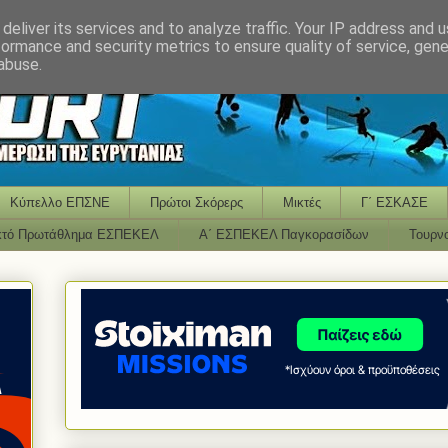
deliver its services and to analyze traffic. Your IP address and 
formance and security metrics to ensure quality of service, gen
abuse.
Κύπελλο ΕΠΣΝΕ
Πρώτοι Σκόρερς
Μικτές
Γ΄ ΕΣΚΑΣΕ
κτό Πρωτάθλημα ΕΣΠΕΚΕΛ
Α΄ ΕΣΠΕΚΕΛ Παγκορασίδων
Τουρν