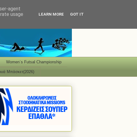
user-agent
erate usage
LEARN MORE
GOT IT
Women΄s Futsal Championship
ουά Μπάσκετ(2026)