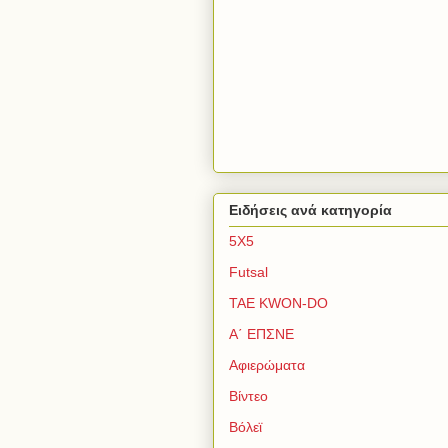
Ειδήσεις ανά κατηγορία
5Χ5
Futsal
TAE KWON-DO
Α΄ ΕΠΣΝΕ
Αφιερώματα
Βίντεο
Βόλεϊ