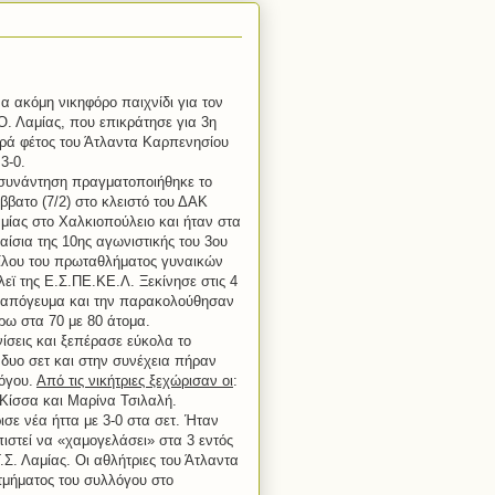
α ακόμη νικηφόρο παιχνίδι για τον
Ο. Λαμίας, που επικράτησε για 3η
ρά φέτος του Άτλαντα Καρπενησίου
 3-0.
συνάντηση πραγματοποιήθηκε το
ββατο (7/2) στο κλειστό του ΔΑΚ
μίας στο Χαλκιοπούλειο και ήταν στα
αίσια της 10ης αγωνιστικής του 3ου
ίλου του πρωταθλήματος γυναικών
λεϊ της Ε.Σ.ΠΕ.ΚΕ.Λ. Ξεκίνησε στις 4
 απόγευμα και την παρακολούθησαν
ρω στα 70 με 80 άτομα.
ίσεις και ξεπέρασε εύκολα το
δυο σετ και στην συνέχεια πήραν
λόγου.
Από τις νικήτριες ξεχώρισαν οι
:
Κίσσα και Μαρίνα Τσιλαλή.
σε νέα ήττα με 3-0 στα σετ. Ήταν
ιστεί να «χαμογελάσει» στα 3 εντός
.Σ. Λαμίας. Οι αθλήτριες του Άτλαντα
τμήματος του συλλόγου στο