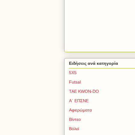
Ειδήσεις ανά κατηγορία
5Χ5
Futsal
TAE KWON-DO
Α΄ ΕΠΣΝΕ
Αφιερώματα
Βίντεο
Βόλεϊ