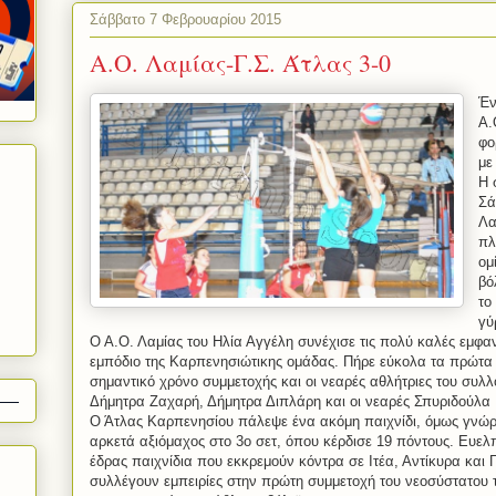
Σάββατο 7 Φεβρουαρίου 2015
Α.Ο. Λαμίας-Γ.Σ. Άτλας 3-0
Έν
Α.
φο
με
Η 
Σά
Λα
πλ
ομ
βό
το
γύ
Ο Α.Ο. Λαμίας του Ηλία Αγγέλη συνέχισε τις πολύ καλές εμφαν
εμπόδιο της Καρπενησιώτικης ομάδας. Πήρε εύκολα τα πρώτα 
σημαντικό χρόνο συμμετοχής και οι νεαρές αθλήτριες του συλ
Δήμητρα Ζαχαρή, Δήμητρα Διπλάρη και οι νεαρές Σπυριδούλα 
Ο Άτλας Καρπενησίου πάλεψε ένα ακόμη παιχνίδι, όμως γνώρι
αρκετά αξιόμαχος στο 3ο σετ, όπου κέρδισε 19 πόντους. Ευελπ
έδρας παιχνίδια που εκκρεμούν κόντρα σε Ιτέα, Αντίκυρα και Γ
συλλέγουν εμπειρίες στην πρώτη συμμετοχή του νεοσύστατου 