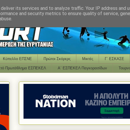
deliver its services and to analyze traffic. Your IP address and 
formance and security metrics to ensure quality of service, gen
abuse.
Κύπελλο ΕΠΣΝΕ
Πρώτοι Σκόρερς
Μικτές
Γ΄ ΕΣΚΑΣΕ
κτό Πρωτάθλημα ΕΣΠΕΚΕΛ
Α΄ ΕΣΠΕΚΕΛ Παγκορασίδων
Τουρν