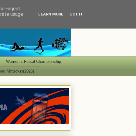
user-agent
erate usage
LEARN MORE
GOT IT
Women΄s Futsal Championship
ουά Μπάσκετ(2026)