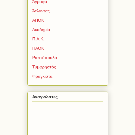
Άγραφα
Άτλαντας
ΑΠΟΚ
Ακαδημία
Π.Α.Κ.
ΠΑΟΚ
Ραπτόπουλο
Τυμφρηστός
Φραγκίστα
Αναγνώστες