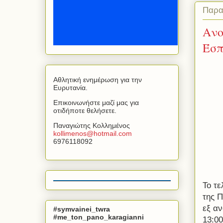
Παρα
Ανο
Έσπ
Αθλητική ενημέρωση για την
Ευρυτανία.
Επικοινωνήστε μαζί μας για
οτιδήποτε θελήσετε.
Παναγιώτης Κολλημένος
kollimenos
@
hotmail
.
com
6976118092
Το τε
της 
εξ αν
#symvainei_twra
#me_ton_pano_karagianni
13:0