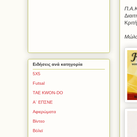
Π.Α.
Διαι
Κριτ
Μώλο
Ειδήσεις ανά κατηγορία
5Χ5
Futsal
TAE KWON-DO
Α΄ ΕΠΣΝΕ
Αφιερώματα
Βίντεο
Βόλεϊ