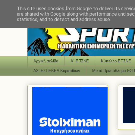
This site uses cookies from Google to deliver its servic
are shared with Google along with performance and secu
statistics, and to detect and address abuse.
Αρχική σελίδα
Α΄ ΕΠΣΝΕ
Κύπελλο ΕΠΣΝΕ
Α2΄ ΕΣΠΕΚΕΛ Κορασίδων
Μικτό Πρωτάθλημα ΕΣ