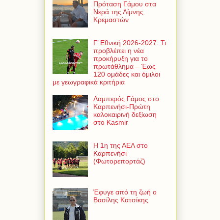
Πρόταση Γάμου στα
Νερά της Λίμνης
Κρεμαστών
Γ’ Εθνική 2026-2027: Τι
προβλέπει η νέα
προκήρυξη για το
πρωτάθλημα – Έως
120 ομάδες και όμιλοι
με γεωγραφικά κριτήρια
Λαμπερός Γάμος στο
Καρπενήσι-Πρώτη
καλοκαιρινή δεξίωση
στο Kasmir
Η 1η της ΑΕΛ στο
Καρπενήσι
(Φωτορεπορτάζ)
Έφυγε από τη ζωή ο
Βασίλης Κατσίκης