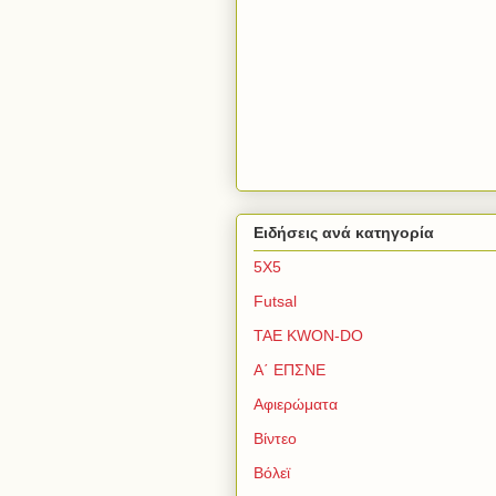
Ειδήσεις ανά κατηγορία
5Χ5
Futsal
TAE KWON-DO
Α΄ ΕΠΣΝΕ
Αφιερώματα
Βίντεο
Βόλεϊ