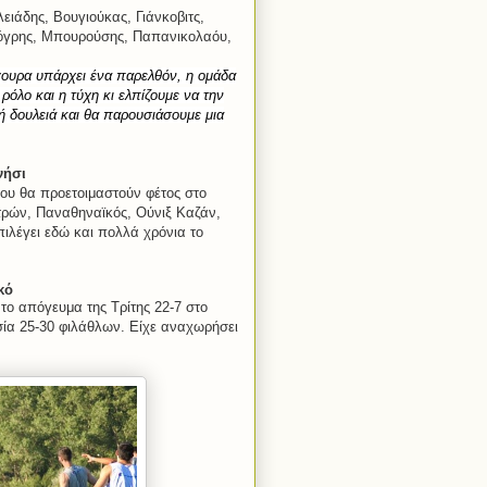
ειάδης, Βουγιούκας, Γιάνκοβιτς,
όγρης, Μπουρούσης, Παπανικολαόυ,
γουρα υπάρχει ένα παρελθόν, η ομάδα
 ρόλο και η τύχη κι ελπίζουμε να την
ή δουλειά και θα παρουσιάσουμε μια
νήσι
που θα προετοιμαστούν φέτος στο
ρών, Παναθηναϊκός, Ούνιξ Καζάν,
λέγει εδώ και πολλά χρόνια το
κό
το απόγευμα της Τρίτης 22-7 στο
σία 25-30 φιλάθλων. Είχε αναχωρήσει