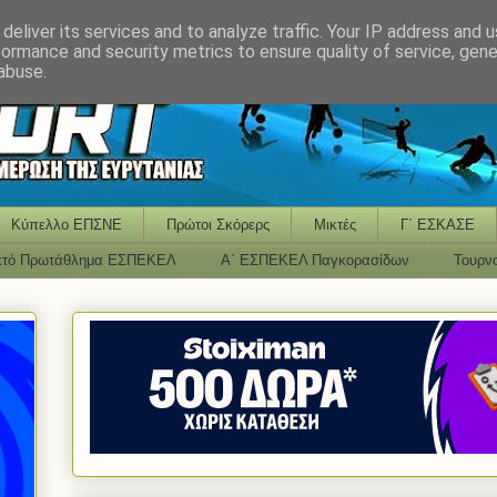
deliver its services and to analyze traffic. Your IP address and 
formance and security metrics to ensure quality of service, gen
abuse.
Κύπελλο ΕΠΣΝΕ
Πρώτοι Σκόρερς
Μικτές
Γ΄ ΕΣΚΑΣΕ
κτό Πρωτάθλημα ΕΣΠΕΚΕΛ
Α΄ ΕΣΠΕΚΕΛ Παγκορασίδων
Τουρν