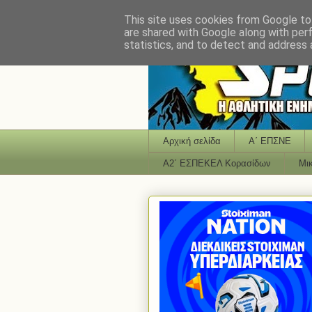
This site uses cookies from Google to 
are shared with Google along with per
statistics, and to detect and address 
Αρχική σελίδα
Α΄ ΕΠΣΝΕ
Α2΄ ΕΣΠΕΚΕΛ Κορασίδων
Μι