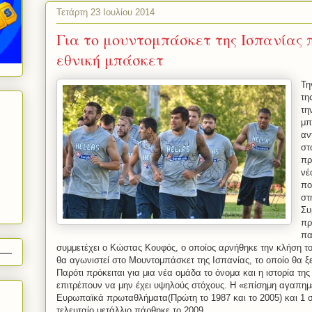
Τετάρτη 23 Ιουλίου 2014
Για το μουντομπάσκετ της Ισπανίας 
εθνική μπάσκετ
Τη
τη
τη
μπ
αν
στ
πρ
νέ
πο
στ
Συ
πρ
πα
συμμετέχει ο Κώστας Κουφός, ο οποίος αρνήθηκε την κλήση τ
θα αγωνιστεί στο Μουντομπάσκετ της Ισπανίας, το οποίο θα ξε
Παρότι πρόκειται για μια νέα ομάδα το όνομα και η ιστορία τη
επιτρέπουν να μην έχει υψηλούς στόχους. Η «επίσημη αγαπημέ
Ευρωπαϊκά πρωταθλήματα(Πρώτη το 1987 και το 2005) και 1 
τελευταίο μετάλλιο πάρθηκε το 2009.