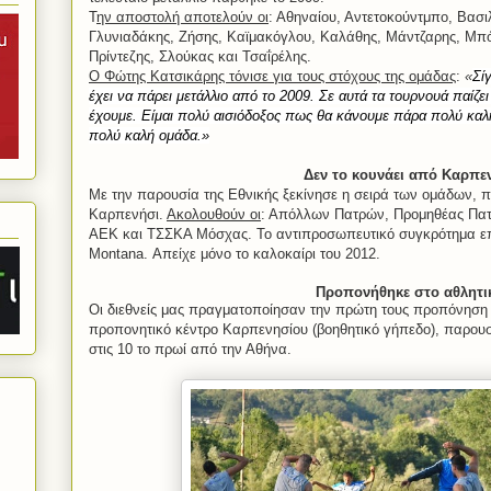
Τ
ην αποστολή αποτελούν οι
: Αθηναίου, Αντετοκούντμπο, Βασιλ
Γλυνιαδάκης, Ζήσης, Καϊμακόγλου, Καλάθης, Μάντζαρης, Μπ
Πρίντεζης, Σλούκας και Τσαΐρέλης.
Ο Φώτης Κατσικάρης τόνισε για τους στόχους της ομάδας
:
«
Σί
έχει να πάρει μετάλλιο από το 2009. Σε αυτά τα τουρνουά παίζει
έχουμε. Είμαι πολύ αισιόδοξος πως θα κάνουμε πάρα πολύ καλ
πολύ καλή ομάδα.»
Δεν το κουνάει από Καρπε
Με την παρουσία της Εθνικής ξεκίνησε η σειρά των ομάδων, 
Καρπενήσι.
Ακολουθούν οι
: Απόλλων Πατρών, Προμηθέας Πατ
ΑΕΚ και ΤΣΣΚΑ Μόσχας. Το αντιπροσωπευτικό συγκρότημα επι
Montana
. Απείχε μόνο το καλοκαίρι του 2012.
Προπονήθηκε στο αθλητι
Οι διεθνείς μας πραγματοποίησαν την πρώτη τους προπόνηση 
προπονητικό κέντρο Καρπενησίου (βοηθητικό γήπεδο), παρου
στις 10 το πρωί από την Αθήνα.