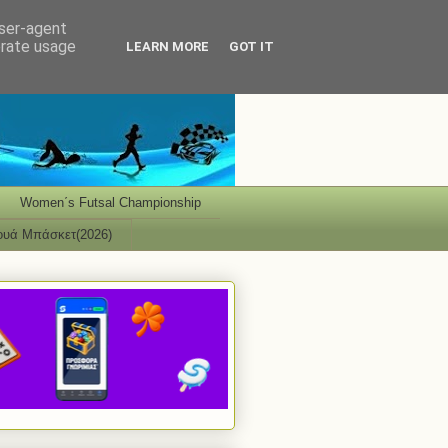
user-agent
erate usage
LEARN MORE
GOT IT
Women΄s Futsal Championship
ουά Μπάσκετ(2026)