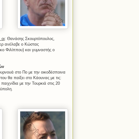
 οι
: Θανάσης Σκουρτόπουλος,
ζερ ανέλαβε ο Κώστας
ίκο Φιλίππου) και γυμναστής ο
ών
ουρνουά στο Πο με την οικοδέσποινα
του θα παίξει στο Κάουνας με τις:
παιχνίδια με την Τουρκιά στις 20
ούπολη.