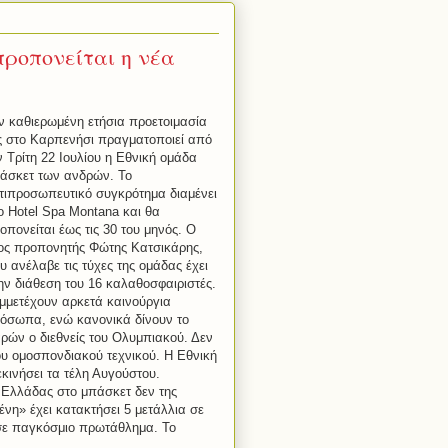
προπονείται η νέα
ν καθιερωμένη ετήσια προετοιμασία
ς στο Καρπενήσι πραγματοποιεί από
ν Τρίτη 22 Ιουλίου η Εθνική ομάδα
άσκετ των ανδρών. Το
τιπροσωπευτικό συγκρότημα διαμένει
ο
Hotel
Spa
Montana
και θα
οπονείται έως τις 30 του μηνός. Ο
ος προπονητής Φώτης Κατσικάρης,
υ ανέλαβε τις τύχες της ομάδας έχει
ην διάθεση του 16 καλαθοσφαιριστές.
μμετέχουν αρκετά καινούργια
όσωπα, ενώ κανονικά δίνουν το
ρών ο διεθνείς του Ολυμπιακού. Δεν
ου ομοσπονδιακού τεχνικού. Η Εθνική
κινήσει τα τέλη Αυγούστου.
ς Ελλάδας στο μπάσκετ δεν της
νη» έχει κατακτήσει 5 μετάλλια σε
σε παγκόσμιο πρωτάθλημα. Το