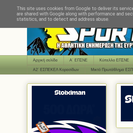
This site uses cookies from Google to deliver its servic
are shared with Google along with performance and secu
statistics, and to detect and address abuse.
Αρχική σελίδα
Α΄ ΕΠΣΝΕ
Κύπελλο ΕΠΣΝΕ
Α2΄ ΕΣΠΕΚΕΛ Κορασίδων
Μικτό Πρωτάθλημα ΕΣ