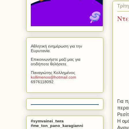
Τρίτ
Ντε
Αθλητική ενημέρωση για την
Ευρυτανία.
Επικοινωνήστε μαζί μας για
οτιδήποτε θελήσετε.
Παναγιώτης Κολλημένος
kollimenos
@
hotmail
.
com
6976118092
Για 
περα
Ρεσίτ
Η ομά
#symvainei_twra
#me_ton_pano_karagianni
Αναγ