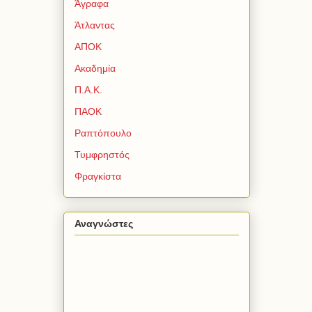
Άγραφα
Άτλαντας
ΑΠΟΚ
Ακαδημία
Π.Α.Κ.
ΠΑΟΚ
Ραπτόπουλο
Τυμφρηστός
Φραγκίστα
Αναγνώστες