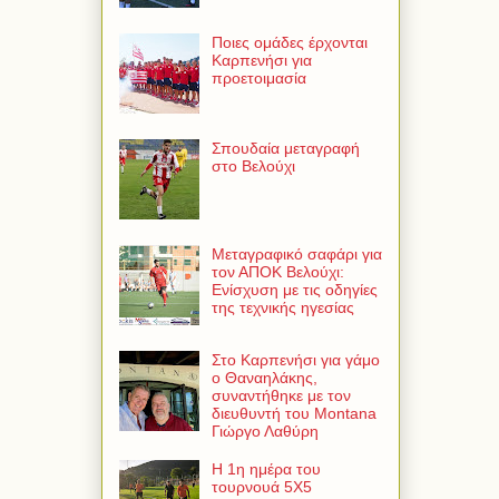
Ποιες ομάδες έρχονται
Καρπενήσι για
προετοιμασία
Σπουδαία μεταγραφή
στο Βελούχι
Μεταγραφικό σαφάρι για
τον ΑΠΟΚ Βελούχι:
Ενίσχυση με τις οδηγίες
της τεχνικής ηγεσίας
Στο Καρπενήσι για γάμο
ο Θαναηλάκης,
συναντήθηκε με τον
διευθυντή του Montana
Γιώργο Λαθύρη
Η 1η ημέρα του
τουρνουά 5Χ5