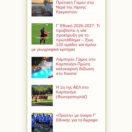
Πρόταση Γάμου στα
Νερά της Λίμνης
Κρεμαστών
Γ’ Εθνική 2026-2027: Τι
προβλέπει η νέα
προκήρυξη για το
πρωτάθλημα – Έως
120 ομάδες και όμιλοι
με γεωγραφικά κριτήρια
Λαμπερός Γάμος στο
Καρπενήσι-Πρώτη
καλοκαιρινή δεξίωση
στο Kasmir
Η 1η της ΑΕΛ στο
Καρπενήσι
(Φωτορεπορτάζ)
«Πρώτη» με όνειρα Γ'
Εθνικής για τα Άγραφα