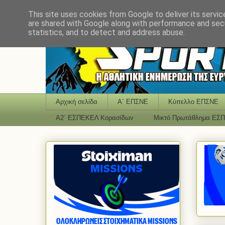
This site uses cookies from Google to deliver its servic
are shared with Google along with performance and secu
statistics, and to detect and address abuse.
Αρχική σελίδα
Α΄ ΕΠΣΝΕ
Κύπελλο ΕΠΣΝΕ
Α2΄ ΕΣΠΕΚΕΛ Κορασίδων
Μικτό Πρωτάθλημα ΕΣ