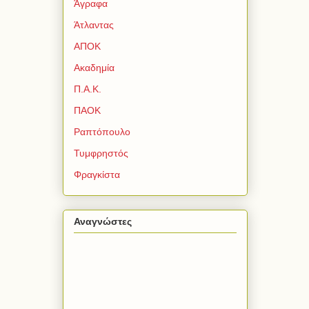
Άγραφα
Άτλαντας
ΑΠΟΚ
Ακαδημία
Π.Α.Κ.
ΠΑΟΚ
Ραπτόπουλο
Τυμφρηστός
Φραγκίστα
Αναγνώστες