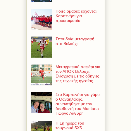
Ποιες ομάδες έρχονται
Καρπενήσι για
προετοιμασία
Σπουδαία μεταγραφή
στο Βελούχι
Μεταγραφικό σαφάρι για
τον ΑΠΟΚ Βελούχι:
Ενίσχυση με τις οδηγίες
της τεχνικής ηγεσίας
Στο Καρπενήσι για γάμο
ο Θαναηλάκης,
συναντήθηκε με τον
διευθυντή του Montana
Γιώργο Λαθύρη
Η 1η ημέρα του
τουρνουά 5Χ5