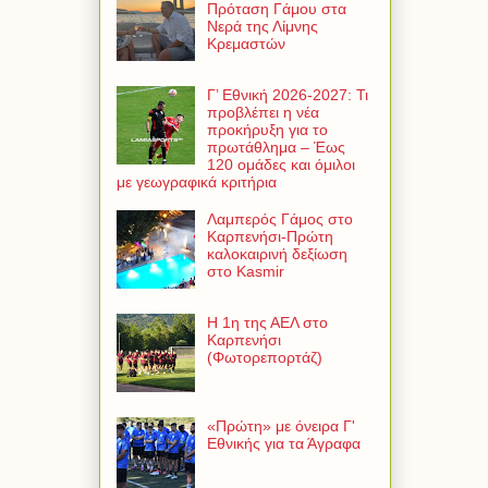
Πρόταση Γάμου στα
Νερά της Λίμνης
Κρεμαστών
Γ’ Εθνική 2026-2027: Τι
προβλέπει η νέα
προκήρυξη για το
πρωτάθλημα – Έως
120 ομάδες και όμιλοι
με γεωγραφικά κριτήρια
Λαμπερός Γάμος στο
Καρπενήσι-Πρώτη
καλοκαιρινή δεξίωση
στο Kasmir
Η 1η της ΑΕΛ στο
Καρπενήσι
(Φωτορεπορτάζ)
«Πρώτη» με όνειρα Γ'
Εθνικής για τα Άγραφα