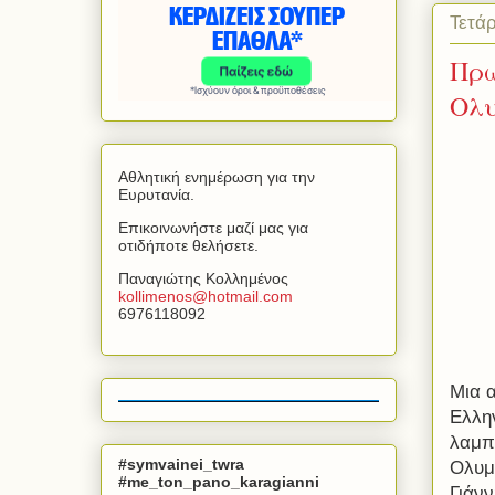
Τετά
Πρώ
Ολυ
Αθλητική ενημέρωση για την
Ευρυτανία.
Επικοινωνήστε μαζί μας για
οτιδήποτε θελήσετε.
Παναγιώτης Κολλημένος
kollimenos
@
hotmail
.
com
6976118092
Μια α
Ελλη
λαμπ
#symvainei_twra
Ολυμ
#me_ton_pano_karagianni
Γιάνν