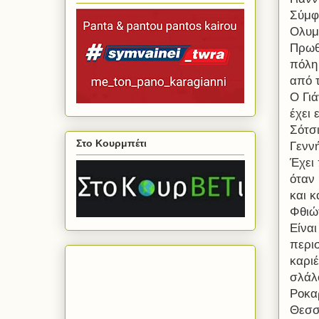
Σύμφω
Ολυμ
Πρωθι
πόλη
από τ
Ο Γιά
έχει 
Σότσι
Στο Κουρμπέτι
Γεννή
Έχει 
όταν 
και 
Φθιώτ
Είναι
περισ
καριέ
σλάλ
Ροκαρ
Θεσσ