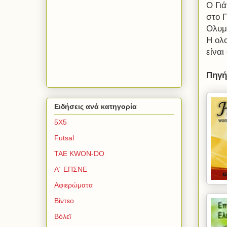
Ο Γι
στο Π
Ολυμ
Η ολ
είναι
Πηγ
Ειδήσεις ανά κατηγορία
5Χ5
Futsal
TAE KWON-DO
Α΄ ΕΠΣΝΕ
Αφιερώματα
Βίντεο
Βόλεϊ