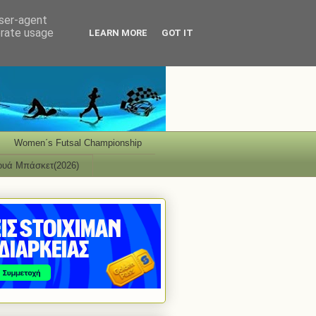
user-agent
erate usage
LEARN MORE
GOT IT
Women΄s Futsal Championship
ουά Μπάσκετ(2026)