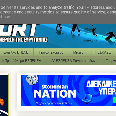
deliver its services and to analyze traffic. Your IP address and 
formance and security metrics to ensure quality of service, gen
abuse.
Κύπελλο ΕΠΣΝΕ
Πρώτοι Σκόρερς
Μικτές
Γ΄ ΕΣΚΑΣΕ
κτό Πρωτάθλημα ΕΣΠΕΚΕΛ
Α΄ ΕΣΠΕΚΕΛ Παγκορασίδων
Τουρν