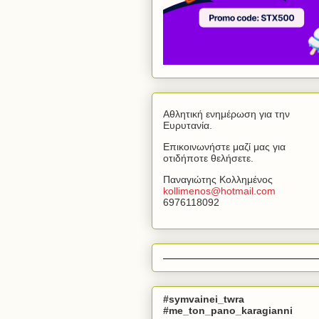
Αθλητική ενημέρωση για την
Ευρυτανία.
Επικοινωνήστε μαζί μας για
οτιδήποτε θελήσετε.
Παναγιώτης Κολλημένος
kollimenos
@
hotmail
.
com
6976118092
#symvainei_twra
#me_ton_pano_karagianni