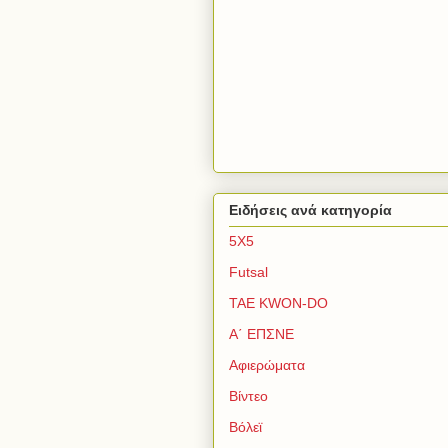
Ειδήσεις ανά κατηγορία
5Χ5
Futsal
TAE KWON-DO
Α΄ ΕΠΣΝΕ
Αφιερώματα
Βίντεο
Βόλεϊ