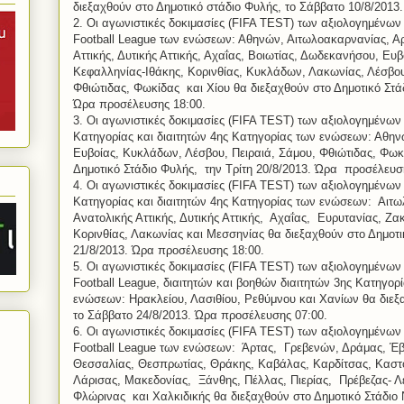
διεξαχθούν στο Δημοτικό στάδιο Φυλής, το Σάββατο 10/8/2013
2. Οι αγωνιστικές δοκιμασίες (FIFA TEST) των αξιολογημένων 
Football League των ενώσεων: Αθηνών, Αιτωλοακαρνανίας, Α
Αττικής, Δυτικής Αττικής, Αχαΐας, Βοιωτίας, Δωδεκανήσου, Ευ
Κεφαλληνίας-Ιθάκης, Κορινθίας, Κυκλάδων, Λακωνίας, Λέσβου
Φθιώτιδας, Φωκίδας και Χίου θα διεξαχθούν στο Δημοτικό Στά
Ώρα προσέλευσης 18:00.
3. Οι αγωνιστικές δοκιμασίες (FIFA TEST) των αξιολογημένων 
Κατηγορίας και διαιτητών 4ης Κατηγορίας των ενώσεων: Αθη
Ευβοίας, Κυκλάδων, Λέσβου, Πειραιά, Σάμου, Φθιώτιδας, Φωκί
Δημοτικό Στάδιο Φυλής, την Τρίτη 20/8/2013. Ώρα προσέλευσ
4. Οι αγωνιστικές δοκιμασίες (FIFA TEST) των αξιολογημένων 
Κατηγορίας και διαιτητών 4ης Κατηγορίας των ενώσεων: Αιτ
Ανατολικής Αττικής, Δυτικής Αττικής, Αχαΐας, Ευρυτανίας, Ζα
Κορινθίας, Λακωνίας και Μεσσηνίας θα διεξαχθούν στο Δημοτι
21/8/2013. Ώρα προσέλευσης 18:00.
5. Οι αγωνιστικές δοκιμασίες (FIFA TEST) των αξιολογημένων 
Football League, διαιτητών και βοηθών διαιτητών 3ης Κατηγορ
ενώσεων: Ηρακλείου, Λασιθίου, Ρεθύμνου και Χανίων θα διεξ
το Σάββατο 24/8/2013. Ώρα προσέλευσης 07:00.
6. Oι αγωνιστικές δοκιμασίες (FIFA TEST) των αξιολογημένων 
Football League των ενώσεων: Άρτας, Γρεβενών, Δράμας, Έ
Θεσσαλίας, Θεσπρωτίας, Θράκης, Καβάλας, Καρδίτσας, Καστορ
Λάρισας, Μακεδονίας, Ξάνθης, Πέλλας, Πιερίας, Πρέβεζας- 
Φλώρινας και Χαλκιδικής θα διεξαχθούν στο Δημοτικό Στάδιο