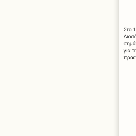
Στο 
Λιοσά
σημά
για τ
προε