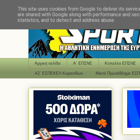
This site uses cookies from Google to deliver its servic
are shared with Google along with performance and secu
statistics, and to detect and address abuse.
Αρχική σελίδα
Α΄ ΕΠΣΝΕ
Κύπελλο ΕΠΣΝΕ
Α2΄ ΕΣΠΕΚΕΛ Κορασίδων
Μικτό Πρωτάθλημα ΕΣ