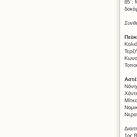
85΄:
δοκάρ
Συνθ
Πεύκ
Κολι
Τερζ
Κωνσ
Τοπο
Αστέ
Νόνη
Χάντη
Μίτκ
Νομικ
Νερα
Διαιτ
1ος 