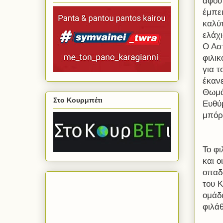
αφού
έμπει
καλύ
ελάχ
Ο Ασ
φιλι
για 
έκαν
Θωμά
Στο Κουρμπέτι
Ευθύ
μπόρ
Το φι
και ο
οπαδ
του 
ομάδ
φιλά