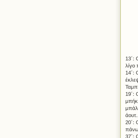
13΄:
λίγο 
14΄:
έκλε
Ταμπ
19΄: 
μπήκ
μπάλ
άουτ.
20΄:
πάνω
37΄: