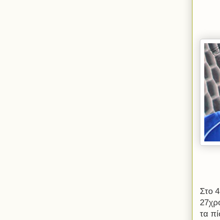
Στο 4
27χρ
τα πί