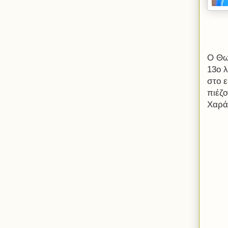
Ο Θω
13ο 
στο 
πιέζ
Χαρά