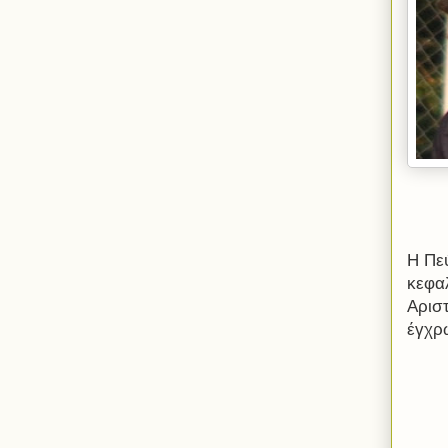
Η Πε
κεφα
Αριστ
έγχρω