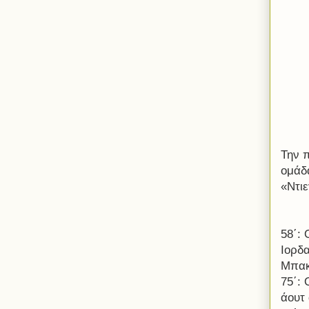
Την 
ομάδ
«Ντιε
58΄: 
Ιορδα
Μπακ
75΄:
άουτ 