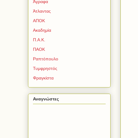
Άγραφα
Άτλαντας
ΑΠΟΚ
Ακαδημία
Π.Α.Κ.
ΠΑΟΚ
Ραπτόπουλο
Τυμφρηστός
Φραγκίστα
Αναγνώστες