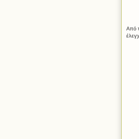
Από τ
έλεγχ