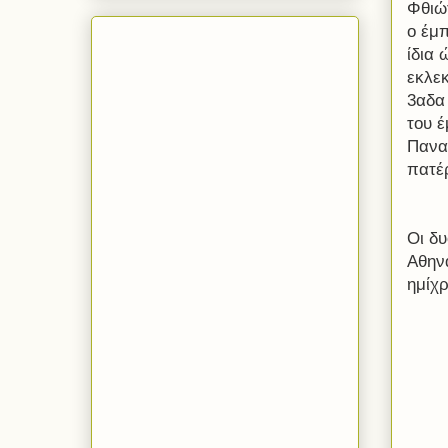
Φθιώ
ο έμ
ίδια
εκλεκ
3αδα 
του 
Πανα
πατέρ
Οι δυ
Αθην
ημίχ