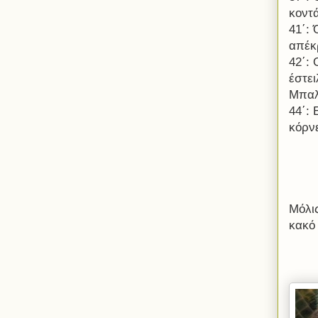
κοντ
41΄:
απέκ
42΄: 
έστει
Μπαλ
44΄:
κόρν
Μόλις
κακό 