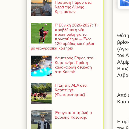
Πρόταση Γάμου στα
Νερά της Λίμνης
Κρεμαστών
Γ’ Εθνική 2026-2027: Τι
προβλέπει η νέα
προκήρυξη για το
Θέση
πρωτάθλημα – Έως
βρίσ
120 ομάδες και όμιλοι
με γεωγραφικά κριτήρια
(Αγω
τον 
Λαμπερός Γάμος στο
Αλμίρ
Καρπενήσι-Πρώτη
καλοκαιρινή δεξίωση
Βραζι
στο Kasmir
Λεβαδ
Η 1η της ΑΕΛ στο
Καρπενήσι
(Φωτορεπορτάζ)
Από 
Κασμ
Έφυγε από τη ζωή ο
Βασίλης Κατσίκης
Η ομ
την 