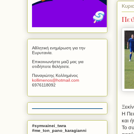
Κυρι
Πεύ
Αθλητική ενημέρωση για την
Ευρυτανία.
Επικοινωνήστε μαζί μας για
οτιδήποτε θελήσετε.
Παναγιώτης Κολλημένος
kollimenos
@
hotmail
.
com
6976118092
Ξεκίν
Η Πε
και ή
#symvainei_twra
Το σ
#me_ton_pano_karagianni