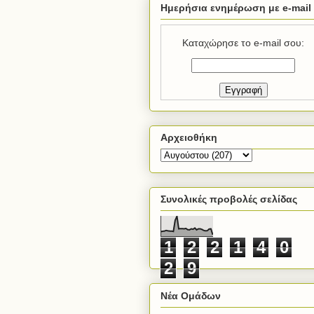
Ημερήσια ενημέρωση με e-mail
Καταχώρησε το e-mail σου:
Αρχειοθήκη
Συνολικές προβολές σελίδας
1
2
2
1
4
0
2
9
Νέα Ομάδων