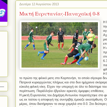
Δευτέρα 12 Αυγούστου 2013
Μικτή Ευρυτανίας-Παναχαϊκή 0-8
Η 
τη
αγ
Αχ
μι
επ
Η 
πρ
στ
6.
πα
φί
Η 
το πρώτο της φιλικό ματς στο Καρπενήσι, το οποίο σίγουρα δε
Πατρινοί κυριαρχώντας πλήρως και στα δυο ημίχρονα σκόραρα
εύκολη φιλική νίκη. Είχαν την υπεροχή σε όλο το διάστημα το
περίπτωση. Παράλληλα έβγαλαν αρκετές όμορφες επιθέσεις.
Η μικτή Ευρυτανίας του Δημήτρη Αντωνίου παρατάχτηκε στο φιλ
ως εκ τούτου η αποφυγή της συντριβής έμοιαζε ακατόρθωτη. 
μέρος, όπου διατήρησαν το σκορ χαμηλά στο 0-3. Στο δεύτερο