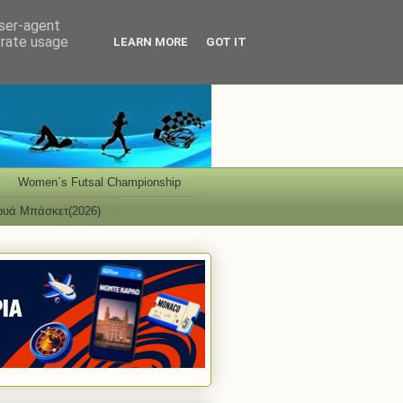
user-agent
erate usage
LEARN MORE
GOT IT
Women΄s Futsal Championship
ουά Μπάσκετ(2026)