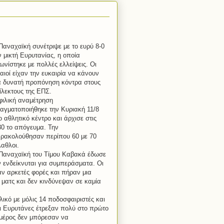
Παναχαϊκή συνέτριψε με το ευρύ 8-0
ν μικτή Ευρυτανίας, η οποία
ωνίστηκε με πολλές ελλείψεις. Οι
αιοί είχαν την ευκαιρία να κάνουν
α δυνατή προπόνηση κόντρα στους
ίλεκτους της ΕΠΣ.
φιλική αναμέτρηση
αγματοποιήθηκε την Κυριακή 11/8
ο αθλητικό κέντρο και άρχισε στις
30 το απόγευμα. Την
ρακολούθησαν περίπου 60 με 70
λαθλοι.
Παναχαϊκή του Τίμου Καβακά έδωσε
ν ενδείκνυται για συμπεράσματα. Οι
ν αρκετές φορές και πήραν μια
υ ματς και δεν κινδύνεψαν σε καμία
ικό με μόλις 14 ποδοσφαιριστές και
Οι Ευρυτάνες έτρεξαν πολύ στο πρώτο
 μέρος δεν μπόρεσαν να