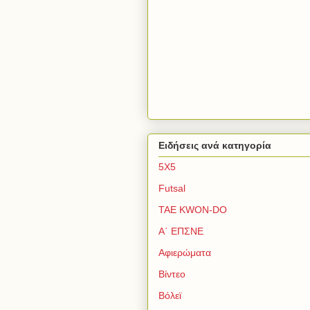
Ειδήσεις ανά κατηγορία
5Χ5
Futsal
TAE KWON-DO
Α΄ ΕΠΣΝΕ
Αφιερώματα
Βίντεο
Βόλεϊ