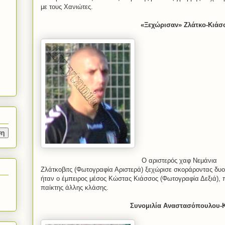
με τους Χανιώτες.
«
Ξεχώρισαν
»
Ζλάτκο-Κιάσ
Ο αριστερός χαφ Νεμάνια
Ζλάτκοβιτς (Φωτογραφία Αριστερά) ξεχώρισε σκοράροντας δυ
ήταν ο έμπειρος μέσος Κώστας Κιάσσος (Φωτογραφία Δεξιά), π
παίκτης άλλης κλάσης.
Συνομιλία Αναστασόπουλου-