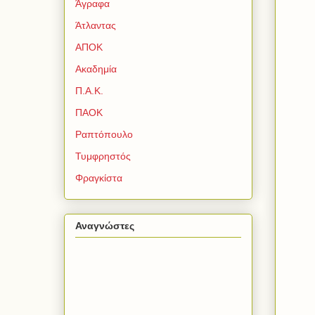
Άγραφα
Άτλαντας
ΑΠΟΚ
Ακαδημία
Π.Α.Κ.
ΠΑΟΚ
Ραπτόπουλο
Τυμφρηστός
Φραγκίστα
Αναγνώστες