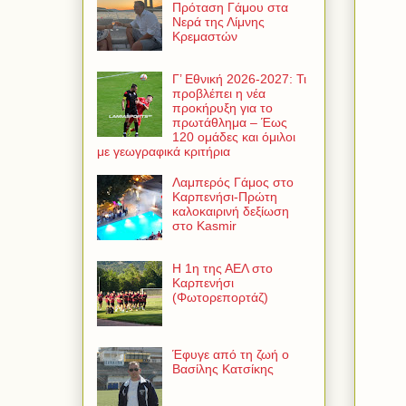
Πρόταση Γάμου στα
Νερά της Λίμνης
Κρεμαστών
Γ’ Εθνική 2026-2027: Τι
προβλέπει η νέα
προκήρυξη για το
πρωτάθλημα – Έως
120 ομάδες και όμιλοι
με γεωγραφικά κριτήρια
Λαμπερός Γάμος στο
Καρπενήσι-Πρώτη
καλοκαιρινή δεξίωση
στο Kasmir
Η 1η της ΑΕΛ στο
Καρπενήσι
(Φωτορεπορτάζ)
Έφυγε από τη ζωή ο
Βασίλης Κατσίκης