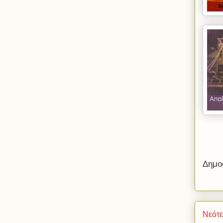
Δημο
Νεότ