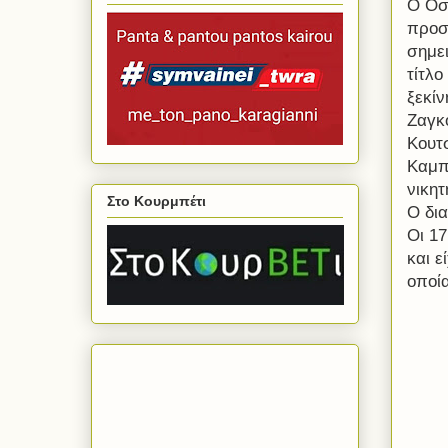
Ο Οσμ
προσ
σημε
τίτλο
ξεκί
Ζαγκ
Κουτ
Καμπ
νικητ
Στο Κουρμπέτι
Ο δι
Οι 17
και 
οποί