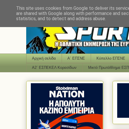
This site uses cookies from Google to deliver its servic
are shared with Google along with performance and secu
statistics, and to detect and address abuse.
Αρχική σελίδα
Α΄ ΕΠΣΝΕ
Κύπελλο ΕΠΣΝΕ
Α2΄ ΕΣΠΕΚΕΛ Κορασίδων
Μικτό Πρωτάθλημα ΕΣ