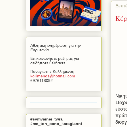
Δευτέ
Κέρ
Αθλητική ενημέρωση για την
Ευρυτανία.
Επικοινωνήστε μαζί μας για
οτιδήποτε θελήσετε.
Παναγιώτης Κολλημένος
kollimenos
@
hotmail
.
com
6976118092
Νικητ
18χρ
εύστο
πρώτη
#symvainei_twra
διορ
#me_ton_pano_karagianni