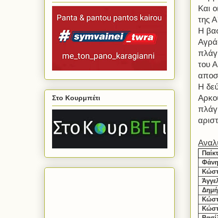
Και ο
της 
Η βα
Αγρά
πλάγι
του 
αποσ
Η δε
Αρκο
Στο Κουρμπέτι
πλάγ
αρισ
Αναλ
Παίκ
Φάνη
Κώστ
Άγγε
Δημή
Κώστ
Κώστ
Βασί