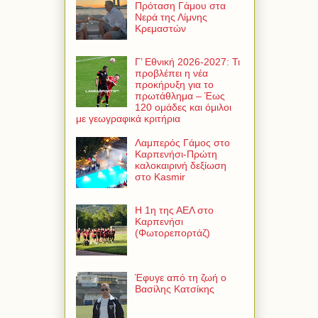
Πρόταση Γάμου στα
Νερά της Λίμνης
Κρεμαστών
Γ’ Εθνική 2026-2027: Τι
προβλέπει η νέα
προκήρυξη για το
πρωτάθλημα – Έως
120 ομάδες και όμιλοι
με γεωγραφικά κριτήρια
Λαμπερός Γάμος στο
Καρπενήσι-Πρώτη
καλοκαιρινή δεξίωση
στο Kasmir
Η 1η της ΑΕΛ στο
Καρπενήσι
(Φωτορεπορτάζ)
Έφυγε από τη ζωή ο
Βασίλης Κατσίκης