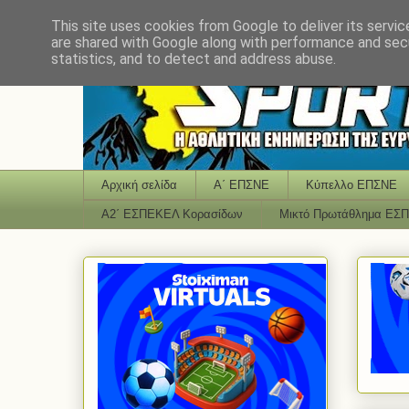
This site uses cookies from Google to deliver its servic
are shared with Google along with performance and secu
statistics, and to detect and address abuse.
Αρχική σελίδα
Α΄ ΕΠΣΝΕ
Κύπελλο ΕΠΣΝΕ
Α2΄ ΕΣΠΕΚΕΛ Κορασίδων
Μικτό Πρωτάθλημα ΕΣ