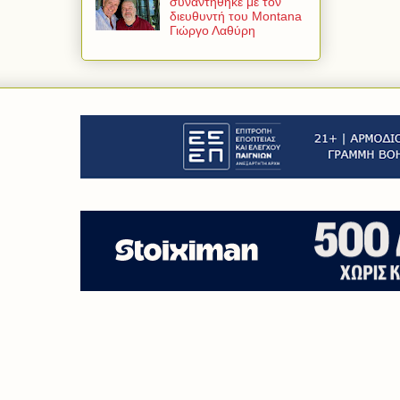
συναντήθηκε με τον
διευθυντή του Montana
Γιώργο Λαθύρη