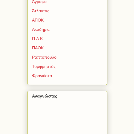
Άγραφα
Άτλαντας
ΑΠΟΚ
Ακαδημία
Π.Α.Κ.
ΠΑΟΚ
Ραπτόπουλο
Τυμφρηστός
Φραγκίστα
Αναγνώστες