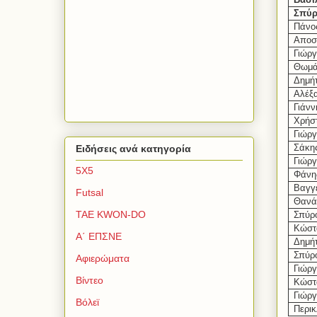
Σπύρ
Πάνος
Αποσ
Γιώρ
Θωμά
Δημή
Αλέξ
Γιάνν
Χρήσ
Γιώρ
Σάκη
Ειδήσεις ανά κατηγορία
Γιώρ
5Χ5
Φάνη
Βαγγ
Futsal
Θανά
TAE KWON-DO
Σπύρ
Κώστ
Α΄ ΕΠΣΝΕ
Δημή
Σπύρ
Αφιερώματα
Γιώργ
Βίντεο
Κώστ
Γιώρ
Βόλεϊ
Περικ