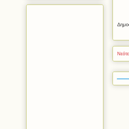
Δημο
Νεότ