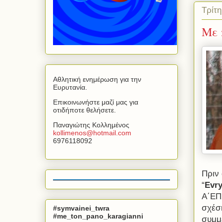
Τρίτη
Με 
Αθλητική ενημέρωση για την
Ευρυτανία.
Επικοινωνήστε μαζί μας για
οτιδήποτε θελήσετε.
Παναγιώτης Κολλημένος
kollimenos
@
hotmail
.
com
6976118092
Πριν 
“
Evry
Α΄ΕΠ
σχέσ
#symvainei_twra
#me_ton_pano_karagianni
συμμ