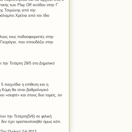
στικής των
Play
Off
ανόδου στην Γ΄
λης Τσιρώνης από την
άλαμπο Χρέλια από τον ίδιο
λους τους ποδοσφαιριστές στην
 Γκορόγια, που σπουδάζει στην
 την Τετάρτη 29/5 στο Δημοτικό
5 παιχνίδια η επίθεση και η
η Κύμη θα είναι βαθμολογικό
ι «σεφτέ» και στους δυο τομείς, αν
ει την Τετάρτη(5/6) σε φιλική
εν έχει οριστικοποιηθεί όμως κάτι.
(7ος Όμιλος) 2-6-2013