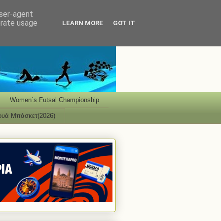
user-agent
erate usage
LEARN MORE
GOT IT
Women΄s Futsal Championship
ουά Μπάσκετ(2026)