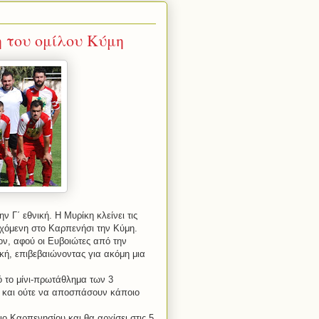
η του ομίλου Κύμη
 Γ΄ εθνική. Η Μυρίκη κλείνει τις
εχόμενη στο Καρπενήσι την Κύμη.
ν, αφού οι Ευβοιώτες από την
κή, επιβεβαιώνοντας για ακόμη μια
ό το μίνι-πρωτάθλημα των 3
 και ούτε να αποσπάσουν κάποιο
ιο Καρπενησίου και θα αρχίσει στις 5