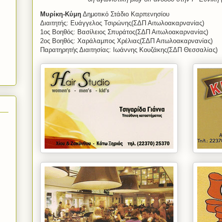
Μυρίκη-Κύμη
Δημοτικό Στάδιο Καρπενησίου
Διαιτητής: Ευάγγελος Τσιρώνης(ΣΔΠ Αιτωλοακαρνανίας)
1ος Βοηθός: Βασίλειος Σπυράτος(ΣΔΠ Αιτωλοακαρνανίας)
2ος Βοηθός: Χαράλαμπος Χρέλιας(ΣΔΠ Αιτωλοακαρνανίας)
Παρατηρητής Διαιτησίας: Ιωάννης Κουζάκης(ΣΔΠ Θεσσαλίας)