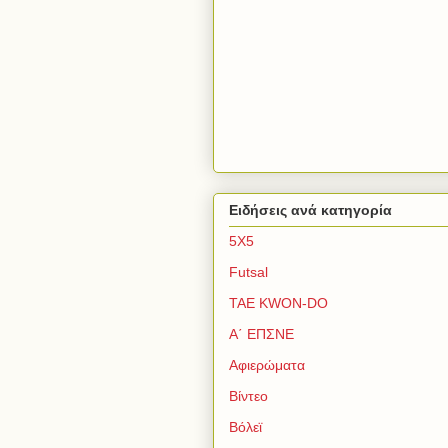
Ειδήσεις ανά κατηγορία
5Χ5
Futsal
TAE KWON-DO
Α΄ ΕΠΣΝΕ
Αφιερώματα
Βίντεο
Βόλεϊ