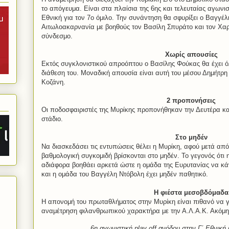
το απόγευμα. Είναι στα πλαίσια της 6ης και τελευταίας αγωνι
Εθνική για τον 7ο όμιλο. Την συνάντηση θα σφυρίξει ο Βαγγέ
Αιτωλοακαρνανία με βοηθούς τον Βασίλη Σπυράτο και τον Χαρ
σύνδεσμο.
Χωρίς απουσίες
Εκτός συγκλονιστικού απροόπτου ο Βασίλης Φούκας θα έχει ό
διάθεση του. Μοναδική απουσία είναι αυτή του μέσου Δημήτρη
Κοζάνη.
2 προπονήσεις
Οι ποδοσφαιριστές της Μυρίκης προπονήθηκαν την Δευτέρα και
στάδιο.
Στο μηδέν
Να διασκεδάσει τις εντυπώσεις θέλει η Μυρίκη, αφού μετά από 
βαθμολογική συγκομιδή βρίσκονται στο μηδέν. Το γεγονός ότι 
αδιάφορα βοηθάει αρκετά ώστε η ομάδα της Ευρυτανίας να κάνε
και η ομάδα του Βαγγέλη Ντόβολη έχει μηδέν παθητικό.
Η φιέστα μεσοβδόμαδα
Η απονομή του πρωταθλήματος στην Μυρίκη είναι πιθανό να γίν
αναμέτρηση φιλανθρωπικού χαρακτήρα με την Α.Λ.Α.Κ. Ακόμη δ
6η αγωνιστική
play
off
ανόδου στην Γ΄ Εθνική 