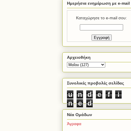
Ημερήσια ενημέρωση με e-mail
Καταχώρησε το e-mail σου:
Αρχειοθήκη
Συνολικές προβολές σελίδας
u
n
d
e
f
i
n
e
d
Νέα Ομάδων
Άγραφα