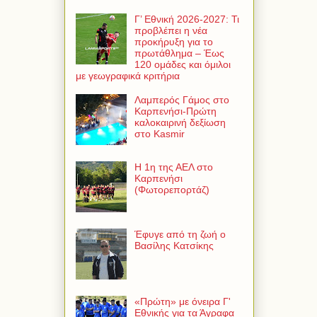
Γ’ Εθνική 2026-2027: Τι
προβλέπει η νέα
προκήρυξη για το
πρωτάθλημα – Έως
120 ομάδες και όμιλοι
με γεωγραφικά κριτήρια
Λαμπερός Γάμος στο
Καρπενήσι-Πρώτη
καλοκαιρινή δεξίωση
στο Kasmir
Η 1η της ΑΕΛ στο
Καρπενήσι
(Φωτορεπορτάζ)
Έφυγε από τη ζωή ο
Βασίλης Κατσίκης
«Πρώτη» με όνειρα Γ'
Εθνικής για τα Άγραφα