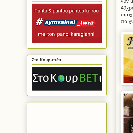
νυν μ
49χρ
υποχ
παιχν
Στο Κουρμπέτι