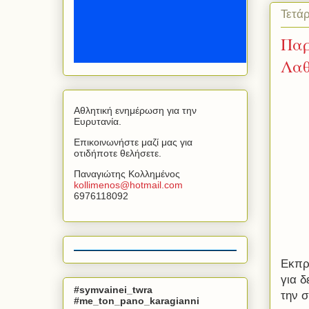
Τετά
Παρ
Λαθ
Αθλητική ενημέρωση για την
Ευρυτανία.
Επικοινωνήστε μαζί μας για
οτιδήποτε θελήσετε.
Παναγιώτης Κολλημένος
kollimenos
@
hotmail
.
com
6976118092
Εκπρ
για δ
#symvainei_twra
την σ
#me_ton_pano_karagianni