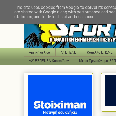
This site uses cookies from Google to deliver its servic
are shared with Google along with performance and secu
statistics, and to detect and address abuse.
Αρχική σελίδα
Α΄ ΕΠΣΝΕ
Κύπελλο ΕΠΣΝΕ
Α2΄ ΕΣΠΕΚΕΛ Κορασίδων
Μικτό Πρωτάθλημα ΕΣ