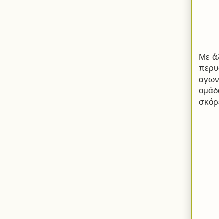
Με ά
περυ
αγωνί
ομάδα
σκόρ