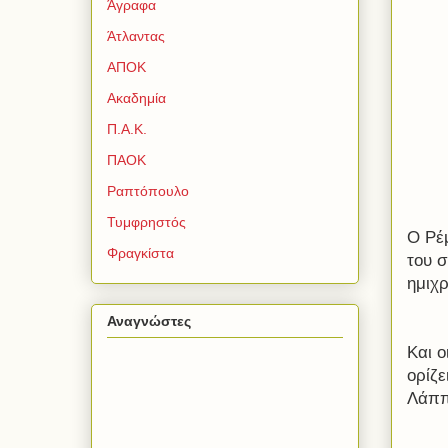
Άγραφα
Άτλαντας
ΑΠΟΚ
Ακαδημία
Π.Α.Κ.
ΠΑΟΚ
Ραπτόπουλο
Τυμφρηστός
Ο Ρέ
Φραγκίστα
του σ
ημιχ
Αναγνώστες
Και 
ορίζε
Λάππ