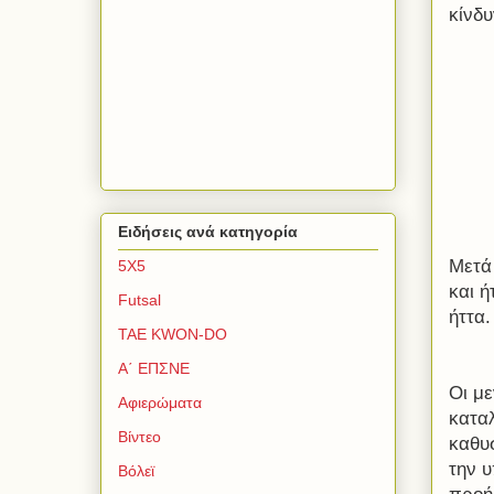
κίνδ
Ειδήσεις ανά κατηγορία
Μετά
5Χ5
και ή
Futsal
ήττα.
TAE KWON-DO
Α΄ ΕΠΣΝΕ
Οι μ
Αφιερώματα
κατα
Βίντεο
καθυ
την υ
Βόλεϊ