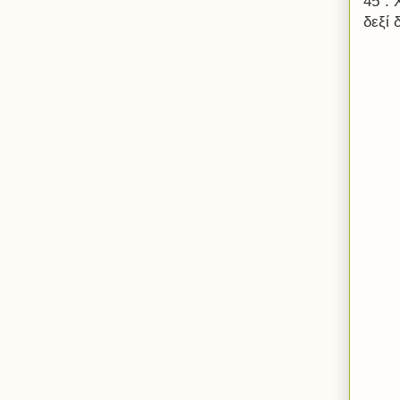
45΄:
δεξί 