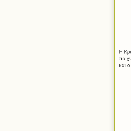
Η Κρ
παιχ
και 