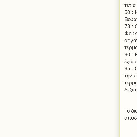
τετ α
50΄:
Βούρ
78΄:
Φούκ
αργότ
τέρμα
90΄:
έξω α
95΄:
την π
τέρμ
δεξιά
Το δι
αποδ