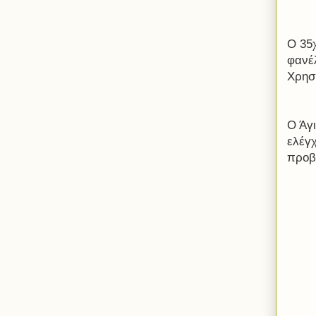
Ο 35
φανέ
Χρησ
Ο Άγ
ελέγχ
προβά