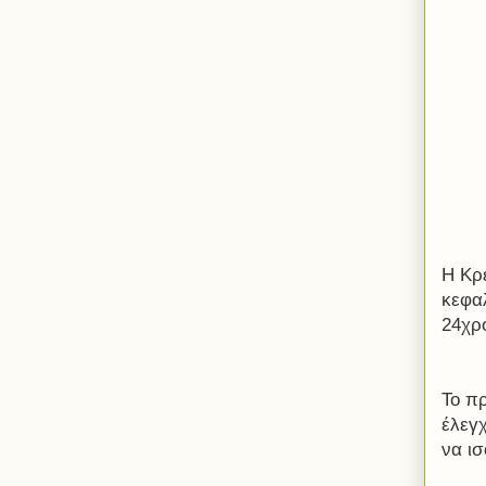
Η Κρέ
κεφα
24χρ
Το πρ
έλεγ
να ισ