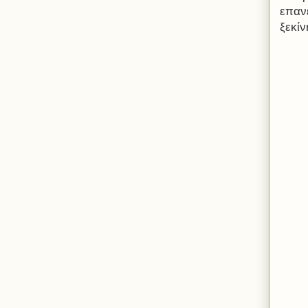
επαν
ξεκί