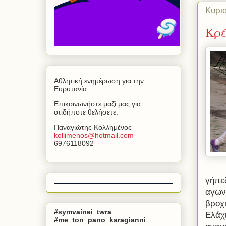
Κυρι
Κρέ
Αθλητική ενημέρωση για την
Ευρυτανία.
Επικοινωνήστε μαζί μας για
οτιδήποτε θελήσετε.
Παναγιώτης Κολλημένος
kollimenos
@
hotmail
.
com
6976118092
γήπεδ
αγων
βροχ
#symvainei_twra
Ελάχ
#me_ton_pano_karagianni