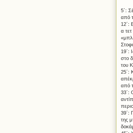
5΄: Σ
από τ
12΄: 
α τε
«μπλ
Στοφ
19΄:
στο 
του Κ
25΄: 
απέκ
από 
33΄:
αντί
περιο
39΄:
της 
δοκάρ