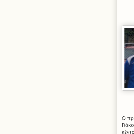
Ο πρ
Γιάκ
κέντρ