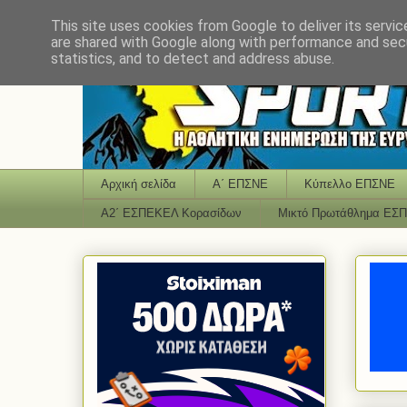
This site uses cookies from Google to deliver its servic
are shared with Google along with performance and secu
statistics, and to detect and address abuse.
Αρχική σελίδα
Α΄ ΕΠΣΝΕ
Κύπελλο ΕΠΣΝΕ
Α2΄ ΕΣΠΕΚΕΛ Κορασίδων
Μικτό Πρωτάθλημα ΕΣ