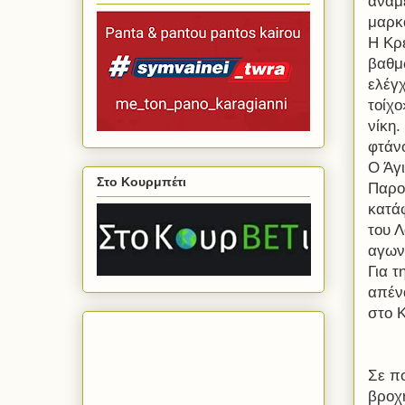
αναμ
μαρκ
Η Κρ
βαθμώ
ελέγχ
τοίχο
νίκη
φτάν
Ο Άγ
Στο Κουρμπέτι
Παρο
κατά
του 
αγωνι
Για τ
απέν
στο Κ
Σε π
βροχ