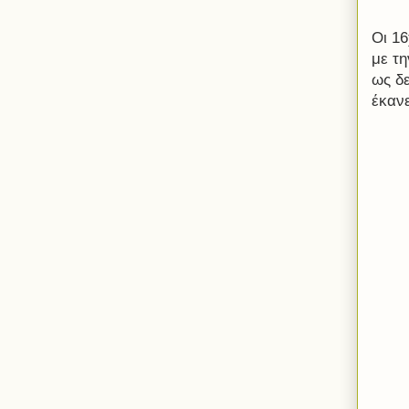
Οι 1
με τ
ως δ
έκανε