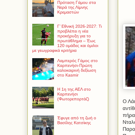
Πρόταση Γάμου στα
Νερά της Λίμνης
Κρεμαστών
Γ’ Εθνική 2026-2027: Τι
προβλέπει η νέα
προκήρυξη για το
πρωτάθλημα – Έως
120 ομάδες και όμιλοι
με γεωγραφικά κριτήρια
Λαμπερός Γάμος στο
Καρπενήσι-Πρώτη
καλοκαιρινή δεξίωση
στο Kasmir
Η 1η της ΑΕΛ στο
Καρπενήσι
(Φωτορεπορτάζ)
Ο Λά
αντί
πήρα
Έφυγε από τη ζωή ο
Νταλ
Βασίλης Κατσίκης
Παρο