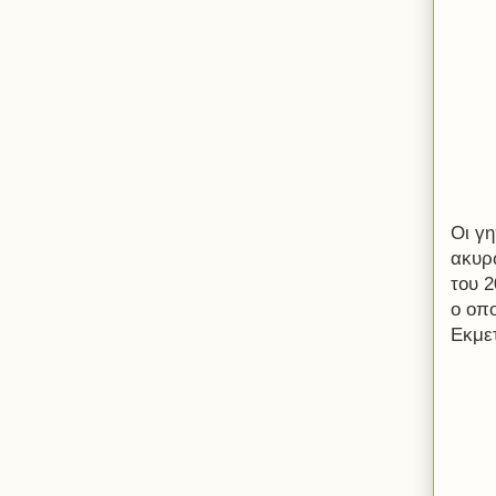
Οι γ
ακυρ
του 
ο οπο
Εκμε