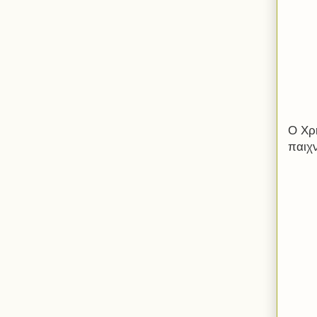
Ο Χρ
παιχν