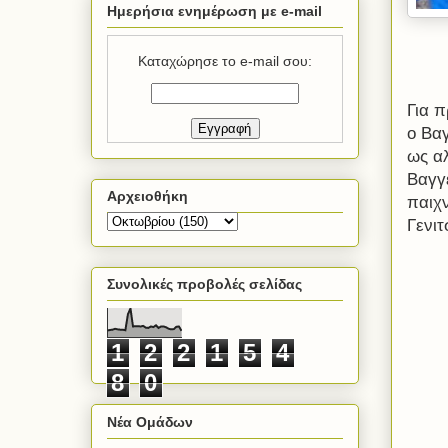
Ημερήσια ενημέρωση με e-mail
Καταχώρησε το e-mail σου:
Για 
ο Βα
ως αλ
Βαγγ
Αρχειοθήκη
παιχν
Γενι
Συνολικές προβολές σελίδας
1
2
2
1
5
4
8
0
Νέα Ομάδων