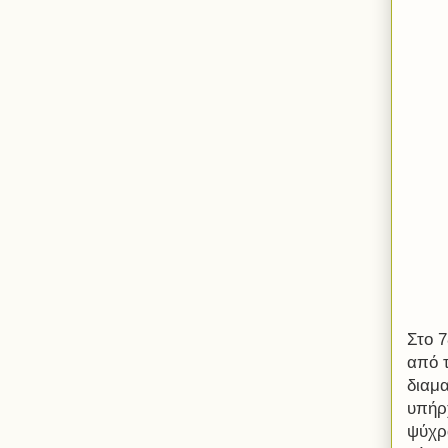
Στο 
από 
διαμ
υπήρ
ψύχρ