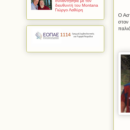
συναντήθηκε με τον
διευθυντή του Montana
Γιώργο Λαθύρη
Ο Ασ
στον
παλιά