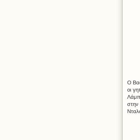
Ο Βα
οι γη
Λάμπ
στην
Νταλ