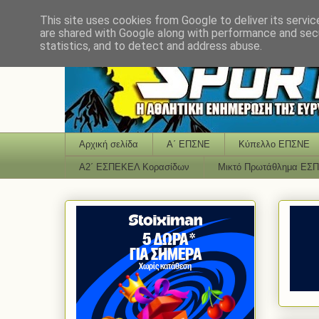
This site uses cookies from Google to deliver its servic
are shared with Google along with performance and secu
statistics, and to detect and address abuse.
Αρχική σελίδα
Α΄ ΕΠΣΝΕ
Κύπελλο ΕΠΣΝΕ
Α2΄ ΕΣΠΕΚΕΛ Κορασίδων
Μικτό Πρωτάθλημα ΕΣ