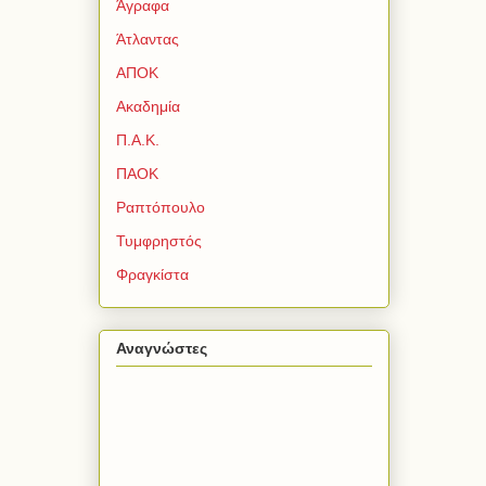
Άγραφα
Άτλαντας
ΑΠΟΚ
Ακαδημία
Π.Α.Κ.
ΠΑΟΚ
Ραπτόπουλο
Τυμφρηστός
Φραγκίστα
Αναγνώστες