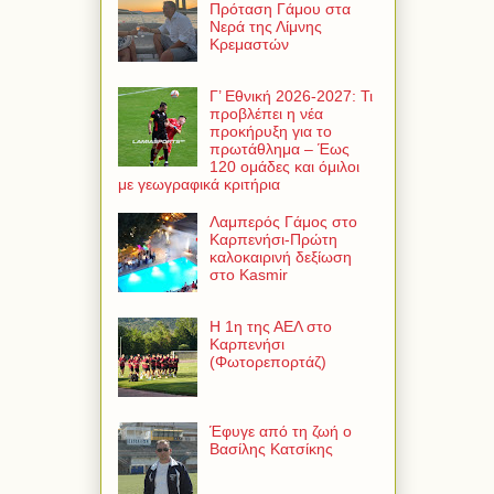
Πρόταση Γάμου στα
Νερά της Λίμνης
Κρεμαστών
Γ’ Εθνική 2026-2027: Τι
προβλέπει η νέα
προκήρυξη για το
πρωτάθλημα – Έως
120 ομάδες και όμιλοι
με γεωγραφικά κριτήρια
Λαμπερός Γάμος στο
Καρπενήσι-Πρώτη
καλοκαιρινή δεξίωση
στο Kasmir
Η 1η της ΑΕΛ στο
Καρπενήσι
(Φωτορεπορτάζ)
Έφυγε από τη ζωή ο
Βασίλης Κατσίκης