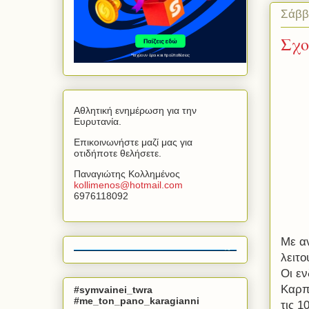
Σάββ
Σχο
Αθλητική ενημέρωση για την
Ευρυτανία.
Επικοινωνήστε μαζί μας για
οτιδήποτε θελήσετε.
Παναγιώτης Κολλημένος
kollimenos
@
hotmail
.
com
6976118092
Με α
λειτ
Οι ε
Καρπ
#symvainei_twra
#me_ton_pano_karagianni
τις 1