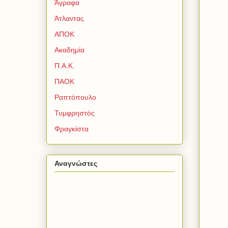
Άγραφα
Άτλαντας
ΑΠΟΚ
Ακαδημία
Π.Α.Κ.
ΠΑΟΚ
Ραπτόπουλο
Τυμφρηστός
Φραγκίστα
Αναγνώστες