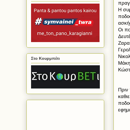
πραγμ
Η συμ
ποδο
ασκήσ
Οι π
Δευτ
Ζαρα
Γερο
Νικο
Στο Κουρμπέτι
Μάκη
Κώστ
Πριν
καθιε
ποδοσ
εφημ