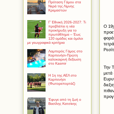
Πρόταση Γάμου στα
Νερά της Λίμνης
Κρεμαστών
Γ’ Εθνική 2026-2027: Τι
Ο 19
προβλέπει η νέα
προκήρυξη για το
προετ
πρωτάθλημα – Έως
φορά 
120 ομάδες και όμιλοι
με γεωγραφικά κριτήρια
τετρ
Ρεσίτ
Λαμπερός Γάμος στο
Καρπενήσι-Πρώτη
καλοκαιρινή δεξίωση
στο Kasmir
Την Τ
μετά
Η 1η της ΑΕΛ στο
Ευρυτ
Καρπενήσι
(Φωτορεπορτάζ)
διεξα
πιθαν
προγρ
Έφυγε από τη ζωή ο
Βασίλης Κατσίκης