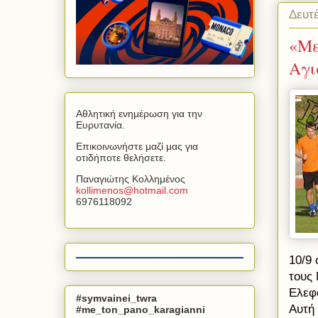
Δευτ
«Με
Αγι
Αθλητική ενημέρωση για την
Ευρυτανία.
Επικοινωνήστε μαζί μας για
οτιδήποτε θελήσετε.
Παναγιώτης Κολλημένος
kollimenos
@
hotmail
.
com
6976118092
10/9 
τους
Ελεφ
#symvainei_twra
Αυτή
#me_ton_pano_karagianni