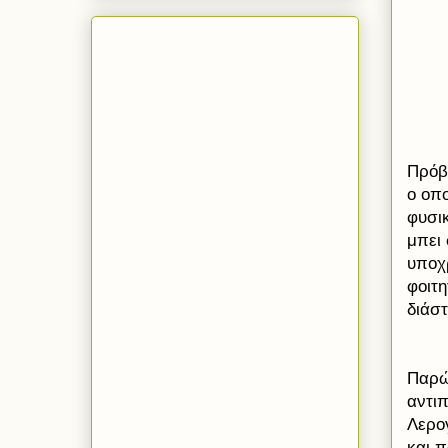
Πρόβ
ο οπ
φυσι
μπει
υποχ
φοιτ
διάσ
Παρώ
αντι
Λερο
και 