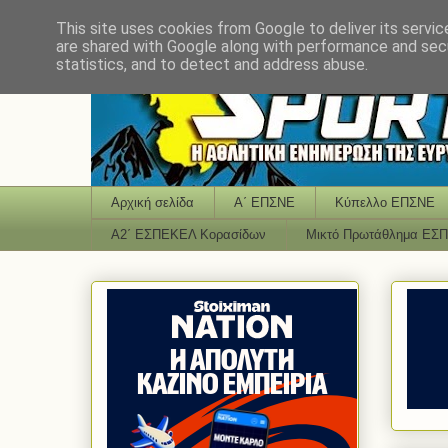
This site uses cookies from Google to deliver its servic
are shared with Google along with performance and secu
statistics, and to detect and address abuse.
Αρχική σελίδα
Α΄ ΕΠΣΝΕ
Κύπελλο ΕΠΣΝΕ
Α2΄ ΕΣΠΕΚΕΛ Κορασίδων
Μικτό Πρωτάθλημα ΕΣ