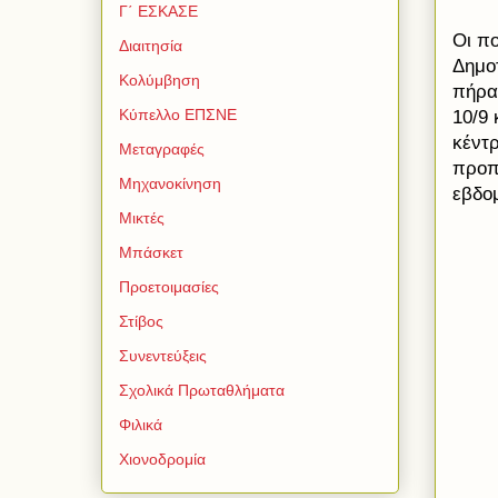
Γ΄ ΕΣΚΑΣΕ
Οι π
Διαιτησία
Δημο
Κολύμβηση
πήρα
Κύπελλο ΕΠΣΝΕ
10/9 
κέντ
Μεταγραφές
προπ
Μηχανοκίνηση
εβδο
Μικτές
Μπάσκετ
Προετοιμασίες
Στίβος
Συνεντεύξεις
Σχολικά Πρωταθλήματα
Φιλικά
Χιονοδρομία