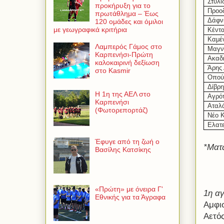
Στυλί
προκήρυξη για το
Προο
πρωτάθλημα – Έως
Δάφν
120 ομάδες και όμιλοι
με γεωγραφικά κριτήρια
Κέντα
Καμέ
Λαμπερός Γάμος στο
Μαγν
Καρπενήσι-Πρώτη
Ακαδ
καλοκαιρινή δεξίωση
Άρης
στο Kasmir
Οπού
Δίβρ
Η 1η της ΑΕΛ στο
Αγρότ
Καρπενήσι
Αταλ
(Φωτορεπορτάζ)
Νέο 
Ελατ
Έφυγε από τη ζωή ο
*Ματς
Βασίλης Κατσίκης
«Πρώτη» με όνειρα Γ'
1η αγ
Εθνικής για τα Άγραφα
Αμφι
Αετός