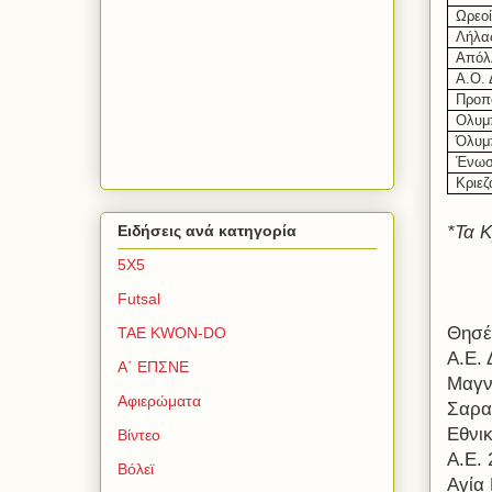
Ωρεο
Λήλα
Απόλ
Α.Ο.
Προπ
Ολυμ
Όλυμ
Ένωσ
Κριεζ
*Τα Κ
Ειδήσεις ανά κατηγορία
5Χ5
Futsal
Θησέ
TAE KWON-DO
Α.Ε.
Α΄ ΕΠΣΝΕ
Μαγν
Αφιερώματα
Σαρα
Εθνι
Βίντεο
Α.Ε. 
Βόλεϊ
Αγία