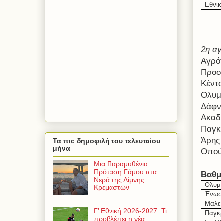
Εθνι
2η αγ
Αγρό
Προο
Κέντ
Ολυμ
Δάφν
Ακαδ
Παγκ
Άρης
Τα πιο δημοφιλή του τελευταίου
μήνα
Οπού
Μια Παραμυθένια
Πρόταση Γάμου στα
Βαθμ
Νερά της Λίμνης
Ολυμ
Κρεμαστών
Ένωσ
Μαλε
Γ’ Εθνική 2026-2027: Τι
Παγκ
προβλέπει η νέα