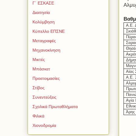
Γ΄ ΕΣΚΑΣΕ
Αλμυ
Διαιτησία
Βαθμ
Κολύμβηση
Α.Ε. 
Σκιά
Κύπελλο ΕΠΣΝΕ
Πύρα
Μεταγραφές
Σαρα
Θησέ
Μηχανοκίνηση
Ακρό
Μικτές
Δήμη
Μαγν
Μπάσκετ
Αίας
Α.Ε. 
Προετοιμασίες
Αλμυ
Στίβος
Πρωτ
Πανιώ
Συνεντεύξεις
Αγία
Εθνι
Σχολικά Πρωταθλήματα
Άρης
Φιλικά
Χιονοδρομία