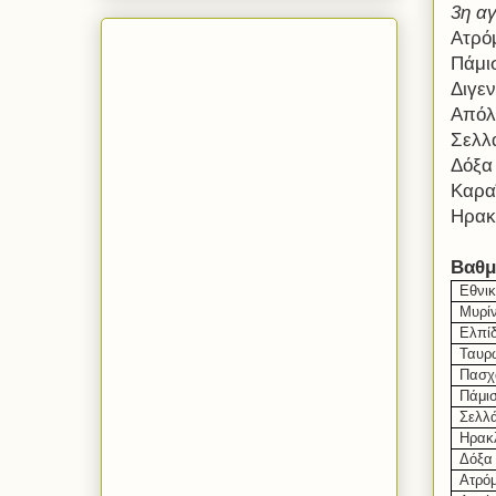
3η αγ
Ατρό
Πάμι
Διγε
Απόλ
Σελλ
Δόξα
Καρα
Ηρακ
Βαθμ
Εθνικ
Μυρί
Ελπίδ
Ταυρ
Πασχ
Πάμι
Σελλ
Ηρακ
Δόξα
Ατρό