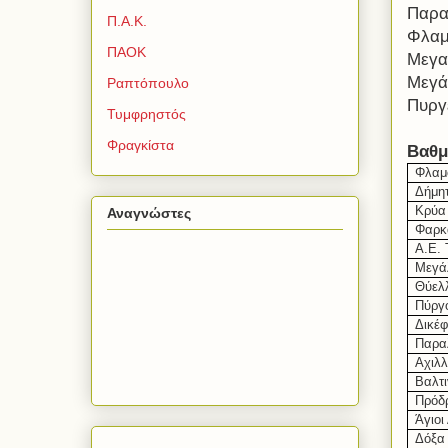
Παρα
Π.Α.Κ.
Φλαμ
ΠΑΟΚ
Μεγα
Μεγά
Ραπτόπουλο
Πυργ
Τυμφρηστός
Φραγκίστα
Βαθμ
Φλαμ
Δήμη
Κρύα
Αναγνώστες
Φαρκ
Α.Ε.
Μεγά
Θύελ
Πύργ
Δικέ
Παρα
Αχιλ
Βαλτ
Πρόδ
Άγιοι
Δόξα