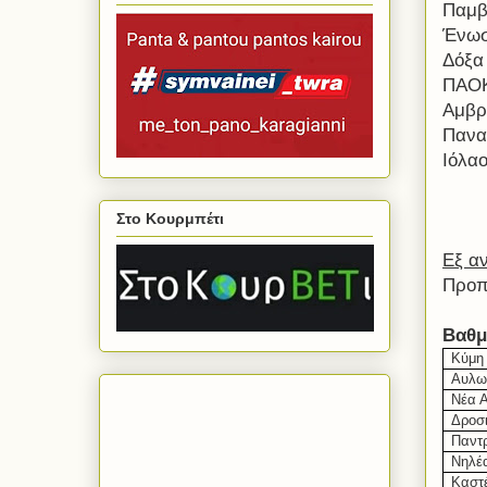
Παμβ
Ένωσ
Δόξα
ΠΑΟΚ
Αμβρ
Πανα
Ιόλα
Στο Κουρμπέτι
Εξ α
Προπ
Βαθμ
Κύμη
Αυλω
Νέα 
Δροσ
Παντρ
Νηλέ
Καστ