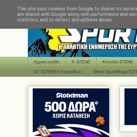
This site uses cookies from Google to deliver its servic
are shared with Google along with performance and secu
statistics, and to detect and address abuse.
Αρχική σελίδα
Α΄ ΕΠΣΝΕ
Κύπελλο ΕΠΣΝΕ
Α2΄ ΕΣΠΕΚΕΛ Κορασίδων
Μικτό Πρωτάθλημα ΕΣ