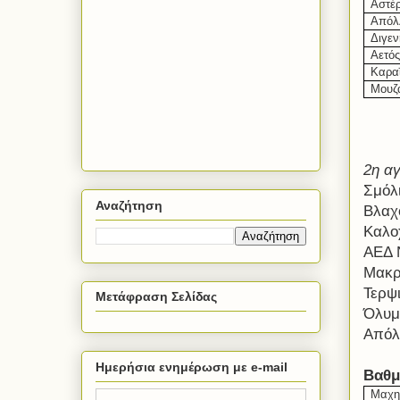
Αστέ
Απόλ
Διγεν
Αετό
Καρα
Μουζ
2η αγ
Σμόλ
Αναζήτηση
Βλαχ
Καλο
ΑΕΔ 
Μακρ
Τερψι
Μετάφραση Σελίδας
Όλυμ
Απόλ
Ημερήσια ενημέρωση με e-mail
Βαθμ
Μαχη