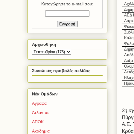
Καταχώρησε το e-mail σου:
Αχιλ
Δήμη
ΑΕΔ 
Λαρι
Φιλοκ
Σμόλ
Καλο
Φαλα
Αρχειοθήκη
Δήμη
Απόλ
Δόξα
Όλυμ
Συνολικές προβολές σελίδας
Αετό
Βλαχ
Ηρακ
Νέα Ομάδων
Άγραφα
2η αγ
Άτλαντας
Πύργ
ΑΠΟΚ
Α.Ε.
Κρύα
Ακαδημία