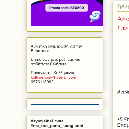
Τρίτ
Απο
Στε
Αθλητική ενημέρωση για την
Ευρυτανία.
Επικοινωνήστε μαζί μας για
οτιδήποτε θελήσετε.
Παναγιώτης Κολλημένος
kollimenos
@
hotmail
.
com
6976118092
Αναλυ
1η αγ
#symvainei_twra
Επαμ
#me_ton_pano_karagianni