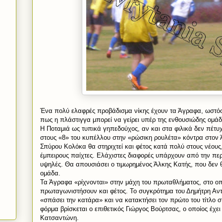
Ένα πολύ ελαφρές προβάδισμα νίκης έχουν τα Άγραφα, ωστόσ
πως η πλάστιγγα μπορεί να γείρει υπέρ της ενθουσιώδης ομά
Η Ποταμιά ως τυπικά γηπεδούχος, αν και στα φιλικά δεν πέτυ
στους «8» του κυπέλλου στην «ρώσικη ρουλέτα» κόντρα στον 
Σπύρου Κολόκα θα στηριχτεί και φέτος κατά πολύ στους νέους
έμπειρους παίχτες. Ελάχιστες διαφορές υπάρχουν από την περυ
υψηλές. Θα απουσιάσει ο τιμωρημένος Άλκης Κατής, που δεν θ
ομάδα.
Τα Άγραφα «ρίχνονται» στην μάχη του πρωταθλήματος, στο ο
πρωταγωνιστήσουν και φέτος. Το συγκρότημα του Δημήτρη Αν
«σπάσει την κατάρα» και να κατακτήσει τον πρώτο του τίτλο σ
φόρμα βρίσκεται ο επιθετικός Γιώργος Βούρτσας, ο οποίος έχει
Κατσαντώνη.