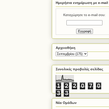
Ημερήσια ενημέρωση με e-mail
Καταχώρησε το e-mail σου:
Αρχειοθήκη
Συνολικές προβολές σελίδας
1
2
2
0
7
0
3
3
Νέα Ομάδων