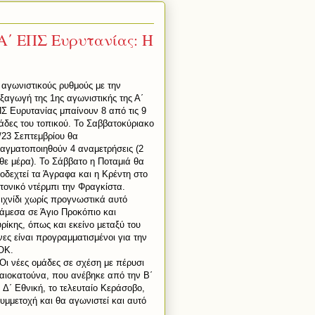
Α΄ ΕΠΣ Ευρυτανίας: Η
 αγωνιστικούς ρυθμούς με την
εξαγωγή της 1ης αγωνιστικής της Α΄
Σ Ευρυτανίας μπαίνουν 8 από τις 9
άδες του τοπικού. Το Σαββατοκύριακο
/23 Σεπτεμβρίου θα
αγματοποιηθούν 4 αναμετρήσεις (2
θε μέρα). Το Σάββατο η Ποταμιά θα
οδεχτεί τα Άγραφα και η Κρέντη στο
ιτονικό ντέρμπι την Φραγκίστα.
ιχνίδι χωρίς προγνωστικά αυτό
άμεσα σε Άγιο Προκόπιο και
ρίκης, όπως και εκείνο μεταξύ του
ες είναι προγραμματισμένοι για την
ΟΚ.
Οι νέες ομάδες σε σχέση με πέρυσι
λαιοκατούνα, που ανέβηκε από την Β΄
Δ΄ Εθνική, το τελευταίο Κεράσοβο,
μμετοχή και θα αγωνιστεί και αυτό