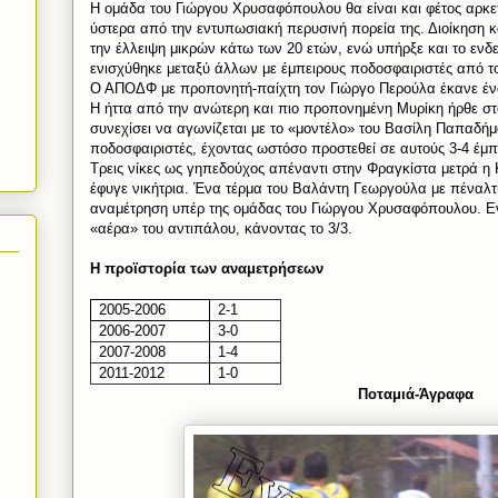
Η ομάδα του Γιώργου Χρυσαφόπουλου θα είναι και φέτος αρκε
ύστερα από την εντυπωσιακή περυσινή πορεία της. Διοίκηση κ
την έλλειψη μικρών κάτω των 20 ετών, ενώ υπήρξε και το ενδε
ενισχύθηκε μεταξύ άλλων με έμπειρους ποδοσφαιριστές από το
Ο ΑΠΟΔΦ με προπονητή-παίχτη τον Γιώργο Περούλα έκανε έν
Η ήττα από την ανώτερη και πιο προπονημένη Μυρίκη ήρθε στ
συνεχίσει να αγωνίζεται με το «μοντέλο» του Βασίλη Παπαδήμ
ποδοσφαιριστές, έχοντας ωστόσο προστεθεί σε αυτούς 3-4 έμπε
Τρεις νίκες ως γηπεδούχος απέναντι στην Φραγκίστα μετρά η
έφυγε νικήτρια. Ένα τέρμα του Βαλάντη Γεωργούλα με πέναλτι 
αναμέτρηση υπέρ της ομάδας του Γιώργου Χρυσαφόπουλου. Εν
«αέρα» του αντιπάλου, κάνοντας το 3/3.
Η προϊστορία των αναμετρήσεων
2005-2006
2-1
2006-2007
3-0
2007-2008
1-4
2011-2012
1-0
Ποταμιά-Άγραφα