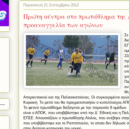
Παρασκευή 21 Σεπτεμβρίου 2012
Πρώτη σέντρα στο πρωτάθλημα της 
προαναγγελία των αγώνων
Σε
δι
ΕΠ
ομ
22
πρ
κά
υπ
γε
Πα
αν
Μυ
Απεραντιακού και της Παλαιοκατούνας. Οι συγκεκριμένοι αγών
Κυριακή. Το ρεπό του θα πραγματοποιήσει ο κυπελλούχος ΑΠ
Το φετινό πρωτάθλημα διεξάγεται με την παρουσία 9 ομάδων. 
είναι ο ΑΠΟΚ, που υποβιβάστηκε από την Δ΄ Εθνική και η Πα
ΕΠΣΕ. Απουσιάζουν ο πρωταθλητής Αίολος, που ανέβηκε στην 
που υποβιβάστηκε και το Ραπτόπουλο, το οποίο δεν δήλωσε συ
στην δεύτερη κατηγορία του νομού.