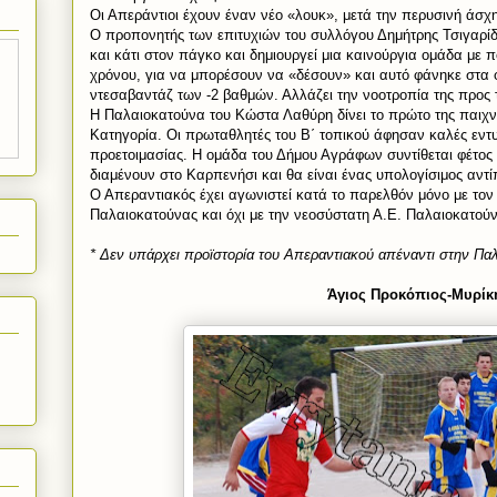
Οι Απεράντιοι έχουν έναν νέο «λουκ», μετά την περυσινή άσχ
Ο προπονητής των επιτυχιών του συλλόγου Δημήτρης Τσιγαρί
και κάτι στον πάγκο και δημιουργεί μια καινούργια ομάδα με 
χρόνου, για να μπορέσουν να «δέσουν» και αυτό φάνηκε στα 
ντεσαβαντάζ των -2 βαθμών. Αλλάζει την νοοτροπία της προς 
Η Παλαιοκατούνα του Κώστα Λαθύρη δίνει το πρώτο της παιχνίδ
Κατηγορία. Οι πρωταθλητές του Β΄ τοπικού άφησαν καλές εντ
προετοιμασίας. Η ομάδα του Δήμου Αγράφων συντίθεται φέτος
διαμένουν στο Καρπενήσι και θα είναι ένας υπολογίσιμος αντί
Ο Απεραντιακός έχει αγωνιστεί κατά το παρελθόν μόνο με το
Παλαιοκατούνας και όχι με την νεοσύστατη Α.Ε. Παλαιοκατού
* Δεν υπάρχει προϊστορία του Απεραντιακού απέναντι στην Πα
Άγιος Προκόπιος-Μυρίκ