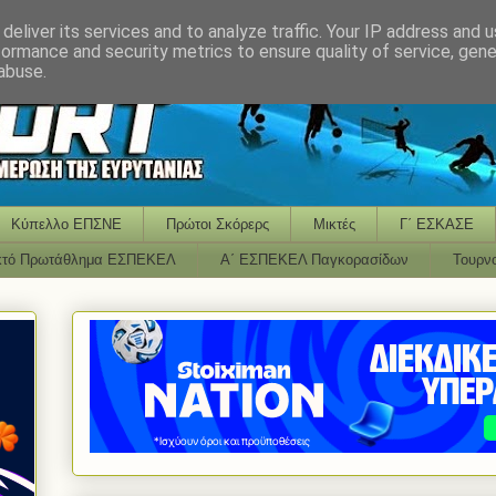
deliver its services and to analyze traffic. Your IP address and 
formance and security metrics to ensure quality of service, gen
abuse.
Κύπελλο ΕΠΣΝΕ
Πρώτοι Σκόρερς
Μικτές
Γ΄ ΕΣΚΑΣΕ
κτό Πρωτάθλημα ΕΣΠΕΚΕΛ
Α΄ ΕΣΠΕΚΕΛ Παγκορασίδων
Τουρν