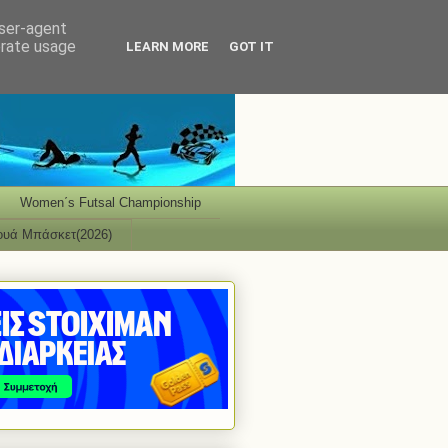
user-agent
erate usage
LEARN MORE
GOT IT
Women΄s Futsal Championship
ουά Μπάσκετ(2026)