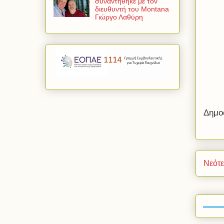
συναντήθηκε με τον
διευθυντή του Montana
Γιώργο Λαθύρη
Δημο
Νεότ