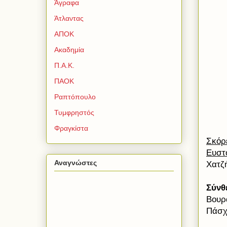
Άγραφα
Άτλαντας
ΑΠΟΚ
Ακαδημία
Π.Α.Κ.
ΠΑΟΚ
Ραπτόπουλο
Τυμφρηστός
Φραγκίστα
Σκόρ
Ευστ
Αναγνώστες
Χατζ
Σύνθ
Βουρ
Πάσχο