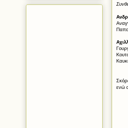
Συνθ
Ανδρ
Αναγ
Παπα
Αχιλ
Γουρ
Κουτ
Καυκ
Σκόρ
ενώ 