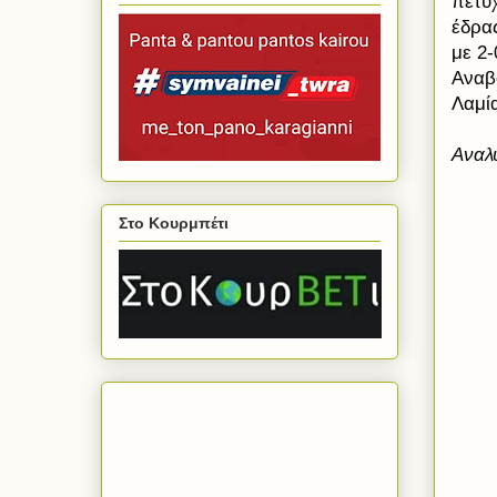
πέτυχ
έδρα
με 2
Αναβο
Λαμία
Αναλυ
Στο Κουρμπέτι