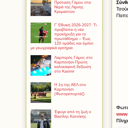
Σύνθ
Πρόταση Γάμου στα
Νερά της Λίμνης
Τσούκ
Κρεμαστών
Παπαϊ
Γ’ Εθνική 2026-2027: Τι
προβλέπει η νέα
προκήρυξη για το
πρωτάθλημα – Έως
120 ομάδες και όμιλοι
με γεωγραφικά κριτήρια
Λαμπερός Γάμος στο
Καρπενήσι-Πρώτη
καλοκαιρινή δεξίωση
στο Kasmir
Η 1η της ΑΕΛ στο
Καρπενήσι
(Φωτορεπορτάζ)
Φωτο
Έφυγε από τη ζωή ο
www
Βασίλης Κατσίκης
Πληρ