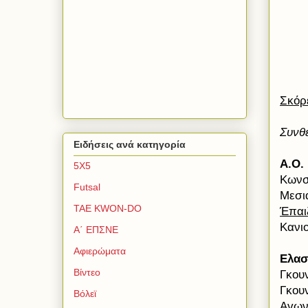
Σκόρ
Συνθ
Ειδήσεις ανά κατηγορία
Α.Ο.
5Χ5
Κωνσ
Futsal
Μεσι
TAE KWON-DO
Έπαιξ
Κανι
Α΄ ΕΠΣΝΕ
Αφιερώματα
Ελα
Βίντεο
Γκου
Γκου
Βόλεϊ
Αγωνί