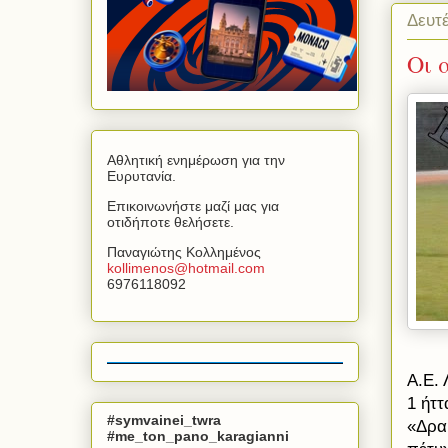
Δευτ
Οι 
Αθλητική ενημέρωση για την
Ευρυτανία.
Επικοινωνήστε μαζί μας για
οτιδήποτε θελήσετε.
Παναγιώτης Κολλημένος
kollimenos
@
hotmail
.
com
6976118092
Α.Ε. 
1 ήττ
#symvainei_twra
«Δρα
#me_ton_pano_karagianni