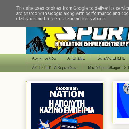
This site uses cookies from Google to deliver its servic
are shared with Google along with performance and secu
statistics, and to detect and address abuse.
Αρχική σελίδα
Α΄ ΕΠΣΝΕ
Κύπελλο ΕΠΣΝΕ
Α2΄ ΕΣΠΕΚΕΛ Κορασίδων
Μικτό Πρωτάθλημα ΕΣ