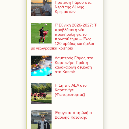
Πρόταση Γάμου στα
Νερά της Λίμνης
Κρεμαστών
Γ’ Εθνική 2026-2027: Τι
προβλέπει η νέα
προκήρυξη για το
πρωτάθλημα – Έως
120 ομάδες και όμιλοι
με γεωγραφικά κριτήρια
Λαμπερός Γάμος στο
Καρπενήσι-Πρώτη
καλοκαιρινή δεξίωση
στο Kasmir
Η 1η της ΑΕΛ στο
Καρπενήσι
(Φωτορεπορτάζ)
Έφυγε από τη ζωή ο
Βασίλης Κατσίκης