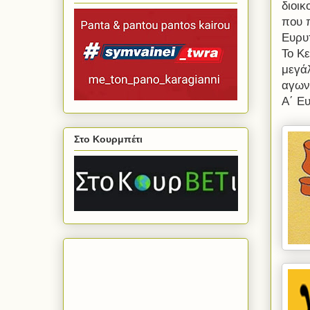
διοι
που 
Ευρυτ
Το Κε
μεγάλ
αγων
Α΄ Ευ
Στο Κουρμπέτι