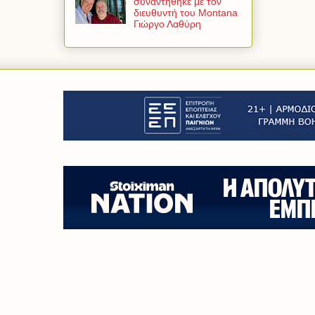
συναντήθηκε με τον
διευθυντή του Montana
Γιώργο Λαθύρη