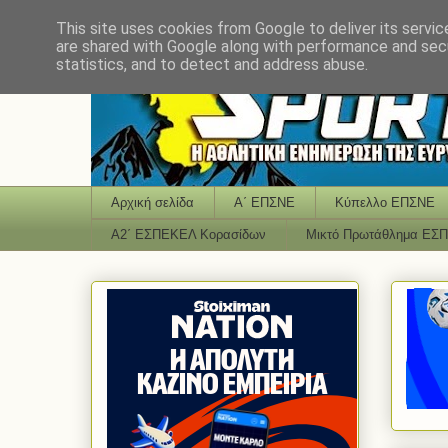
This site uses cookies from Google to deliver its servic
are shared with Google along with performance and secu
statistics, and to detect and address abuse.
Αρχική σελίδα
Α΄ ΕΠΣΝΕ
Κύπελλο ΕΠΣΝΕ
Α2΄ ΕΣΠΕΚΕΛ Κορασίδων
Μικτό Πρωτάθλημα ΕΣ