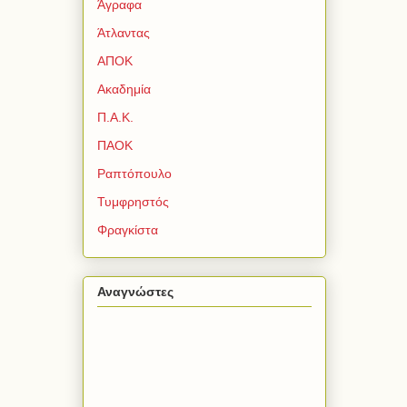
Άγραφα
Άτλαντας
ΑΠΟΚ
Ακαδημία
Π.Α.Κ.
ΠΑΟΚ
Ραπτόπουλο
Τυμφρηστός
Φραγκίστα
Αναγνώστες