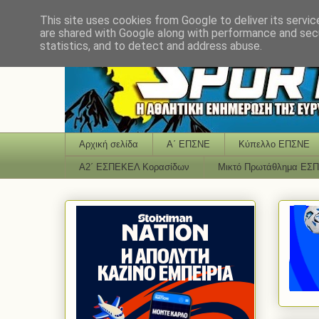
This site uses cookies from Google to deliver its servic
are shared with Google along with performance and secu
statistics, and to detect and address abuse.
Αρχική σελίδα
Α΄ ΕΠΣΝΕ
Κύπελλο ΕΠΣΝΕ
Α2΄ ΕΣΠΕΚΕΛ Κορασίδων
Μικτό Πρωτάθλημα ΕΣ