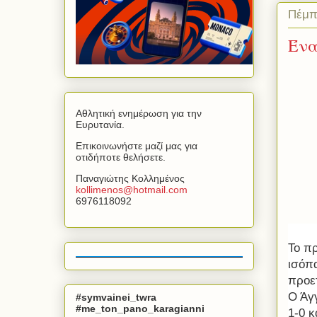
Πέμπ
Ένα
Αθλητική ενημέρωση για την
Ευρυτανία.
Επικοινωνήστε μαζί μας για
οτιδήποτε θελήσετε.
Παναγιώτης Κολλημένος
kollimenos
@
hotmail
.
com
6976118092
Το π
ισόπ
προε
Ο Άγ
#symvainei_twra
#me_ton_pano_karagianni
1-0 κ