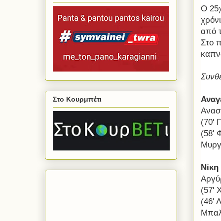
Ο 25
χρόν
από 
Στο 
καπν
Συνθ
Αναγ
Στο Κουρμπέτι
Αναστ
(70' 
(58' 
Μυργι
Νίκη
Αργύ
(57' 
(46' 
Μπαλ