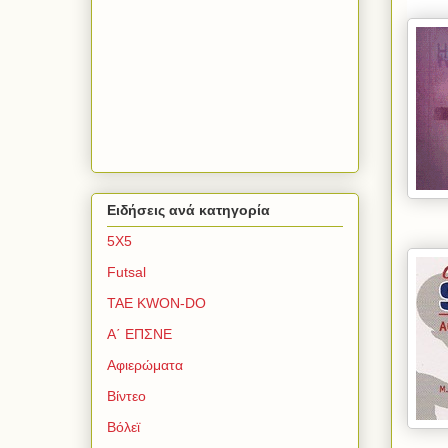
Ειδήσεις ανά κατηγορία
5Χ5
Futsal
TAE KWON-DO
Α΄ ΕΠΣΝΕ
Αφιερώματα
Βίντεο
Βόλεϊ