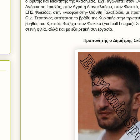
ο ιδρυτής και ιδιοκτήτης της Ακαδημίας. Έχει αγωνιστεί στον 
Ανδρούτσο Γραβιάς, στον Αγρότη Λιανοκλαδίου, στον Φωκικό, 
ΕΠΣ Φωκίδας, στην «νεοφώτιστη» Οιάνθη Γαλαξιδίου, με πρ
Ο κ. Σερπάνος κατέφτασε το βράδυ της Κυριακής στην πρωτεύο
βοηθός του Κριστόφ Βαζέχα στον Φωκικό (
Football
League
). 
στενή φιλία, αλλά και με εξαιρετική συνεργασία.
Προπονητής ο Δημήτρης Σκ