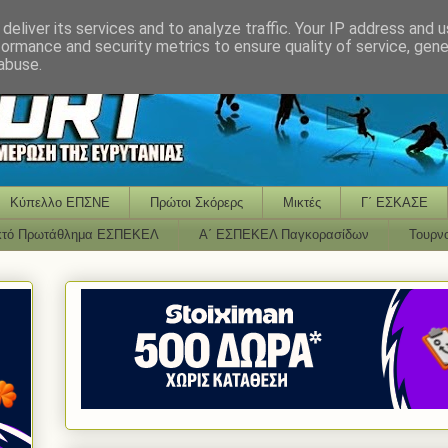
deliver its services and to analyze traffic. Your IP address and 
formance and security metrics to ensure quality of service, gen
abuse.
Κύπελλο ΕΠΣΝΕ
Πρώτοι Σκόρερς
Μικτές
Γ΄ ΕΣΚΑΣΕ
κτό Πρωτάθλημα ΕΣΠΕΚΕΛ
Α΄ ΕΣΠΕΚΕΛ Παγκορασίδων
Τουρν