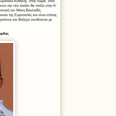
Ολυμπιακό Ανθήλης, στην Λαμία, στον
ενώ την νέα σαιζόν θα παίζει στην Α΄
οπονητή τον Μάκη Βακλαΐδή.
υσα της Ευρυτανίας και είναι επίσης
Σερπάνος και Βαζέχα συνδέονται με
όρδας