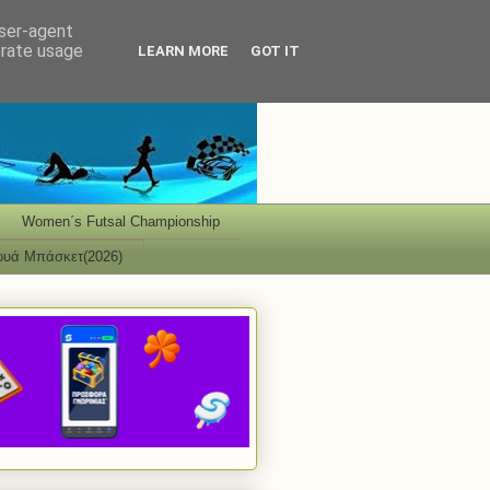
user-agent
erate usage
LEARN MORE
GOT IT
Women΄s Futsal Championship
ουά Μπάσκετ(2026)