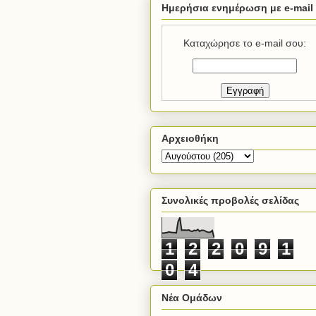
Ημερήσια ενημέρωση με e-mail
Καταχώρησε το e-mail σου:
Αρχειοθήκη
Συνολικές προβολές σελίδας
1
2
2
0
9
1
0
4
Νέα Ομάδων