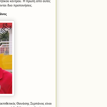
νητικού κέντρου. Η πρώτη από αυτές
νονται δυο προπονήσεις.
πάνος
σοεπιθετικός Θανάσης Σερπάνος είναι