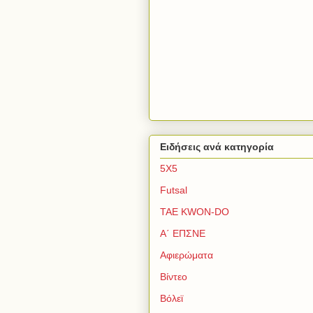
Ειδήσεις ανά κατηγορία
5Χ5
Futsal
TAE KWON-DO
Α΄ ΕΠΣΝΕ
Αφιερώματα
Βίντεο
Βόλεϊ