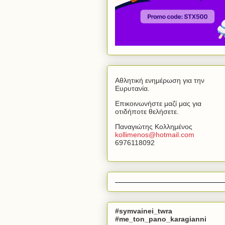
Αθλητική ενημέρωση για την
Ευρυτανία.
Επικοινωνήστε μαζί μας για
οτιδήποτε θελήσετε.
Παναγιώτης Κολλημένος
kollimenos
@
hotmail
.
com
6976118092
#symvainei_twra
#me_ton_pano_karagianni