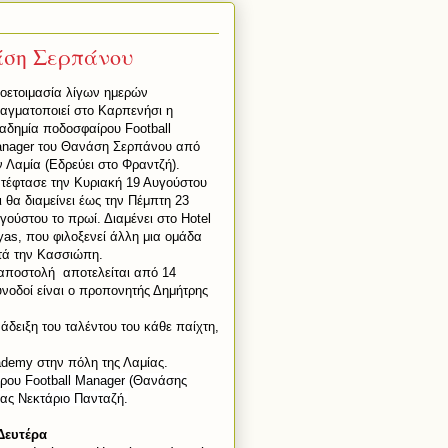
άση Σερπάνου
οετοιμασία λίγων ημερών
αγματοποιεί στο Καρπενήσι η
αδημία ποδοσφαίρου
Football
nager
του Θανάση Σερπάνου από
ν Λαμία (Εδρεύει στο Φραντζή)
.
τέφτασε την Κυριακή 19 Αυγούστου
ι θα διαμείνει έως την Πέμπτη 23
γούστου το πρωί. Διαμένει στο
Hotel
yas
, που φιλοξενεί άλλη μια ομάδα
τά την Κασσιώπη.
αποστολή αποτελείται από 14
υνοδοί είναι ο προπονητής Δημήτρης
άδειξη του ταλέντου του κάθε παίχτη,
ademy
στην πόλη της Λαμίας.
ίρου
Football
Manager
(Θανάσης
ας Νεκτάριο Πανταζή.
Δευτέρα