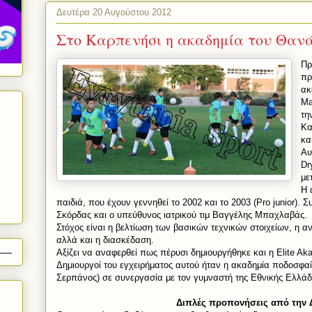
Δευτέρα 20 Αυγούστου 2012
Στο Καρπενήσι η ακαδημία του Θαν
Πρ
πρ
ακ
Ma
τη
Κα
κα
Αυ
Dr
με
Η 
παιδιά, που έχουν γεννηθεί το 2002 και το 2003 (
Pro
junior
). Σ
Σκόρδας και ο υπεύθυνος ιατρικού τιμ Βαγγέλης Μπαχλαβάς.
Στόχος είναι η βελτίωση των βασικών τεχνικών στοιχείων, η αν
αλλά και η διασκέδαση.
Aξίζει να αναφερθεί πως πέρυσι δημιουργήθηκε και η
Elite
Ak
Δημιουργοί του εγχειρήματος αυτού ήταν η ακαδημία ποδοσφα
Σερπάνος) σε συνεργασία με τον γυμναστή της Εθνικής Ελλάδ
Διπλές προπονήσεις από την 