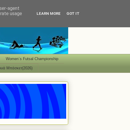
user-agent
erate usage
LEARN MORE
GOT IT
Women΄s Futsal Championship
ουά Μπάσκετ(2026)