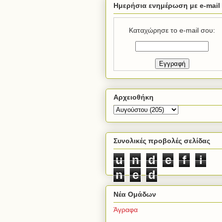
Ημερήσια ενημέρωση με e-mail
Καταχώρησε το e-mail σου:
Αρχειοθήκη
Συνολικές προβολές σελίδας
u
n
d
e
f
i
n
e
d
Νέα Ομάδων
Άγραφα