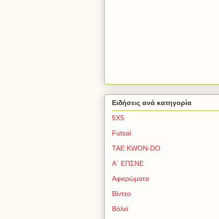
Ειδήσεις ανά κατηγορία
5Χ5
Futsal
TAE KWON-DO
Α΄ ΕΠΣΝΕ
Αφιερώματα
Βίντεο
Βόλεϊ