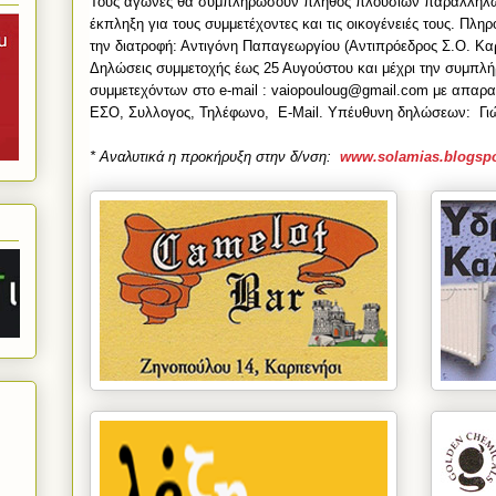
Τους αγώνες θα συμπληρώσουν πλήθος πλούσιων παράλληλ
έκπληξη για τους συμμετέχοντες και τις οικογένειές τους. Πληρ
την διατροφή: Αντιγόνη Παπαγεωργίου (Αντιπρόεδρος Σ.Ο. Κα
Δηλώσεις συμμετοχής έως 25 Αυγούστου και μέχρι την συμπλ
συμμετεχόντων στο e-mail : vaiopouloug@gmail.com με απαρα
ΕΣΟ, Συλλογος, Τηλέφωνο, E-Mail. Υπέυθυνη δηλώσεων: Γιώ
* Αναλυτικά η προκήρυξη στην δ/νση:
www.solamias.blogspo