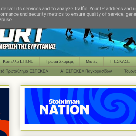
deliver its services and to analyze traffic. Your IP address and 
formance and security metrics to ensure quality of service, gen
abuse.
Κύπελλο ΕΠΣΝΕ
Πρώτοι Σκόρερς
Μικτές
Γ΄ ΕΣΚΑΣΕ
κτό Πρωτάθλημα ΕΣΠΕΚΕΛ
Α΄ ΕΣΠΕΚΕΛ Παγκορασίδων
Τουρν