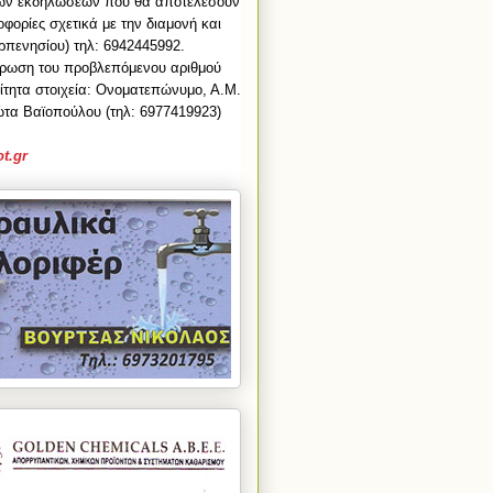
ων εκδηλώσεων που θα αποτελέσουν
οφορίες σχετικά με την διαμονή και
ρπενησίου) τηλ: 6942445992.
ήρωση του προβλεπόμενου αριθμού
ίτητα στοιχεία: Ονοματεπώνυμο, Α.Μ.
τα Βαϊοπούλου (τηλ: 6977419923)
t.gr