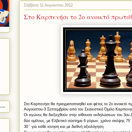
Σάββατο 11 Αυγούστου 2012
Στο Καρπενήσι το 2ο ανοικτό πρωτάθ
Στο Καρπενήσι θα πραγματοποιηθεί και φέτος το 2ο ανοικτό π
Αυγούστου-3 Σεπτεμβρίου από τον Σκακιστικό Όμιλο Καρπενη
Οι αγώνες θα διεξαχθούν στην αίθουσα εκδηλώσεων του 3ου 
δύο ομίλους, με Ελβετικό σύστημα 6 γύρων, χρόνο σκέψης 75΄
30΄΄ για κάθε κίνηση και με διεθνή αξιολόγηση.