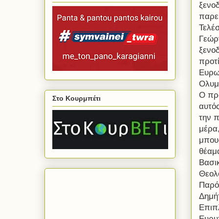
ξενοδ
παρε
Τελέσ
Γεώρ
ξενοδ
προτί
Ευρωπ
Ολυμ
Ο πρ
Στο Κουρμπέτι
αυτός
την 
μέρα,
μπου
θέαμα
Βασικ
Θεολ
Παρό
Δημή
Επιπ
Ευρυ