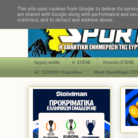
This site uses cookies from Google to deliver its servic
are shared with Google along with performance and secu
statistics, and to detect and address abuse.
Αρχική σελίδα
Α΄ ΕΠΣΝΕ
Κύπελλο ΕΠΣΝΕ
Α2΄ ΕΣΠΕΚΕΛ Κορασίδων
Μικτό Πρωτάθλημα ΕΣ