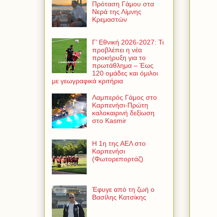
Πρόταση Γάμου στα
Νερά της Λίμνης
Κρεμαστών
Γ’ Εθνική 2026-2027: Τι
προβλέπει η νέα
προκήρυξη για το
πρωτάθλημα – Έως
120 ομάδες και όμιλοι
με γεωγραφικά κριτήρια
Λαμπερός Γάμος στο
Καρπενήσι-Πρώτη
καλοκαιρινή δεξίωση
στο Kasmir
Η 1η της ΑΕΛ στο
Καρπενήσι
(Φωτορεπορτάζ)
Έφυγε από τη ζωή ο
Βασίλης Κατσίκης