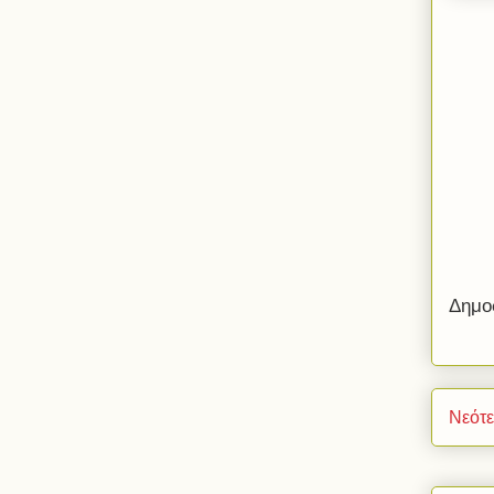
Δημο
Νεότ