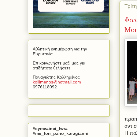
Τρίτη
Φαν
Mon
Αθλητική ενημέρωση για την
Ευρυτανία.
Επικοινωνήστε μαζί μας για
οτιδήποτε θελήσετε.
Παναγιώτης Κολλημένος
kollimenos
@
hotmail
.
com
6976118092
προπο
αντισ
#symvainei_twra
Η πο
#me_ton_pano_karagianni