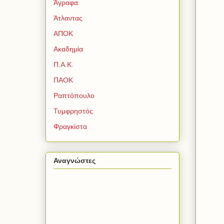
Άγραφα
Άτλαντας
ΑΠΟΚ
Ακαδημία
Π.Α.Κ.
ΠΑΟΚ
Ραπτόπουλο
Τυμφρηστός
Φραγκίστα
Αναγνώστες