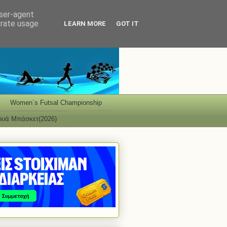
user-agent
erate usage
LEARN MORE
GOT IT
Women΄s Futsal Championship
ουά Μπάσκετ(2026)