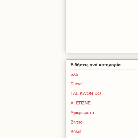
Ειδήσεις ανά κατηγορία
5Χ5
Futsal
TAE KWON-DO
Α΄ ΕΠΣΝΕ
Αφιερώματα
Βίντεο
Βόλεϊ