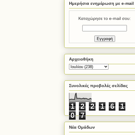
Ημερήσια ενημέρωση με e-mail
Καταχώρησε το e-mail σου:
Αρχειοθήκη
Συνολικές προβολές σελίδας
1
2
2
1
6
1
0
7
Νέα Ομάδων