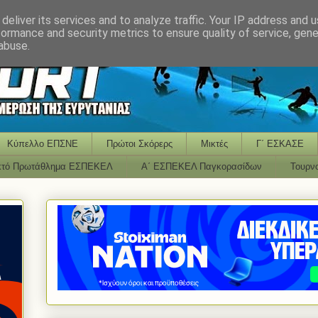
deliver its services and to analyze traffic. Your IP address and 
formance and security metrics to ensure quality of service, gen
abuse.
Κύπελλο ΕΠΣΝΕ
Πρώτοι Σκόρερς
Μικτές
Γ΄ ΕΣΚΑΣΕ
κτό Πρωτάθλημα ΕΣΠΕΚΕΛ
Α΄ ΕΣΠΕΚΕΛ Παγκορασίδων
Τουρν