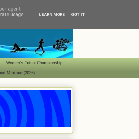
user-agent
erate usage
LEARN MORE
GOT IT
Women΄s Futsal Championship
ουά Μπάσκετ(2026)