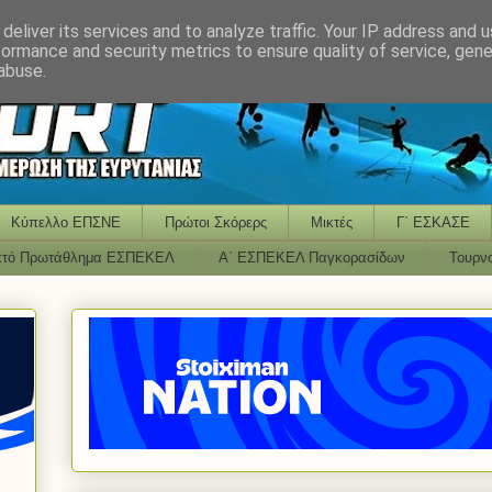
deliver its services and to analyze traffic. Your IP address and 
formance and security metrics to ensure quality of service, gen
abuse.
Κύπελλο ΕΠΣΝΕ
Πρώτοι Σκόρερς
Μικτές
Γ΄ ΕΣΚΑΣΕ
κτό Πρωτάθλημα ΕΣΠΕΚΕΛ
Α΄ ΕΣΠΕΚΕΛ Παγκορασίδων
Τουρν