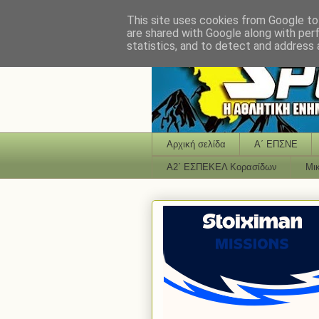
This site uses cookies from Google to 
are shared with Google along with per
statistics, and to detect and address 
Αρχική σελίδα
Α΄ ΕΠΣΝΕ
Α2΄ ΕΣΠΕΚΕΛ Κορασίδων
Μι