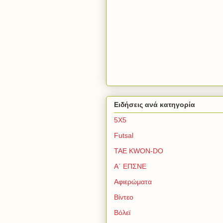
Ειδήσεις ανά κατηγορία
5Χ5
Futsal
TAE KWON-DO
Α΄ ΕΠΣΝΕ
Αφιερώματα
Βίντεο
Βόλεϊ