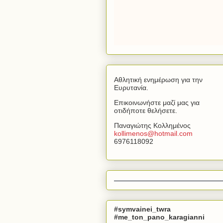
Αθλητική ενημέρωση για την
Ευρυτανία.
Επικοινωνήστε μαζί μας για
οτιδήποτε θελήσετε.
Παναγιώτης Κολλημένος
kollimenos
@
hotmail
.
com
6976118092
#symvainei_twra
#me_ton_pano_karagianni