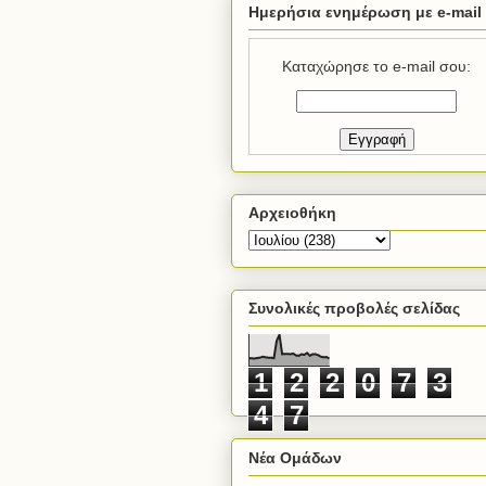
Ημερήσια ενημέρωση με e-mail
Καταχώρησε το e-mail σου:
Αρχειοθήκη
Συνολικές προβολές σελίδας
1
2
2
0
7
3
4
7
Νέα Ομάδων