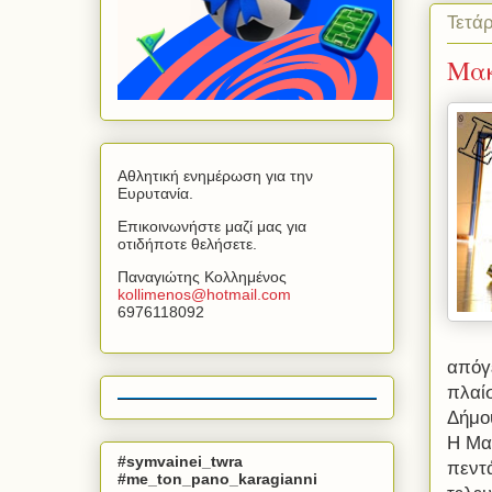
Τετάρ
Μακ
Αθλητική ενημέρωση για την
Ευρυτανία.
Επικοινωνήστε μαζί μας για
οτιδήποτε θελήσετε.
Παναγιώτης Κολλημένος
kollimenos
@
hotmail
.
com
6976118092
απόγ
πλαίσ
Δήμο
Η Μα
#symvainei_twra
πεντ
#me_ton_pano_karagianni