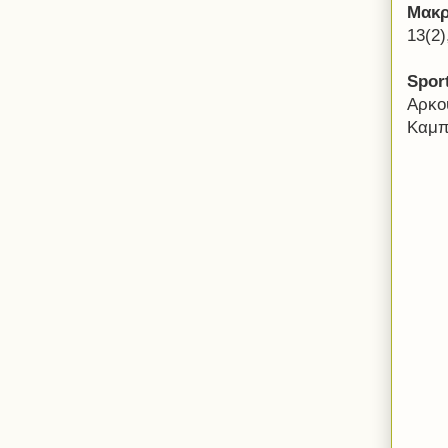
Μακ
13(2)
Spor
Αρκο
Καμπε