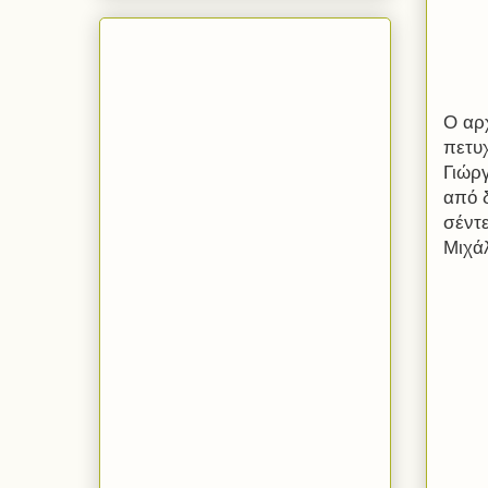
Ο αρ
πετυχ
Γιώργ
από 
σέντ
Μιχά