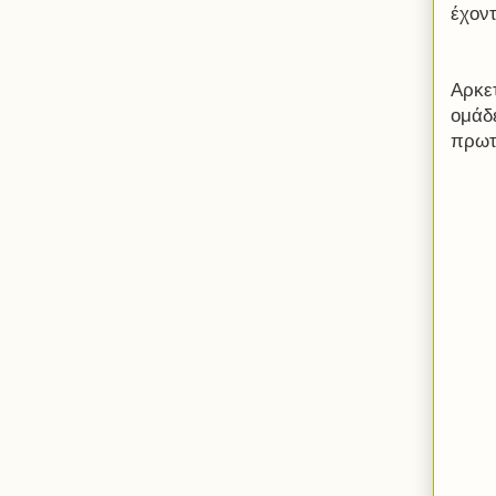
έχον
Αρκε
ομάδε
πρωτ