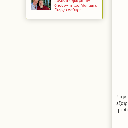
συναντήθηκε με τον
διευθυντή του Montana
Γιώργο Λαθύρη
Στην
εξαιρ
η τρί