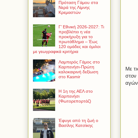
Πρόταση Γάμου στα
Νερά της Λίμνης
Κρεμαστών
Γ’ Εθνική 2026-2027: Τι
προβλέπει η νέα
προκήρυξη για το
πρωτάθλημα – Έως
120 ομάδες και όμιλοι
με γεωγραφικά κριτήρια
Λαμπερός Γάμος στο
Καρπενήσι-Πρώτη
Με τ
καλοκαιρινή δεξίωση
στον
στο Kasmir
αγώνα
Η 1η της ΑΕΛ στο
Καρπενήσι
(Φωτορεπορτάζ)
Έφυγε από τη ζωή ο
Βασίλης Κατσίκης