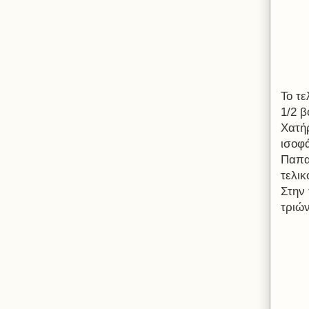
Το τ
1/2 β
Χατή
ισοφά
Παπα
τελικ
Στην 
τριών