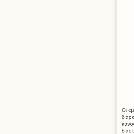
Οι «μ
διαρ
κάνον
διάσ