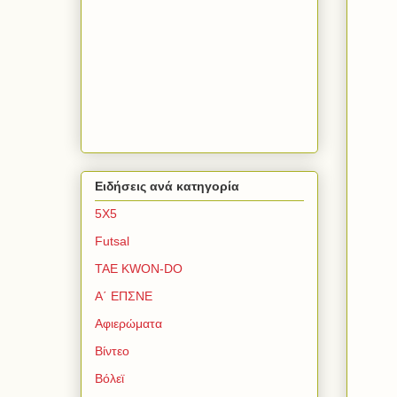
Ειδήσεις ανά κατηγορία
5Χ5
Futsal
TAE KWON-DO
Α΄ ΕΠΣΝΕ
Αφιερώματα
Βίντεο
Βόλεϊ