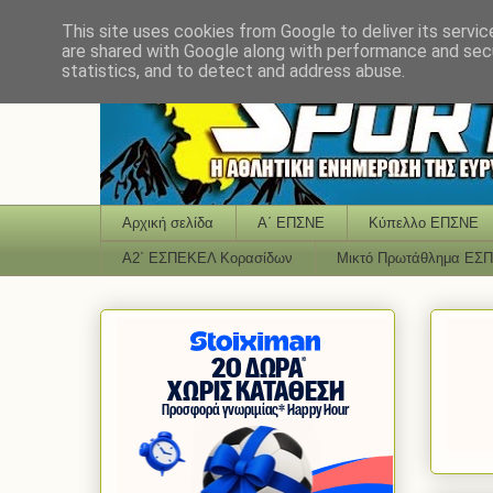
This site uses cookies from Google to deliver its servic
are shared with Google along with performance and secu
statistics, and to detect and address abuse.
Αρχική σελίδα
Α΄ ΕΠΣΝΕ
Κύπελλο ΕΠΣΝΕ
Α2΄ ΕΣΠΕΚΕΛ Κορασίδων
Μικτό Πρωτάθλημα ΕΣ