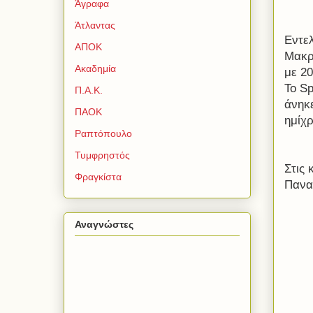
Άγραφα
Άτλαντας
Εντε
ΑΠΟΚ
Μακρ
Ακαδημία
με 20
Το
Sp
Π.Α.Κ.
άνηκε
ΠΑΟΚ
ημίχ
Ραπτόπουλο
Τυμφρηστός
Στις
Φραγκίστα
Πανα
Αναγνώστες