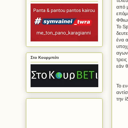
τελευ
από μ
επόμ
Φθιω
Το
Sp
δευτε
ένα 
υποχρ
αγων
Στο Κουρμπέτι
τρεις
εάν θ
Το ε
αντί
την ί