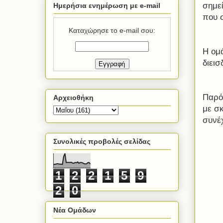
σημε
Ημερήσια ενημέρωση με e-mail
που 
Καταχώρησε το e-mail σου:
Η ομά
διει
Παρόμ
Αρχειοθήκη
με σ
συνέ
Συνολικές προβολές σελίδας
1
2
2
1
5
9
2
0
Νέα Ομάδων