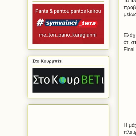
Τα Φ
προβ
μείω
Ελάχι
ότι σ
Final
Στο Κουρμπέτι
Η μάχ
πλευ