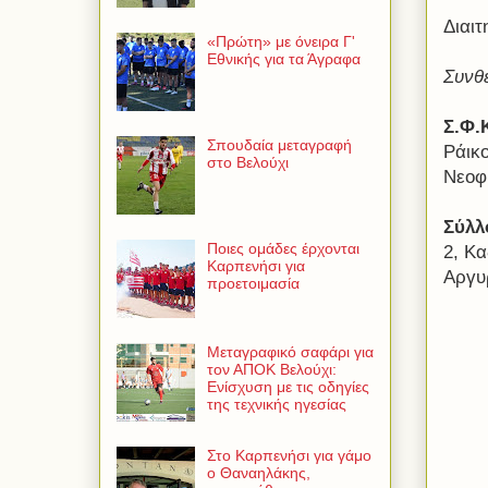
Διαι
«Πρώτη» με όνειρα Γ'
Εθνικής για τα Άγραφα
Συνθ
Σ.Φ.
Σπουδαία μεταγραφή
Ράικ
στο Βελούχι
Νεοφ
Σύλλ
Ποιες ομάδες έρχονται
2, Κα
Καρπενήσι για
Αργυ
προετοιμασία
Μεταγραφικό σαφάρι για
τον ΑΠΟΚ Βελούχι:
Ενίσχυση με τις οδηγίες
της τεχνικής ηγεσίας
Στο Καρπενήσι για γάμο
ο Θαναηλάκης,