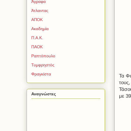
Άγραφα
Άτλαντας
ΑΠΟΚ
Ακαδημία
Π.Α.Κ.
ΠΑΟΚ
Ραπτόπουλο
Τυμφρηστός
Φραγκίστα
Τα Φ
τους,
Τάσο
Αναγνώστες
με 39