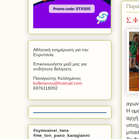
Παρα
Σ.Φ
Αθλητική ενημέρωση για την
Ευρυτανία.
Επικοινωνήστε μαζί μας για
οτιδήποτε θελήσετε.
Παναγιώτης Κολλημένος
kollimenos
@
hotmail
.
com
6976118092
αγωνι
Η ομ
αρχή 
υποχ
#symvainei_twra
μπασ
#me_ton_pano_karagianni