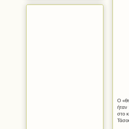
Ο «θ
ήταν
στο κ
Τάσο