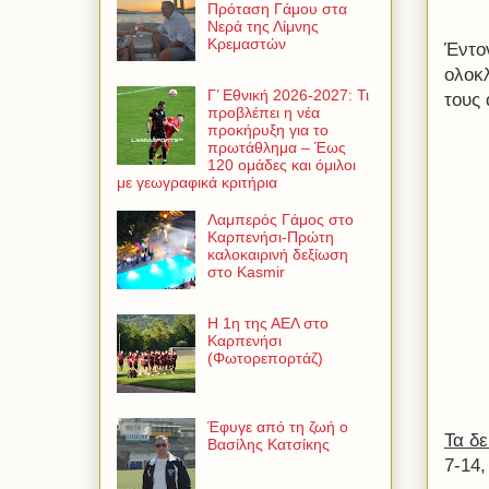
Πρόταση Γάμου στα
Νερά της Λίμνης
Κρεμαστών
Έντο
ολοκλ
Γ’ Εθνική 2026-2027: Τι
τους 
προβλέπει η νέα
προκήρυξη για το
πρωτάθλημα – Έως
120 ομάδες και όμιλοι
με γεωγραφικά κριτήρια
Λαμπερός Γάμος στο
Καρπενήσι-Πρώτη
καλοκαιρινή δεξίωση
στο Kasmir
Η 1η της ΑΕΛ στο
Καρπενήσι
(Φωτορεπορτάζ)
Έφυγε από τη ζωή ο
Τα δ
Βασίλης Κατσίκης
7-14,