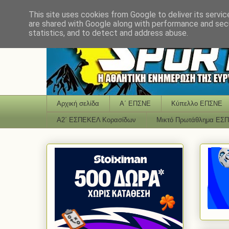
This site uses cookies from Google to deliver its servic
are shared with Google along with performance and secu
statistics, and to detect and address abuse.
Αρχική σελίδα
Α΄ ΕΠΣΝΕ
Κύπελλο ΕΠΣΝΕ
Α2΄ ΕΣΠΕΚΕΛ Κορασίδων
Μικτό Πρωτάθλημα ΕΣ