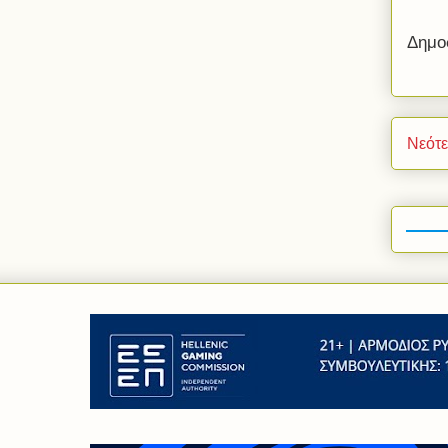
Δημο
Νεότ