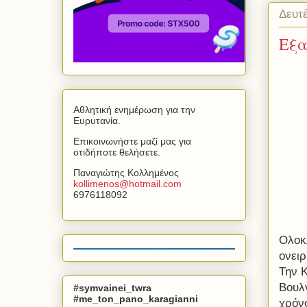
Δευτ
Εξα
Αθλητική ενημέρωση για την
Ευρυτανία.
Επικοινωνήστε μαζί μας για
οτιδήποτε θελήσετε.
Παναγιώτης Κολλημένος
kollimenos
@
hotmail
.
com
6976118092
Ολοκ
ονειρ
Την Κ
Βουλ
#symvainei_twra
#me_ton_pano_karagianni
χρόνο