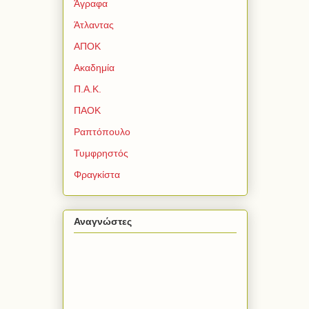
Άγραφα
Άτλαντας
ΑΠΟΚ
Ακαδημία
Π.Α.Κ.
ΠΑΟΚ
Ραπτόπουλο
Τυμφρηστός
Φραγκίστα
Αναγνώστες