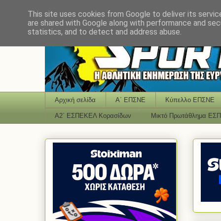
This site uses cookies from Google to deliver its servic
are shared with Google along with performance and secu
statistics, and to detect and address abuse.
Αρχική σελίδα
Α΄ ΕΠΣΝΕ
Κύπελλο ΕΠΣΝΕ
Α2΄ ΕΣΠΕΚΕΛ Κορασίδων
Μικτό Πρωτάθλημα ΕΣ