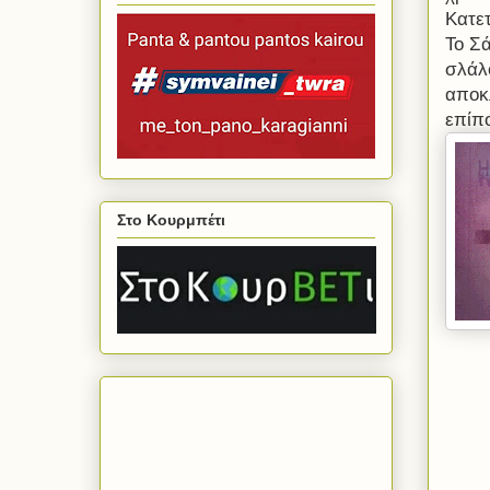
Κατε
Το Σά
σλάλ
αποκ
επίπο
Στο Κουρμπέτι