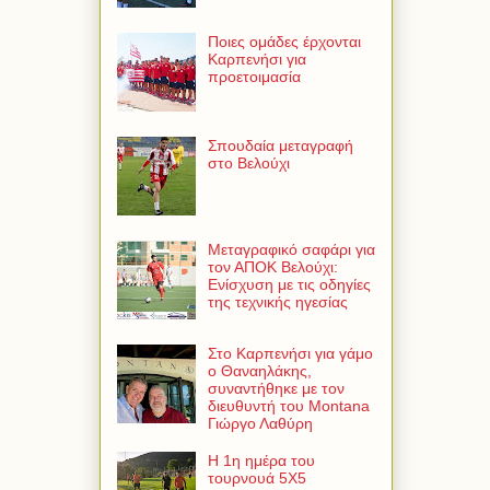
Ποιες ομάδες έρχονται
Καρπενήσι για
προετοιμασία
Σπουδαία μεταγραφή
στο Βελούχι
Μεταγραφικό σαφάρι για
τον ΑΠΟΚ Βελούχι:
Ενίσχυση με τις οδηγίες
της τεχνικής ηγεσίας
Στο Καρπενήσι για γάμο
ο Θαναηλάκης,
συναντήθηκε με τον
διευθυντή του Montana
Γιώργο Λαθύρη
Η 1η ημέρα του
τουρνουά 5Χ5