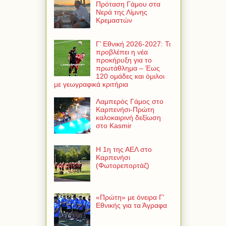
Πρόταση Γάμου στα
Νερά της Λίμνης
Κρεμαστών
Γ’ Εθνική 2026-2027: Τι
προβλέπει η νέα
προκήρυξη για το
πρωτάθλημα – Έως
120 ομάδες και όμιλοι
με γεωγραφικά κριτήρια
Λαμπερός Γάμος στο
Καρπενήσι-Πρώτη
καλοκαιρινή δεξίωση
στο Kasmir
Η 1η της ΑΕΛ στο
Καρπενήσι
(Φωτορεπορτάζ)
«Πρώτη» με όνειρα Γ'
Εθνικής για τα Άγραφα