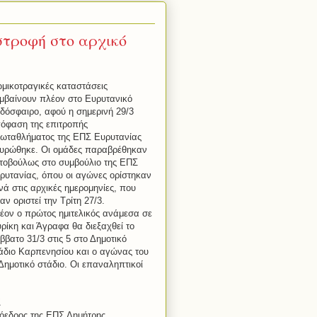
στροφή στο αρχικό
μικοτραγικές καταστάσεις
μβαίνουν πλέον στο Ευρυτανικό
δόσφαιρο, αφού η σημερινή 29/3
όφαση της επιτροπής
ωταθλήματος της ΕΠΣ Ευρυτανίας
υρώθηκε. Οι ομάδες παραβρέθηκαν
τοβούλως στο συμβούλιο της ΕΠΣ
ρυτανίας, όπου οι αγώνες ορίστηκαν
νά στις αρχικές ημερομηνίες, που
χαν οριστεί την Τρίτη 27/3.
έον ο πρώτος ημιτελικός ανάμεσα σε
ρίκη και Άγραφα θα διεξαχθεί το
ββατο 31/3 στις 5 στο Δημοτικό
άδιο Καρπενησίου και ο αγώνας του
 Δημοτικό στάδιο. Οι επαναληπτικοί
Σ
όεδρος της ΕΠΣ Δημήτρης