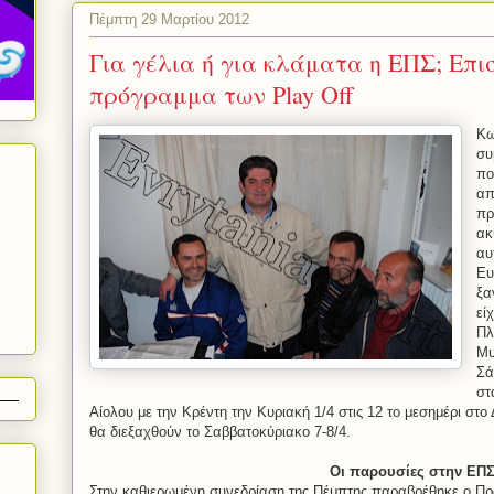
Πέμπτη 29 Μαρτίου 2012
Για γέλια ή για κλάματα η ΕΠΣ; Επι
πρόγραμμα των Play Off
Κω
συ
πο
απ
πρ
ακ
αυ
Ευ
ξα
εί
Πλ
Μυ
Σά
στ
Αίολου με την Κρέντη την Κυριακή 1/4 στις 12 το μεσημέρι στο
θα διεξαχθούν το Σαββατοκύριακο 7-8/4.
Οι παρουσίες στην ΕΠ
Στην καθιερωμένη συνεδρίαση της Πέμπτης παραβρέθηκε ο Πρ