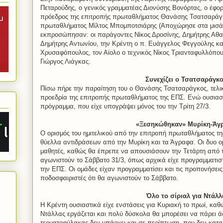
Πεταρούδης, ο γενικός γραμματέας Διονύσης Βονόρτας, ο έφ
πρόεδρος της επιτροπής πρωταθλήματος Θανάσης Τσατσαράγκο
πρωταθλήματος Μίλτος Μπομποτσιάρης (Αποχώρησε στα μισά 
εκπροσώπησαν: οι παράγοντες Νίκος Δροσίνης, Δημήτρης Αθ
Δημήτρης Αντωνίου, την Κρέντη ο π. Ευάγγελος Φεγγούλης κα
Χρυσαφόπουλος, τον Αίολο ο τεχνικός Νίκος Τριανταφυλλόπου
Γιώργος Λιάγκας.
Συνεχίζει ο Τσατσαράγκ
Πίσω πήρε την παραίτηση του ο Θανάσης Τσατσαράγκος, τελικ
προεδρία της επιτροπής πρωταθλήματος της ΕΠΣ. Ενώ ουσιασ
πρόγραμμα, που είχε υπογράψει μόνος του την Τρίτη 27/3.
«Ξεσηκώθηκαν» Μυρίκη-Άγ
Ο ορισμός του ημιτελικού από την επιτροπή πρωταθλήματος τη
θύελλα αντιδράσεων από την Μυρίκη και τα Άγραφα. Οι δυο ο
μαθητές, καθώς θα έπρεπε να απουσιάσουν την Τετάρτη από τ
αγωνιστούν το Σάββατο 31/3, όπως αρχικά είχε προγραμματιστε
την ΕΠΣ. Οι ομάδες είχαν προγραμματίσει και τις προπονήσεις
ποδοσφαιριστές ότι θα αγωνιστούν το Σάββατο.
Όλο το σίριαλ για Ντάλλ
Η Κρέντη ουσιαστικά είχε ενστάσεις για Κυριακή το πρωί, κα
Ντάλλας εργάζεται και πολύ δύσκολα θα μπορέσει να πάρει άδ
τερματοφύλακας δεν υπάρχει και σε περίπτωση που δεν καταφέ