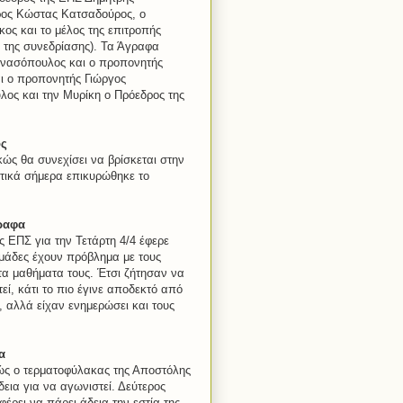
ορος Κώστας Κατσαδούρος, ο
ς και το μέλος της επιτροπής
της συνεδρίασης). Τα Άγραφα
ανασόπουλος και ο προπονητής
ι ο προπονητής Γιώργος
λος και την Μυρίκη ο Πρόεδρος της
ος
ώς θα συνεχίσει να βρίσκεται στην
τικά σήμερα επικυρώθηκε το
ραφα
ς ΕΠΣ για την Τετάρτη 4/4 έφερε
μάδες έχουν πρόβλημα με τους
α μαθήματα τους. Έτσι ζήτησαν να
ί, κάτι το πιο έγινε αποδεκτό από
, αλλά είχαν ενημερώσει και τους
α
θώς ο τερματοφύλακας της Αποστόλης
εια για να αγωνιστεί. Δεύτερος
ρει να πάρει άδεια την εστία της