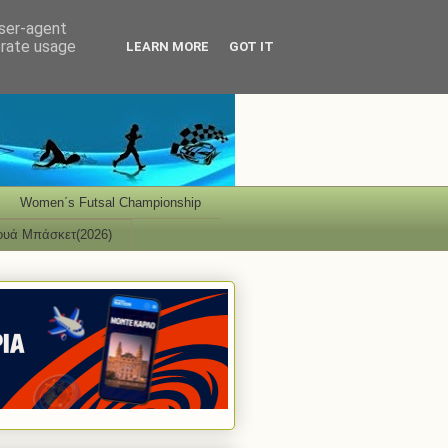
user-agent
erate usage
LEARN MORE
GOT IT
Women΄s Futsal Championship
ουά Μπάσκετ(2026)