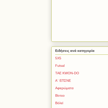
Ειδήσεις ανά κατηγορία
5Χ5
Futsal
TAE KWON-DO
Α΄ ΕΠΣΝΕ
Αφιερώματα
Βίντεο
Βόλεϊ