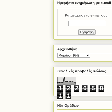
Ημερήσια ενημέρωση με e-mail
Καταχώρησε το e-mail σου:
Αρχειοθήκη
Συνολικές προβολές σελίδας
1
2
2
0
5
8
1
1
Νέα Ομάδων