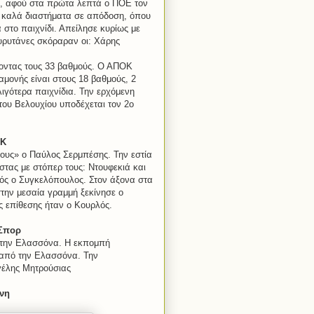
δι, αφού στα πρώτα λεπτά ο ΠΟΕ τον
α καλά διαστήματα σε απόδοση, όπου
 στο παιχνίδι. Απείλησε κυρίως με
υρυτάνες σκόραραν οι: Χάρης
νοντας τους 33 βαθμούς. Ο ΑΠΟΚ
αμονής είναι στους 18 βαθμούς, 2
ιγότερα παιχνίδια. Την ερχόμενη
του Βελουχίου υποδέχεται τον 2ο
ΟΚ
κους» ο Παύλος Σερμπέσης. Την εστία
τας με στόπερ τους: Ντουφεκιά και
ός ο Συγκελόπουλος. Στον άξονα στα
την μεσαία γραμμή ξεκίνησε ο
 επίθεσης ήταν ο Κουρλός.
Σπορ
στην Ελασσόνα. Η εκπομπή
 από την Ελασσόνα. Την
γέλης Μητρούσιας
νη