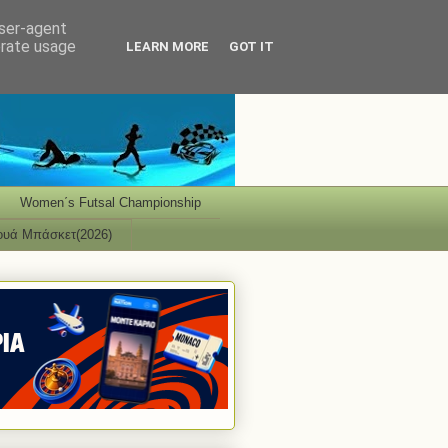
user-agent
erate usage
LEARN MORE
GOT IT
Women΄s Futsal Championship
ουά Μπάσκετ(2026)