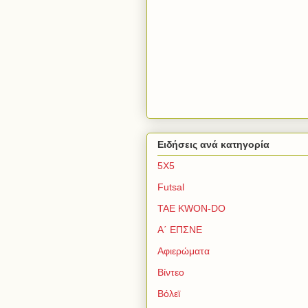
Ειδήσεις ανά κατηγορία
5Χ5
Futsal
TAE KWON-DO
Α΄ ΕΠΣΝΕ
Αφιερώματα
Βίντεο
Βόλεϊ