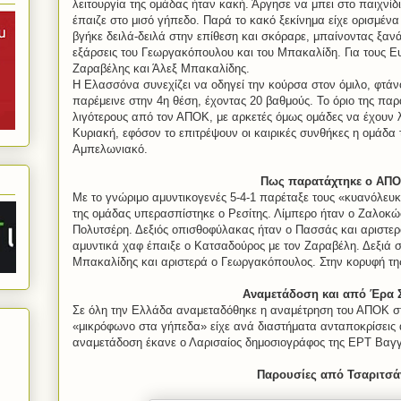
λειτουργία της ομάδας ήταν κακή. Άργησε να μπει στο παιχνί
έπαιζε στο μισό γήπεδο. Παρά το κακό ξεκίνημα είχε ορισμέν
βγήκε δειλά-δειλά στην επίθεση και σκόραρε, μπαίνοντας ξανά
εξάρσεις του Γεωργακόπουλου και του Μπακαλίδη. Για τους Ε
Ζαραβέλης και Άλεξ Μπακαλίδης.
Η Ελασσόνα συνεχίζει να οδηγεί την κούρσα στον όμιλο, φτά
παρέμεινε στην 4η θέση, έχοντας 20 βαθμούς. Το όριο της παρ
λιγότερους από τον ΑΠΟΚ, με αρκετές όμως ομάδες να έχουν λ
Κυριακή, εφόσον το επιτρέψουν οι καιρικές συνθήκες η ομάδα 
Αμπελωνιακό.
Πως παρατάχτηκε ο ΑΠ
Με το γνώριμο αμυντικογενές 5-4-1 παρέταξε τους «κυανόλευ
της ομάδας υπερασπίστηκε ο Ρεσίτης. Λίμπερο ήταν ο Ζαλοκώσ
Πολυτσέρη. Δεξιός οπισθοφύλακας ήταν ο Πασσάς και αριστερ
αμυντικά χαφ έπαιξε ο Κατσαδούρος με τον Ζαραβέλη. Δεξιά σ
Μπακαλίδης και αριστερά ο Γεωργακόπουλος. Στην κορυφή της
Αναμετάδοση και από Έρα 
Σε όλη την Ελλάδα αναμεταδόθηκε η αναμέτρηση του ΑΠΟΚ 
«μικρόφωνο στα γήπεδα» είχε ανά διαστήματα ανταποκρίσεις
αναμετάδοση έκανε ο Λαρισαίος δημοσιογράφος της ΕΡΤ Βαγ
Παρουσίες από Τσαριτσά