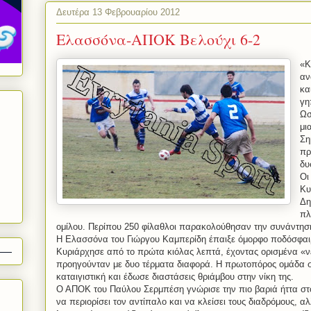
Δευτέρα 13 Φεβρουαρίου 2012
Ελασσόνα-ΑΠΟΚ Βελούχι 6-2
«Κ
αν
κα
γη
Ωσ
μι
Ση
πρ
δυ
Οι
Κυ
Δη
πλ
ομίλου. Περίπου 250 φίλαθλοι παρακολούθησαν την συνάντησ
Η Ελασσόνα του Γιώργου Καμπερίδη έπαιξε όμορφο ποδόσφαιρ
Κυριάρχησε από το πρώτα κιόλας λεπτά, έχοντας ορισμένα «ν
προηγούνταν με δυο τέρματα διαφορά. Η πρωτοπόρος ομάδα σ
καταιγιστική και έδωσε διαστάσεις θριάμβου στην νίκη της.
Ο ΑΠΟΚ του Παύλου Σερμπέση γνώρισε την πιο βαριά ήττα σ
να περιορίσει τον αντίπαλο και να κλείσει τους διαδρόμους, 