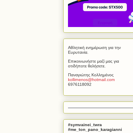
Αθλητική ενημέρωση για την
Ευρυτανία.
Επικοινωνήστε μαζί μας για
οτιδήποτε θελήσετε.
Παναγιώτης Κολλημένος
kollimenos
@
hotmail
.
com
6976118092
#symvainei_twra
#me_ton_pano_karagianni