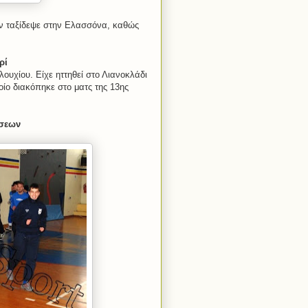
εν ταξίδεψε στην Ελασσόνα, καθώς
ρί
ουχίου. Είχε ηττηθεί στο Λιανοκλάδι
οίο διακόπηκε στο ματς της 13ης
σεων