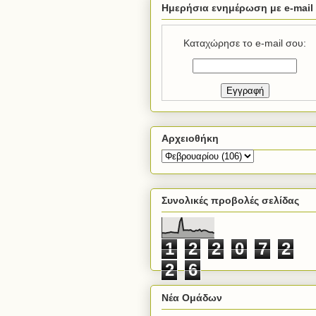
Ημερήσια ενημέρωση με e-mail
Καταχώρησε το e-mail σου:
Αρχειοθήκη
Συνολικές προβολές σελίδας
1
2
2
0
7
2
2
6
Νέα Ομάδων