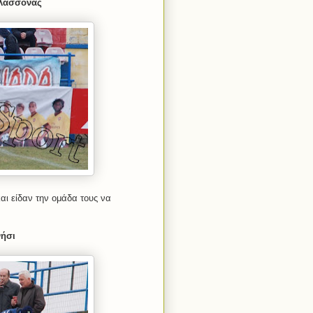
Ελασσόνας
ι είδαν την ομάδα τους να
νήσι