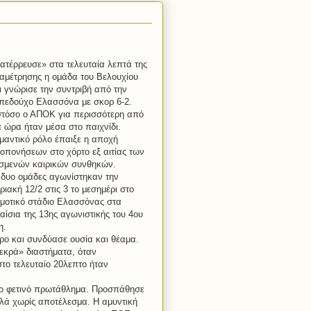
ατέρρευσε» στα τελευταία λεπτά της
αμέτρησης η ομάδα του Βελουχίου
ι γνώρισε την συντριβή από την
πεδούχο Ελασσόνα με σκορ 6-2.
τόσο ο ΑΠΟΚ για περισσότερη από
α ώρα ήταν μέσα στο παιχνίδι.
μαντικό ρόλο έπαιξε η αποχή
οπονήσεων στο χόρτο εξ αιτίας των
σμενών καιρικών συνθηκών.
 δυο ομάδες αγωνίστηκαν την
ριακή 12/2 στις 3 το μεσημέρι στο
μοτικό στάδιο Ελασσόνας στα
αίσια της 13ης αγωνιστικής του 4ου
η.
ο και συνδύασε ουσία και θέαμα.
εκρά» διαστήματα, όταν
το τελευταίο 20λεπτο ήταν
το φετινό πρωτάθλημα. Προσπάθησε
αλλά χωρίς αποτέλεσμα. Η αμυντική