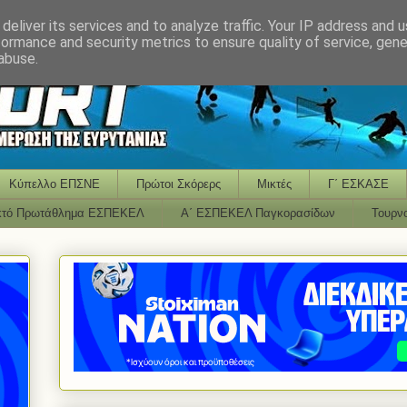
deliver its services and to analyze traffic. Your IP address and 
formance and security metrics to ensure quality of service, gen
abuse.
Κύπελλο ΕΠΣΝΕ
Πρώτοι Σκόρερς
Μικτές
Γ΄ ΕΣΚΑΣΕ
κτό Πρωτάθλημα ΕΣΠΕΚΕΛ
Α΄ ΕΣΠΕΚΕΛ Παγκορασίδων
Τουρν