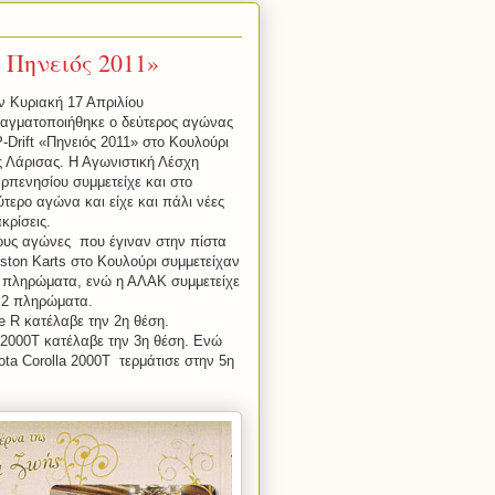
 Πηνειός 2011»
ν Κυριακή 17 Απριλίου
αγματοποιήθηκε ο δεύτερος αγώνας
P
-
Drift
«Πηνειός 2011» στο Κουλούρι
ς Λάρισας. Η Αγωνιστική Λέσχη
ρπενησίου συμμετείχε και στο
ύτερο αγώνα και είχε και πάλι νέες
ακρίσεις.
ους αγώνες που έγιναν στην πίστα
ston
Karts
στο Κουλούρι συμμετείχαν
 πληρώματα, ενώ η ΑΛΑΚ συμμετείχε
 2 πληρώματα.
e R κατέλαβε την 2η θέση.
 2000Τ κατέλαβε την 3η θέση. Ενώ
ota Corolla 2000Τ τερμάτισε στην 5η