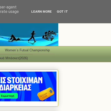
user-agent
erate usage
LEARN MORE
GOT IT
Women΄s Futsal Championship
ουά Μπάσκετ(2026)