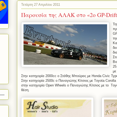
Τετάρτη 27 Απριλίου 2011
Παρουσία της ΑΛΑΚ στο «2ο GP-Drift
Τη
πρ
G
τη
Κα
δε
δι
Στ
Bo
25
με
Στην κατηγορία 2000
cc
ο Στάθης Μπούρας με Honda Civic Typ
Στην κατηγορία 2500
c
ο Παναγιώτης Κίτσιος με Τoyota Corolla
στην κατηγορία
Open
Wheels
ο Παναγιώτης Κίτσιος με το Τoy
θέση.