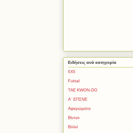
Ειδήσεις ανά κατηγορία
5Χ5
Futsal
TAE KWON-DO
Α΄ ΕΠΣΝΕ
Αφιερώματα
Βίντεο
Βόλεϊ