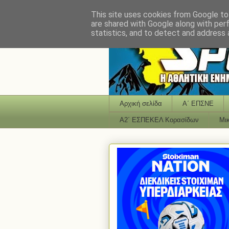
This site uses cookies from Google to 
are shared with Google along with per
statistics, and to detect and address 
Αρχική σελίδα
Α΄ ΕΠΣΝΕ
Α2΄ ΕΣΠΕΚΕΛ Κορασίδων
Μι